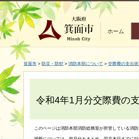
ホーム
箕面市
>
防災・防犯
>
消防本部について
>
交際費の支出状
令和4年1月分交際費の
このページは消防本部消防総務室が所管している消防
掲載については、前月分をまとめ、翌月末日までに行