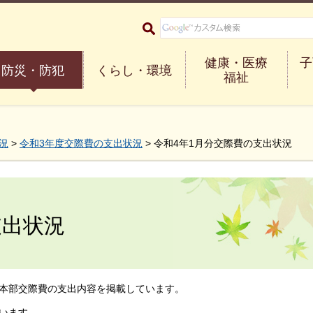
大阪府箕面市 Minoh City
健康・医療
子
防災・防犯
くらし・環境
福祉
況
>
令和3年度交際費の支出状況
> 令和4年1月分交際費の支出状況
支出状況
本部交際費の支出内容を掲載しています。
います。