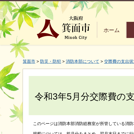
ホーム
箕面市
>
防災・防犯
>
消防本部について
>
交際費の支出状
令和3年5月分交際費の
このページは消防本部消防総務室が所管している消防
掲載については、前月分をまとめ、翌月末日までに行