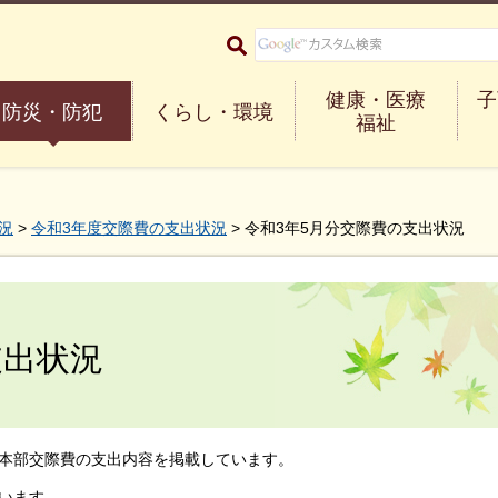
大阪府箕面市 Minoh City
健康・医療
子
防災・防犯
くらし・環境
福祉
況
>
令和3年度交際費の支出状況
> 令和3年5月分交際費の支出状況
支出状況
本部交際費の支出内容を掲載しています。
います。