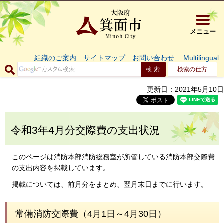
大阪府箕面市 
メニュー
組織のご案内
サイトマップ
お問い合わせ
Multilingual
検索の仕方
更新日：2021年5月10日
令和3年4月分交際費の支出状況
このページは消防本部消防総務室が所管している消防本部交際費
の支出内容を掲載しています。
掲載については、前月分をまとめ、翌月末日までに行います。
常備消防交際費（4月1日～4月30日）