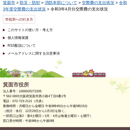
箕面市
>
防災・防犯
>
消防本部について
>
交際費の支出状況
>
令和
3年度交際費の支出状況
> 令和3年4月分交際費の支出状況
市役所への行き方
このサイトの使い方・考え方
個人情報保護
RSS配信について
メールアドレスに関する注意事項
箕面市役所
法人番号：1000020272205
〒562-0003大阪府箕面市西小路4丁目6番1号
電話：072-723-2121（代表）
業務時間：月曜日から金曜日 午前8時45分から午後5時15分
（祝日・休日、12月29日から1月3日を除く。
一部窓口は第2・第4土曜日＜3月・4月は毎週土曜日＞も開庁）
窓口受付時間：午前9時から午後5時