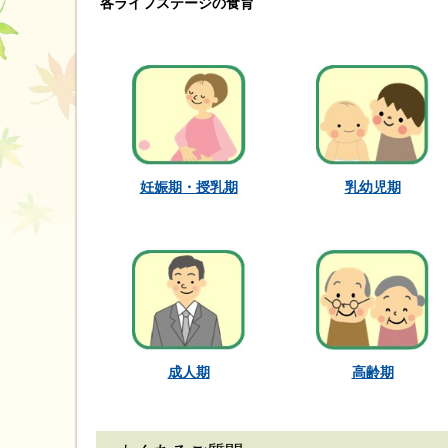
各ライフステージの食育
乳幼児期
妊娠期・授乳期
成人期
高齢期