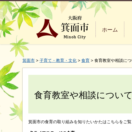
ホーム
箕面市
>
子育て・教育・文化
>
食育
> 食育教室や相談につ
食育教室や相談につい
箕面市の食育の取り組みを知りたいかたはこちらをご覧