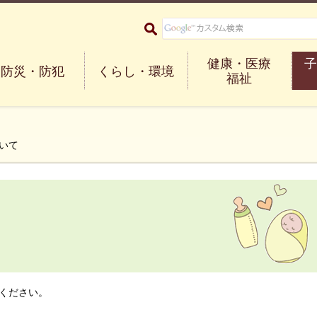
大阪府箕面市 Minoh City
健康・医療
子
防災・防犯
くらし・環境
福祉
いて
て
ください。