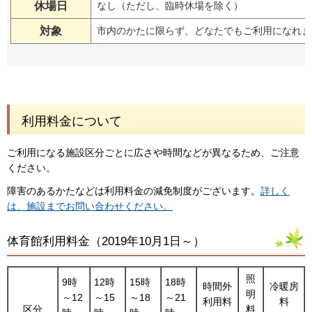
休場日
なし（ただし、臨時休場を除く）
対象
市内のかたに限らず、どなたでもご利用になれま
利用料金について
ご利用になる施設区分ごとに広さや時間などが異なるため、ご注意
ください。
障害のあるかたなどは利用料金の減免制度がございます。
詳しく
は、施設までお問い合わせください。
体育館利用料金（2019年10月1日～）
照
9時
12時
15時
18時
時間外
冷暖房
明
～12
～15
～18
～21
利用料
料
区分
料