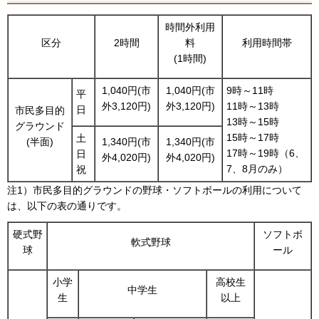
時間外利用
区分
2時間
料
利用時間帯
(1時間)
1,040円(市
1,040円(市
9時～11時
平
外3,120円)
外3,120円)
11時～13時
日
市民多目的
13時～15時
グラウンド
15時～17時
土
(半面)
1,340円(市
1,340円(市
17時～19時（6、
日
外4,020円)
外4,020円)
7、8月のみ）
祝
注1）市民多目的グラウンドの野球・ソフトボールの利用について
は、以下の表の通りです。
硬式野
ソフトボ
軟式野球
球
ール
小学
高校生
中学生
生
以上