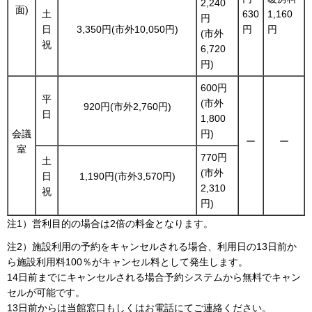
2,240
面)
土
630
1,160
円
日
3,350円(市外10,050円)
円
円
(市外
祝
6,720
円)
600円
平
(市外
920円(市外2,760円)
日
1,800
会議
円)
ー
ー
室
770円
土
(市外
日
1,190円(市外3,570円)
2,310
祝
円)
注1）営利目的の場合は2倍の料金となります。
注2）施設利用の予約をキャンセルされる場合、利用日の13日前か
ら施設利用料100％がキャンセル料として発生します。
14日前までにキャンセルされる場合予約システムから無料でキャン
セルが可能です。
13日前からは当館窓口もしくはお電話にてご連絡ください。