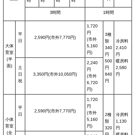
時
時
時
時
3時間
1時間
1,720
円
平
3種
2,590円(市外7,770円)
(市外
日
類
冷房料
大体
5,160
340
2,410
育室
円)
円
円
(半
500
暖房料
2,240
面)
土
円
2,580
円
日
3,350円(市外10,050円)
840
円
(市外
祝
円
6,720
円)
1,720
円
平
2,590円(市外7,770円)
(市外
日
2種
冷房料
小体
5,160
類
1,130
育室
円)
320
円
(全
円
暖房料