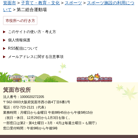
箕面市
>
子育て・教育・文化
>
スポーツ
>
スポーツ施設の利用につ
いて
> 第二総合運動場
市役所への行き方
このサイトの使い方・考え方
個人情報保護
RSS配信について
メールアドレスに関する注意事項
箕面市役所
法人番号：1000020272205
〒562-0003大阪府箕面市西小路4丁目6番1号
電話：072-723-2121（代表）
業務時間：月曜日から金曜日 午前8時45分から午後5時15分
（祝日・休日、12月29日から1月3日を除く。
一部窓口は第2・第4土曜日＜3月・4月は毎週土曜日＞も開庁）
窓口受付時間：午前9時から午後5時