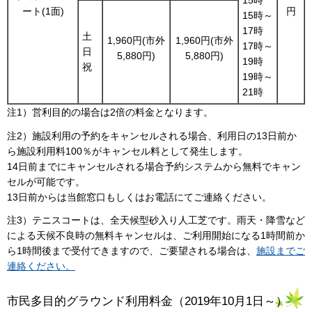
15時
ート(1面)
円
15時～
17時
土
1,960円(市外
1,960円(市外
17時～
日
5,880円)
5,880円)
19時
祝
19時～
21時
注1）営利目的の場合は2倍の料金となります。
注2）施設利用の予約をキャンセルされる場合、利用日の13日前か
ら施設利用料100％がキャンセル料として発生します。
14日前までにキャンセルされる場合予約システムから無料でキャン
セルが可能です。
13日前からは当館窓口もしくはお電話にてご連絡ください。
注3）テニスコートは、全天候型砂入り人工芝です。雨天・降雪など
による天候不良時の無料キャンセルは、ご利用開始になる1時間前か
ら1時間後まで受付できますので、ご要望される場合は、
施設までご
連絡ください。
市民多目的グラウンド利用料金（2019年10月1日～）