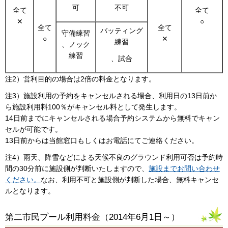
可
不可
全て
全て
✕
○
全て
全て
バッティング
守備練習
○
✕
練習
、ノック
練習
、試合
注2）営利目的の場合は2倍の料金となります。
注3）施設利用の予約をキャンセルされる場合、利用日の13日前か
ら施設利用料100％がキャンセル料として発生します。
14日前までにキャンセルされる場合予約システムから無料でキャン
セルが可能です。
13日前からは当館窓口もしくはお電話にてご連絡ください。
注4）雨天、降雪などによる天候不良のグラウンド利用可否は予約時
間の30分前に施設側が判断いたしますので、
施設までお問い合わせ
ください。
なお、利用不可と施設側が判断した場合、無料キャンセ
ルとなります。
第二市民プール利用料金（2014年6月1日～）