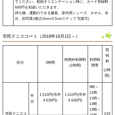
てください。初回オリエンテーション時に、カード登録料
500円を別途いただきます。
持ち物…運動のできる服装、室内用シューズ、タオル、水
分、顔写真1枚(3.0cm×2.5cmスナップ 写真可)
市民テニスコート（2019年10月1日～）
照
明
時間外利用料
利用時
料
区分
2時間
(1時間)
間帯
(1時
間)
9時～
11時
1,510円(市外
1,510円(市外
平
11時～
4,530円)
4,530円)
日
13時
13時～
市民テニスコ
210