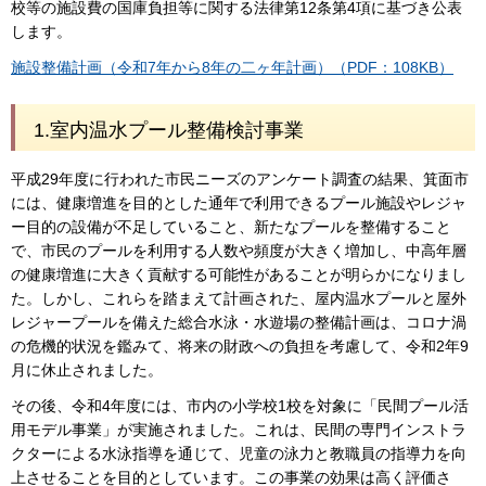
校等の施設費の国庫負担等に関する法律第12条第4項に基づき公表
します。
施設整備計画（令和7年から8年の二ヶ年計画）（PDF：108KB）
1.室内温水プール整備検討事業
平成29年度に行われた市民ニーズのアンケート調査の結果、箕面市
には、健康増進を目的とした通年で利用できるプール施設やレジャ
ー目的の設備が不足していること、新たなプールを整備すること
で、市民のプールを利用する人数や頻度が大きく増加し、中高年層
の健康増進に大きく貢献する可能性があることが明らかになりまし
た。しかし、これらを踏まえて計画された、屋内温水プールと屋外
レジャープールを備えた総合水泳・水遊場の整備計画は、コロナ渦
の危機的状況を鑑みて、将来の財政への負担を考慮して、令和2年9
月に休止されました。
その後、令和4年度には、市内の小学校1校を対象に「民間プール活
用モデル事業」が実施されました。これは、民間の専門インストラ
クターによる水泳指導を通じて、児童の泳力と教職員の指導力を向
上させることを目的としています。この事業の効果は高く評価さ