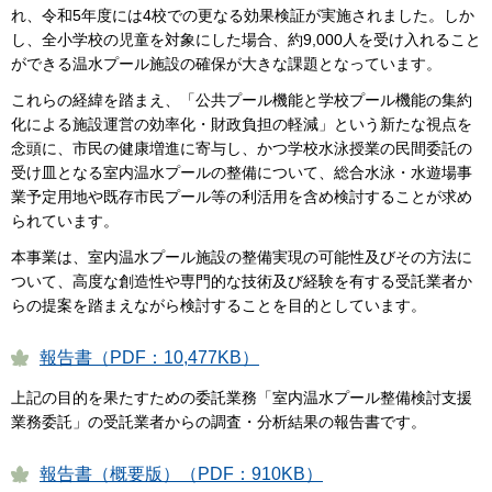
れ、令和5年度には4校での更なる効果検証が実施されました。しか
し、全小学校の児童を対象にした場合、約9,000人を受け入れること
ができる温水プール施設の確保が大きな課題となっています。
これらの経緯を踏まえ、「公共プール機能と学校プール機能の集約
化による施設運営の効率化・財政負担の軽減」という新たな視点を
念頭に、市民の健康増進に寄与し、かつ学校水泳授業の民間委託の
受け皿となる室内温水プールの整備について、総合水泳・水遊場事
業予定用地や既存市民プール等の利活用を含め検討することが求め
られています。
本事業は、室内温水プール施設の整備実現の可能性及びその方法に
ついて、高度な創造性や専門的な技術及び経験を有する受託業者か
らの提案を踏まえながら検討することを目的としています。
報告書（PDF：10,477KB）
上記の目的を果たすための委託業務「室内温水プール整備検討支援
業務委託」の受託業者からの調査・分析結果の報告書です。
報告書（概要版）（PDF：910KB）