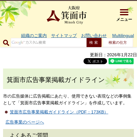
大阪府箕面市 
メニュー
組織のご案内
サイトマップ
お問い合わせ
Multilingual
検索の仕方
更新日：2026年1月22日
箕面市広告事業掲載ガイドライン
市の広告媒体に広告掲載にあたり、使用できない表現などの事例集
として「箕面市広告事業掲載ガイドライン」を作成しています。
箕面市広告事業掲載ガイドライン（PDF：173KB）
広告事業のページへ
よくあるご質問