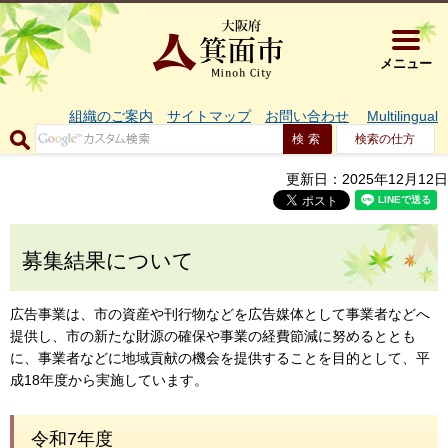
大阪府箕面市 
メニュー
組織のご案内
サイトマップ
お問い合わせ
Multilingual
検索の仕方
更新日：2025年12月12日
募集結果について
広告事業は、市の資産や刊行物などを広告媒体として事業者などへ
提供し、市の新たな財源の確保や事業の経費節減に努めるととも
に、事業者などに地域貢献の機会を提供することを目的として、平
成18年度から実施しています。
令和7年度