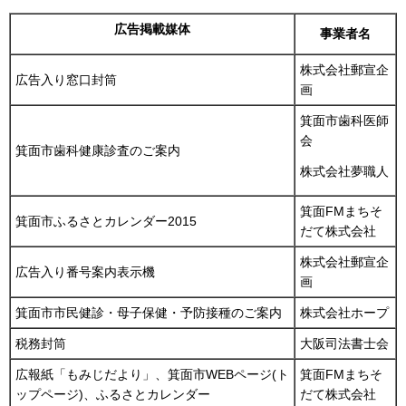
広告掲載媒体
事業者名
株式会社郵宣企
広告入り窓口封筒
画
箕面市歯科医師
会
箕面市歯科健康診査のご案内
株式会社夢職人
箕面FMまちそ
箕面市ふるさとカレンダー2015
だて株式会社
株式会社郵宣企
広告入り番号案内表示機
画
箕面市市民健診・母子保健・予防接種のご案内
株式会社ホープ
税務封筒
大阪司法書士会
広報紙「もみじだより」、箕面市WEBページ(ト
箕面FMまちそ
ップページ)、ふるさとカレンダー
だて株式会社