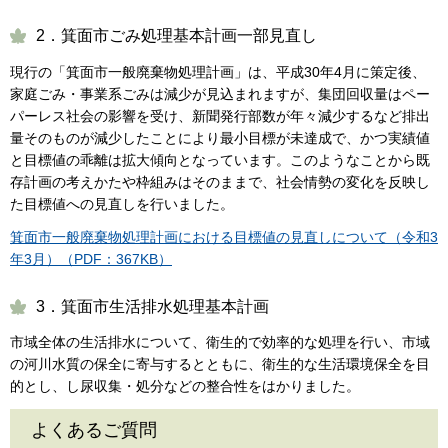
2．箕面市ごみ処理基本計画一部見直し
現行の「箕面市一般廃棄物処理計画」は、平成30年4月に策定後、
家庭ごみ・事業系ごみは減少が見込まれますが、集団回収量はペー
パーレス社会の影響を受け、新聞発行部数が年々減少するなど排出
量そのものが減少したことにより最小目標が未達成で、かつ実績値
と目標値の乖離は拡大傾向となっています。このようなことから既
存計画の考えかたや枠組みはそのままで、社会情勢の変化を反映し
た目標値への見直しを行いました。
箕面市一般廃棄物処理計画における目標値の見直しについて（令和3
年3月）（PDF：367KB）
3．箕面市生活排水処理基本計画
市域全体の生活排水について、衛生的で効率的な処理を行い、市域
の河川水質の保全に寄与するとともに、衛生的な生活環境保全を目
的とし、し尿収集・処分などの整合性をはかりました。
よくあるご質問