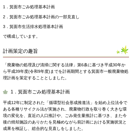
1．箕面市ごみ処理基本計画
2．箕面市ごみ処理基本計画の一部見直し
3．箕面市生活排水処理基本計画
で構成しています。
計画策定の趣旨
「廃棄物の処理及び清掃に関する法律」第6条に基づき平成30年か
ら平成39年度(令和9年度)までを計画期間とする箕面市一般廃棄物処
理計画を策定することとしました。
1．箕面市ごみ処理基本計画
平成12年に制定された「循環型社会形成推進法」を始め上位法令で
ある各種リサイクル法が実施され、廃棄物行政を取り巻く大きな環
境の変化を、直近の人口推計や、ごみ発生量推計に基づき、また今
後の焼却施設のありかたを見極めながら前計画における実施状況と
成果を検証し、総合的な見直しをしました。