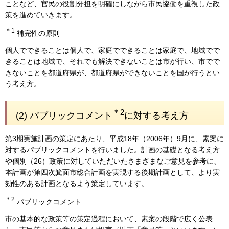
ことなど、官民の役割分担を明確にしながら市民協働を重視した政
策を進めていきます。
＊1
補完性の原則
個人でできることは個人で、家庭でできることは家庭で、地域でで
きることは地域で、それでも解決できないことは市が行い、市でで
きないことを都道府県が、都道府県ができないことを国が行うとい
う考え方。
＊2
(2) パブリックコメント
に対する考え方
第3期実施計画の策定にあたり、平成18年（2006年）9月に、素案に
対するパブリックコメントを行いました。計画の基礎となる考え方
や個別（26）政策に対していただいたさまざまなご意見を参考に、
本計画が第四次箕面市総合計画を実現する後期計画として、より実
効性のある計画となるよう策定しています。
＊2
パブリックコメント
市の基本的な政策等の策定過程において、素案の段階で広く公表