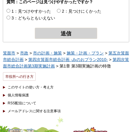
質問：このページは見つけやすかったですか？
1：見つけやすかった
2：見つけにくかった
3：どちらともいえない
箕面市
>
市政
>
市の計画・施策
>
施策・計画・プラン
>
第五次箕面
市総合計画
>
第四次箕面市総合計画 -みのおプラン2010-
>
第四次箕
面市総合計画第3期実施計画
> 第1章 第3期実施計画の特徴
市役所への行き方
このサイトの使い方・考え方
個人情報保護
RSS配信について
メールアドレスに関する注意事項