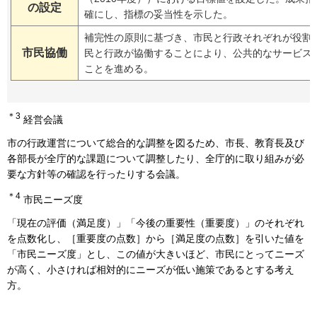
の設定
確にし、指標の妥当性を示した。
補完性の原則に基づき、市民と行政それぞれが役割
市民協働
民と行政が協働することにより、公共的なサービス
ことを進める。
＊3
経営会議
市の行政運営について総合的な調整を図るため、市長、教育長及び
各部長が全庁的な課題について調整したり、全庁的に取り組みが必
要な方針等の確認を行ったりする会議。
＊4
市民ニーズ度
「現在の評価（満足度）」「今後の重要性（重要度）」のそれぞれ
を点数化し、［重要度の点数］から［満足度の点数］を引いた値を
「市民ニーズ度」とし、この値が大きいほど、市民にとってニーズ
が高く、小さければ相対的にニーズが低い施策であるとする考え
方。