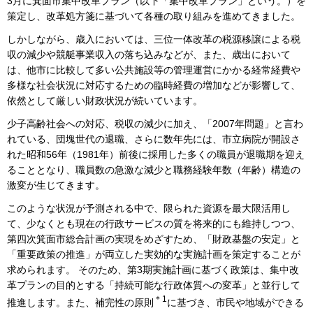
3月に箕面市集中改革プラン（以下「集中改革プラン」という。）を
策定し、改革処方箋に基づいて各種の取り組みを進めてきました。
しかしながら、歳入においては、三位一体改革の税源移譲による税
収の減少や競艇事業収入の落ち込みなどが、また、歳出において
は、他市に比較して多い公共施設等の管理運営にかかる経常経費や
多様な社会状況に対応するための臨時経費の増加などが影響して、
依然として厳しい財政状況が続いています。
少子高齢社会への対応、税収の減少に加え、「2007年問題」と言わ
れている、団塊世代の退職、さらに数年先には、市立病院が開設さ
れた昭和56年（1981年）前後に採用した多くの職員が退職期を迎え
ることとなり、職員数の急激な減少と職務経験年数（年齢）構造の
激変が生じてきます。
このような状況が予測される中で、限られた資源を最大限活用し
て、少なくとも現在の行政サービスの質を将来的にも維持しつつ、
第四次箕面市総合計画の実現をめざすため、「財政基盤の安定」と
「重要政策の推進」が両立した実効的な実施計画を策定することが
求められます。 そのため、第3期実施計画に基づく政策は、集中改
革プランの目的とする「持続可能な行政体質への変革」と並行して
＊1
推進します。また、補完性の原則
に基づき、市民や地域ができる