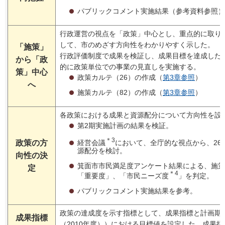
パブリックコメント実施結果（参考資料参照）
行政運営の視点を「政策」中心とし、重点的に取り
して、市のめざす方向性をわかりやすく示した。
「施策」
行政評価制度で成果を検証し、成果目標を達成した
から「政
的に政策単位での事業の見直しを実施する。
策」中心
政策カルテ（26）の作成（
第3章参照
）
へ
施策カルテ（82）の作成（
第3章参照
）
各政策における成果と資源配分について方向性を設
第2期実施計画の結果を検証。
＊3
政策の方
経営会議
において、全庁的な視点から、26
源配分を検討。
向性の決
箕面市市民満足度アンケート結果による、施策
定
＊4
「重要度」、「市民ニーズ度
」を判定。
パブリックコメント実施結果を参考。
政策の達成度を示す指標として、成果指標と計画期間
成果指標
（2010年度））における目標値を設定した。成果