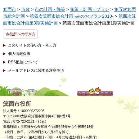
箕面市
>
市政
>
市の計画・施策
>
施策・計画・プラン
>
第五次箕面
市総合計画
>
第四次箕面市総合計画 -みのおプラン2010-
>
第四次箕
面市総合計画第3期実施計画
> 第四次箕面市総合計画第1期実施計画
市役所への行き方
このサイトの使い方・考え方
個人情報保護
RSS配信について
メールアドレスに関する注意事項
箕面市役所
法人番号：1000020272205
〒562-0003大阪府箕面市西小路4丁目6番1号
電話：072-723-2121（代表）
業務時間：月曜日から金曜日 午前8時45分から午後5時15分
（祝日・休日、12月29日から1月3日を除く。
一部窓口は第2・第4土曜日＜3月・4月は毎週土曜日＞も開庁）