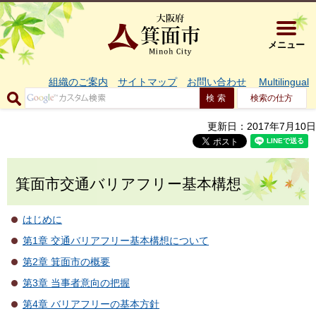
大阪府箕面市 
メニュー
組織のご案内
サイトマップ
お問い合わせ
Multilingual
検索の仕方
更新日：2017年7月10日
箕面市交通バリアフリー基本構想
はじめに
第1章 交通バリアフリー基本構想について
第2章 箕面市の概要
第3章 当事者意向の把握
第4章 バリアフリーの基本方針