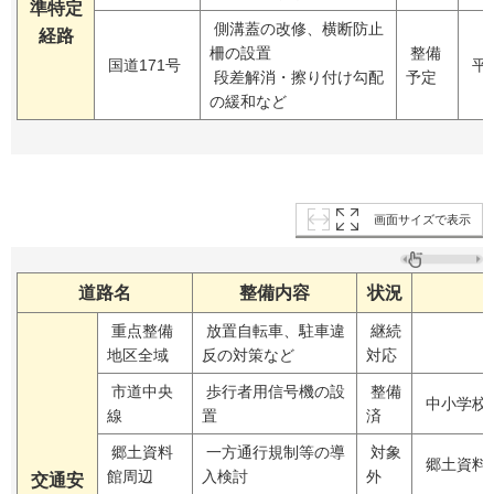
準特定
側溝蓋の改修、横断防止
経路
柵の設置
整備
国道171号
平
段差解消・擦り付け勾配
予定
の緩和など
画面サイズで表示
道路名
整備内容
状況
重点整備
放置自転車、駐車違
継続
地区全域
反の対策など
対応
市道中央
歩行者用信号機の設
整備
中小学校
線
置
済
郷土資料
一方通行規制等の導
対象
郷土資料
館周辺
入検討
外
交通安