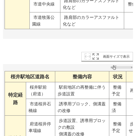
路肩部のカラーアスファルト
市道中央線
整備
化など
市道牧落公
路肩部のカラーアスファルト
園線
化など
画面サイズで表示
桜井駅地区道路名
整備内容
状況
桜井駅前
駅前地区の再整備に伴う
整備
再
（府道）
歩道設置
予定
特定経
路
市道桜井石
誘導用ブロック、側溝蓋
整備
橋線
の改修
済
歩道設置、誘導用ブロッ
府道桜井停
整備
歩
クの敷設
車場線
予定
せ
側溝蓋の改修