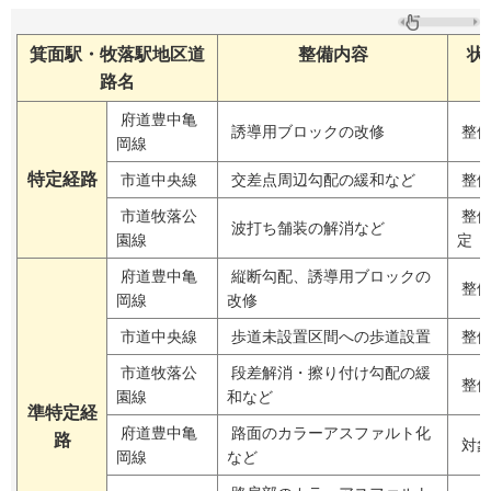
箕面駅・牧落駅地区道
整備内容
状
路名
府道豊中亀
誘導用ブロックの改修
整備
岡線
特定経路
市道中央線
交差点周辺勾配の緩和など
整備
市道牧落公
整備
波打ち舗装の解消など
園線
定
府道豊中亀
縦断勾配、誘導用ブロックの
整備
岡線
改修
市道中央線
歩道未設置区間への歩道設置
整備
市道牧落公
段差解消・擦り付け勾配の緩
整備
園線
和など
準特定経
府道豊中亀
路面のカラーアスファルト化
路
対象
岡線
など