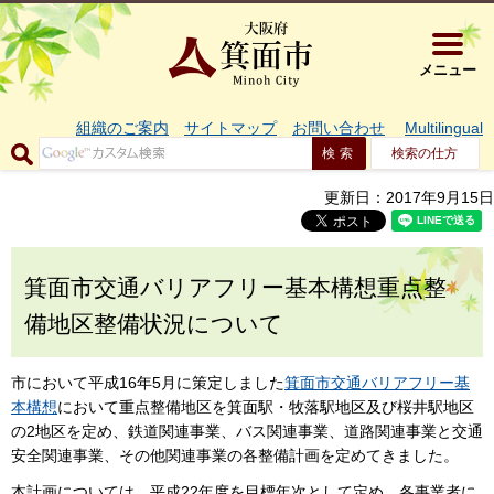
大阪府箕面市 
メニュー
組織のご案内
サイトマップ
お問い合わせ
Multilingual
検索の仕方
更新日：2017年9月15日
箕面市交通バリアフリー基本構想重点整
備地区整備状況について
市において平成16年5月に策定しました
箕面市交通バリアフリー基
本構想
において重点整備地区を箕面駅・牧落駅地区及び桜井駅地区
の2地区を定め、鉄道関連事業、バス関連事業、道路関連事業と交通
安全関連事業、その他関連事業の各整備計画を定めてきました。
本計画については、平成22年度を目標年次として定め、各事業者に