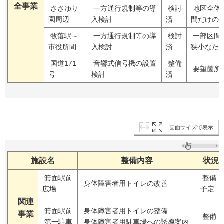
全事業
ささゆり
一方通行規制等の導
検討
地区全体
園周辺
入検討
済
間だけの
牧落駅～
一方通行規制等の導
検討
一部区間
市役所間
入検討
済
狭小なた
国道171
音響式信号機の設置
整備
要望箇所
号
検討
済
画面サイズで表示
施設名
整備内容
状況
箕面駅前
整備
身体障害者用トイレの改善
広場
予定
関連
箕面駅前
身体障害者用トイレの整備
事業
整備
第一駐車
身体障害者用駐車場への誘導案内