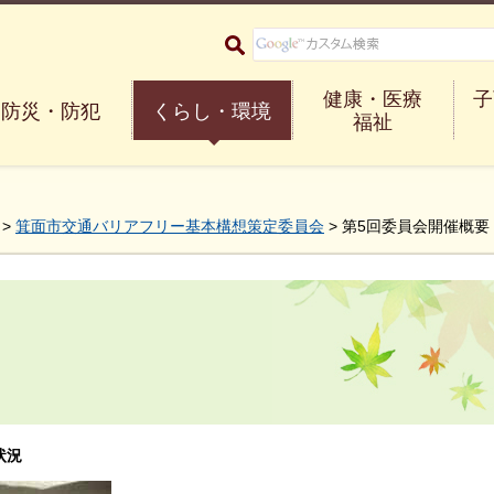
大阪府箕面市 Minoh City
健康・医療
子
防災・防犯
くらし・環境
福祉
>
箕面市交通バリアフリー基本構想策定委員会
> 第5回委員会開催概要
状況