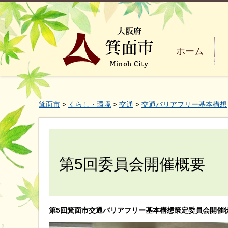
ホーム
箕面市
>
くらし・環境
>
交通
>
交通バリアフリー基本構想
第5回委員会開催概要
第5回箕面市交通バリアフリー基本構想策定委員会開催