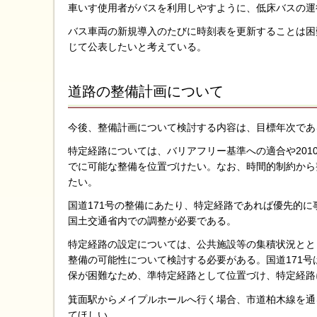
車いす使用者がバスを利用しやすように、低床バスの運
バス車両の新規導入のたびに時刻表を更新することは困
じて公表したいと考えている。
道路の整備計画について
今後、整備計画について検討する内容は、目標年次である
特定経路については、バリアフリー基準への適合や201
でに可能な整備を位置づけたい。なお、時間的制約から
たい。
国道171号の整備にあたり、特定経路であれば優先的
国土交通省内での調整が必要である。
特定経路の設定については、公共施設等の集積状況とと
整備の可能性について検討する必要がある。国道171
保が困難なため、準特定経路として位置づけ、特定経路
箕面駅からメイプルホールへ行く場合、市道柏木線を通
てほしい。