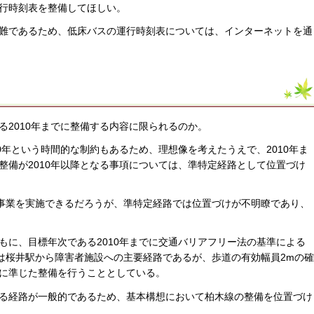
行時刻表を整備してほしい。
難であるため、低床バスの運行時刻表については、インターネットを通
2010年までに整備する内容に限られるのか。
0年という時間的な制約もあるため、理想像を考えたうえで、2010年ま
整備が2010年以降となる事項については、準特定経路として位置づけ
に事業を実施できるだろうが、準特定経路では位置づけが不明瞭であり、
もに、目標年次である2010年までに交通バリアフリー法の基準による
号は桜井駅から障害者施設への主要経路であるが、歩道の有効幅員2mの確
に準じた整備を行うこととしている。
る経路が一般的であるため、基本構想において柏木線の整備を位置づけ