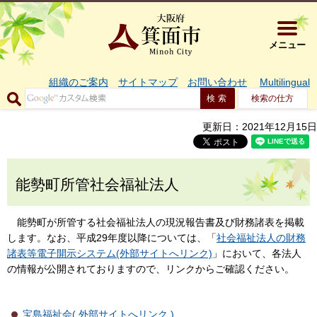
大阪府箕面市 
メニュー
組織のご案内
サイトマップ
お問い合わせ
Multilingual
検索の仕方
更新日：2021年12月15日
能勢町所管社会福祉法人
能勢町が所管する社会福祉法人の現況報告書及び財務諸表を掲載
します。なお、平成29年度以降については、「
社会福祉法人の財務
諸表等電子開示システム(外部サイトへリンク)
」において、各法人
の情報が公開されておりますので、リンクからご確認ください。
宝島福祉会( 外部サイトへリンク )