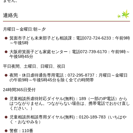
ません。
連絡先
月曜日～金曜日:朝～夕
箕面市子ども未来部子ども相談課：電話072-724-6233：午前9時
～午後5時
大阪府箕面子ども家庭センター：電話072-739-6170：午前9時～
午後5時45分
平日夜間、土曜日、日曜日、祝日
夜間・休日虐待通告専用電話：072-295-8737：月曜日～金曜日
の午前9時～午後5時45分を除く全ての時間帯
24時間365日受付
児童相談所虐待対応ダイヤル(無料)：189（一部のIP電話）から
はつながりません。つながらない場合は、携帯電話でおかけ直し
ください。）
児童相談所相談専用ダイヤル(無料)：0120-189-783（いちはや
く・おなやみを）
警察：110番