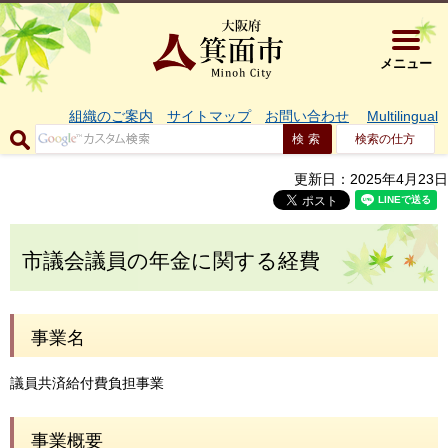
大阪府箕面市 
メニュー
組織のご案内
サイトマップ
お問い合わせ
Multilingual
検索の仕方
更新日：2025年4月23日
市議会議員の年金に関する経費
事業名
議員共済給付費負担事業
事業概要