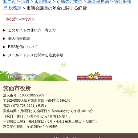
箕面市
>
市政
>
市の概要
>
組織のご案内
>
議会事務局
>
議会事務
局 総務課
> 市議会議員の年金に関する経費
市役所への行き方
このサイトの使い方・考え方
個人情報保護
RSS配信について
メールアドレスに関する注意事項
箕面市役所
法人番号：1000020272205
〒562-0003大阪府箕面市西小路4丁目6番1号
電話：072-723-2121（代表）
業務時間：月曜日から金曜日 午前8時45分から午後5時15分
（祝日・休日、12月29日から1月3日を除く。
一部窓口は第2・第4土曜日＜3月・4月は毎週土曜日＞も開庁）
窓口受付時間：午前9時から午後5時