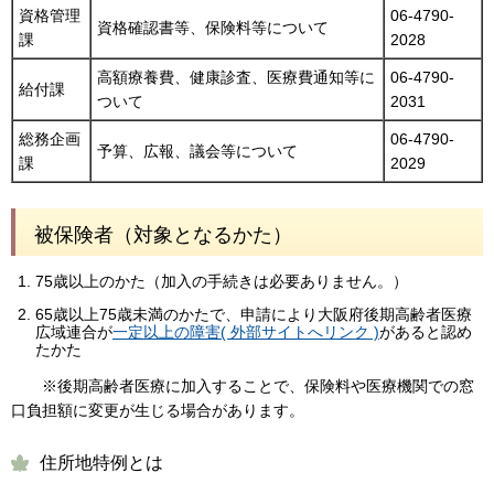
資格管理
06-4790-
資格確認書等、保険料等について
課
2028
高額療養費、健康診査、医療費通知等に
06-4790-
給付課
ついて
2031
総務企画
06-4790-
予算、広報、議会等について
課
2029
被保険者（対象となるかた）
75歳以上のかた（加入の手続きは必要ありません。）
65歳以上75歳未満のかたで、申請により大阪府後期高齢者医療
広域連合が
一定以上の障害( 外部サイトへリンク )
があると認め
たかた
※後期高齢者医療に加入することで、保険料や医療機関での窓
口負担額に変更が生じる場合があります。
住所地特例とは