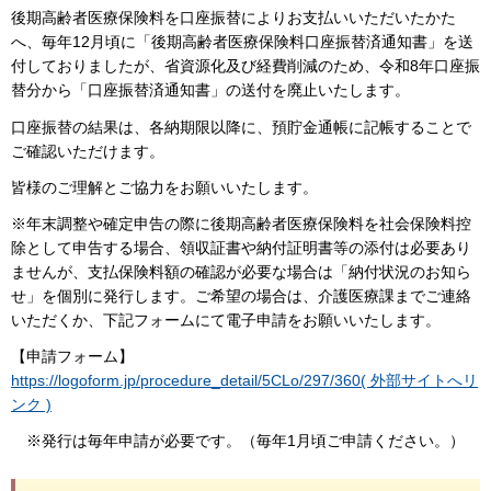
後期高齢者医療保険料を口座振替によりお支払いいただいたかた
へ、毎年12月頃に「後期高齢者医療保険料口座振替済通知書」を送
付しておりましたが、省資源化及び経費削減のため、令和8年口座振
替分から「口座振替済通知書」の送付を廃止いたします。
口座振替の結果は、各納期限以降に、預貯金通帳に記帳することで
ご確認いただけます。
皆様のご理解とご協力をお願いいたします。
※年末調整や確定申告の際に後期高齢者医療保険料を社会保険料控
除として申告する場合、領収証書や納付証明書等の添付は必要あり
ませんが、支払保険料額の確認が必要な場合は「納付状況のお知ら
せ」を個別に発行します。ご希望の場合は、介護医療課までご連絡
いただくか、下記フォームにて電子申請をお願いいたします。
【申請フォーム】
https://logoform.jp/procedure_detail/5CLo/297/360( 外部サイトへリ
ンク )
※発行は毎年申請が必要です。（毎年1月頃ご申請ください。）