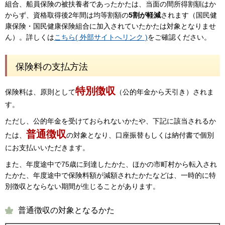
組合、船員保険の被扶養者であったかたは、当面の間所得割額はか
からず、資格取得後2年間は均等割額の
5割が軽減
されます（国民健
康保険・国民健康保険組合に加入されていたかたは対象となりませ
ん）。詳しくは
こちら( 外部サイトへリンク )
をご確認ください。
保険料の支払方法
特別徴収
保険料は、原則として
（公的年金から天引き）されま
す。
ただし、公的年金を受けておられないかたや、下記に該当されるか
普通徴収
たは、
の対象となり、口座振替もしくは納付書で個別
にお支払いいただきます。
また、年度途中で75歳に到達したかた、ほかの市町村から転入され
たかた、年度途中で保険料額が減額されたかたなどは、一時的に特
別徴収とならない期間が生じることがあります。
普通徴収の対象となるかた