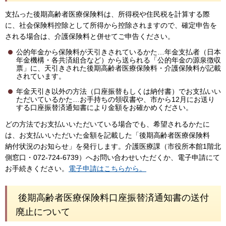
支払った後期高齢者医療保険料は、所得税や住民税を計算する際
に、社会保険料控除として所得から控除されますので、確定申告を
される場合は、介護保険料と併せてご申告ください。
公的年金から保険料が天引きされているかた…年金支払者（日本
年金機構・各共済組合など）から送られる「公的年金の源泉徴収
票」に、天引きされた後期高齢者医療保険料・介護保険料が記載
されています。
年金天引き以外の方法（口座振替もしくは納付書）でお支払いい
ただいているかた…お手持ちの領収書や、市から12月にお送り
する口座振替済通知書により金額をお確かめください。
どの方法でお支払いいただいている場合でも、希望されるかたに
は、お支払いいただいた金額を記載した「後期高齢者医療保険料
納付状況のお知らせ」を発行します。介護医療課（市役所本館1階北
側窓口・072-724-6739）へお問い合わせいただくか、電子申請にて
お手続きください。
電子申請はこちらから。
後期高齢者医療保険料口座振替済通知書の送付
廃止について