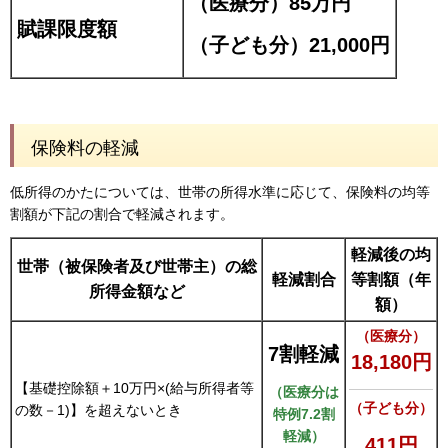
（医療分）85万円
賦課限度額
（子ども分）21,000円
保険料の軽減
低所得のかたについては、世帯の所得水準に応じて、保険料の均等
割額が下記の割合で軽減されます。
軽減後の均
世帯（被保険者及び世帯主）の総
軽減割合
等割額（年
所得金額など
額）
（医療分）
7割軽減
18,180
円
【基礎控除額＋10万円×(給与所得者等
（医療分は
（子ども分）
の数－1)】を超えないとき
特例7.2割
軽減）
411円