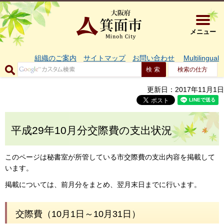
大阪府箕面市 
メニュー
組織のご案内
サイトマップ
お問い合わせ
Multilingual
検索の仕方
更新日：2017年11月1日
平成29年10月分交際費の支出状況
このページは秘書室が所管している市交際費の支出内容を掲載して
います。
掲載については、前月分をまとめ、翌月末日までに行います。
交際費（10月1日～10月31日）