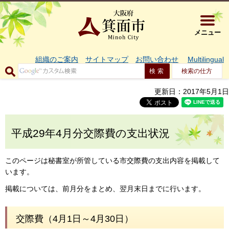
大阪府箕面市 
メニュー
組織のご案内
サイトマップ
お問い合わせ
Multilingual
検索の仕方
更新日：2017年5月1日
平成29年4月分交際費の支出状況
このページは秘書室が所管している市交際費の支出内容を掲載して
います。
掲載については、前月分をまとめ、翌月末日までに行います。
交際費（4月1日～4月30日）