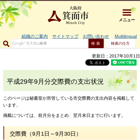
大阪府箕面市 
メニュー
組織のご案内
サイトマップ
お問い合わせ
Multilingual
検索の仕方
更新日：2017年10月1日
平成29年9月分交際費の支出状況
このページは秘書室が所管している市交際費の支出内容を掲載して
います。
掲載については、前月分をまとめ、翌月末日までに行います。
交際費（9月1日～9月30日）