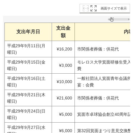
画面サイズで表示
支出金
支出年月日
内
額
平成29年9月11日(月
¥16,200
市関係者葬儀：供花代
曜日)
平成29年9月15日(金
モレロス大学箕面研修生受入
¥3,000
曜日)
費
平成29年9月16日(土
一般社団法人箕面青年会議所
¥10,000
曜日)
宴：会費
平成29年9月21日(木
¥21,600
市関係者葬儀：供花代
曜日)
平成29年9月24日(日
¥5,000
箕面市卓球協会創立40周年
曜日)
平成29年9月27日(水
¥6,000
第32回箕面まつり意見交換懇