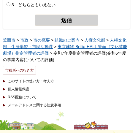
3：どちらともいえない
箕面市
>
市政
>
市の概要
>
組織のご案内
>
人権文化部
>
人権文化
部 生涯学習・市民活動課
>
東京建物 Brillia HALL 箕面（文化芸能
劇場）指定管理者の評価
> 令和7年度指定管理者の評価(令和6年度
の事業内容についての評価)
市役所への行き方
このサイトの使い方・考え方
個人情報保護
RSS配信について
メールアドレスに関する注意事項