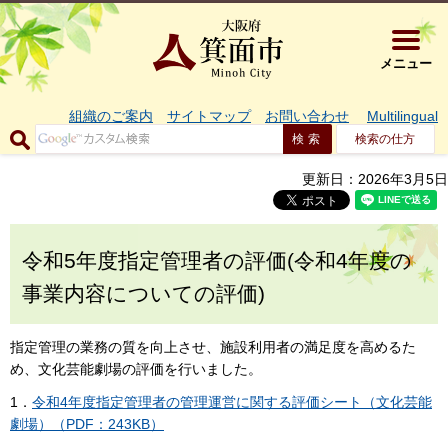
大阪府箕面市 
メニュー
組織のご案内
サイトマップ
お問い合わせ
Multilingual
検索の仕方
更新日：2026年3月5日
令和5年度指定管理者の評価(令和4年度の
事業内容についての評価)
指定管理の業務の質を向上させ、施設利用者の満足度を高めるた
め、文化芸能劇場の評価を行いました。
1．
令和4年度指定管理者の管理運営に関する評価シート（文化芸能
劇場）（PDF：243KB）