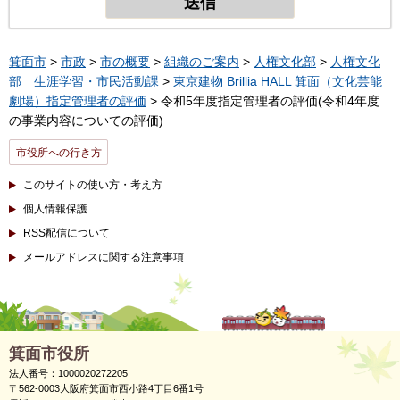
箕面市
>
市政
>
市の概要
>
組織のご案内
>
人権文化部
>
人権文化
部 生涯学習・市民活動課
>
東京建物 Brillia HALL 箕面（文化芸能
劇場）指定管理者の評価
> 令和5年度指定管理者の評価(令和4年度
の事業内容についての評価)
市役所への行き方
このサイトの使い方・考え方
個人情報保護
RSS配信について
メールアドレスに関する注意事項
箕面市役所
法人番号：1000020272205
〒562-0003大阪府箕面市西小路4丁目6番1号