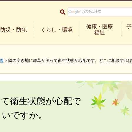
大阪府箕面市 Minoh City
健康・医療
子
防災・防犯
くらし・環境
福祉
園
> 隣の空き地に雑草が茂って衛生状態が心配です。どこに相談すれ
って衛生状態が心配で
よいですか。