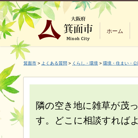
ホーム
箕面市
>
よくある質問
>
くらし・環境
>
環境・住まい・公
隣の空き地に雑草が茂
す。どこに相談すれば