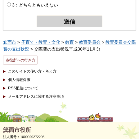
3：どちらともいえない
箕面市
>
子育て・教育・文化
>
教育
>
教育委員会
>
教育委員会交際
費の支出状況
> 交際費の支出状況平成30年11月分
市役所への行き方
このサイトの使い方・考え方
個人情報保護
RSS配信について
メールアドレスに関する注意事項
箕面市役所
法人番号：1000020272205