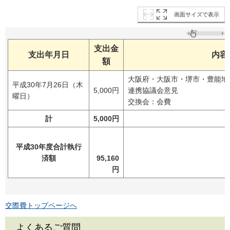
画面サイズで表示
支出金
支出年月日
内容
額
大阪府・大阪市・堺市・豊能地
平成30年7月26日（木
5,000円
連携協議会意見
曜日）
交換会：会費
計
5,000円
平成30年度合計執行
済額
95,160
円
交際費トップページへ
よくあるご質問