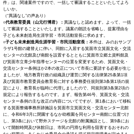
件」は、関連案件ですので、一括して審議することといたしてよろ
しいか。
（“異議なし”の声あり）
○代表教育委員（山元行博君）：
異議なしと認めます。よって、一括
して審議することといたします。議案の朗読を省略し、提案理由を
子ども未来創造局生涯学習・市民活動室長に求めます。
○子ども未来創造局生涯学習・市民活動室長：
本件は、みのおサンプ
ラザ1号館の建替えに伴い、同館に入居する箕面市立箕面文化・交流
センターの北館及び南館を設置するとともに箕面市立郷土資料館及
び箕面市立青少年指導センターの位置を変更するため、箕面文化・
交流センター条例ほか2本の改正について市長に要請する必要が生じ
ましたが、地方教育行政の組織及び運営に関する法律第25条第1項
及び箕面市教育委員会教育長に対する事務委任規則第3条第1項の規
定により、教育長が臨時に代理しましたので、同規則第3条第2項の
規定により報告するものです。まず、報告第46号、箕面文化・交流
センター条例の主な改正の内容についてですが、第1条において移転
する箕面整備事務所跡施設を箕面市立箕面文化・交流センター北館
に、令和6年3月に閉園するなか幼稚園を同センター南館に位置づけ
し、第3条において野外ステージを北館の附属施設とし、第9条にお
いて開館時間及び休館日は、市民の円滑な利用を阻害するおそれの
ない範囲で、あらかじめ委員会の承認を得て指定管理者が定めるも