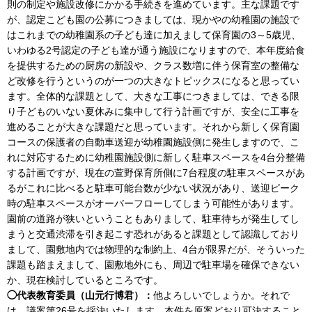
則の制定や施設改修にかかる手続きを進めています。主な課題です
が、認定こども園の公募につきましては、現かやの幼稚園の施設で
はこれまでの幼稚園系の子ども達に加えまして保育園の3～5歳児、
いわゆる2号認定の子ども達が通う施設になりますので、本年度給食
を提供するための厨房の新設や、クラス数増に伴う保育室の整備な
ど改修を行うというのが一つの大きなトピックスになると思ってい
ます。全体的な課題として、大きな工事につきましては、できる限
り子どものいない夏休みに集中して行う計画ですが、安全に工事を
進めることが大きな課題だと思っています。それから新しく保育園
コースの保護者の自動車送迎が幼稚園施設側に発生しますので、こ
れに対応するために幼稚園施設側に新しく駐車スペースを4台分整備
する計画ですが、現在の萱野保育所側に7台程度の駐車スペースがあ
るがこれに比べると駐車可能台数が少ない状況があり、送迎ピーク
時の駐車スペースがオーバーフローしてしまう可能性があります。
園前の道路が狭いということもありまして、駐車待ちが発生してし
まうと交通渋滞を引き起こす恐れがあると課題として認識しており
まして、園敷地内では物理的な制約上、4台が限界だが、そういった
課題も踏まえまして、園敷地外にも、周辺で駐車場を確保できない
か、現在検討しているところです。
◯代表教育委員（山元行博君）：
他よろしいでしょうか。それで
は、議案第26号を採決いたします。本件を原案どおり可決すること