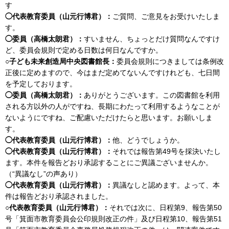
す
◯代表教育委員（山元行博君）：
ご質問、ご意見をお受けいたしま
す。
◯委員（高橋太朗君）：
すいません、ちょっとだけ質問なんですけ
ど、委員会規則で定める日数は何日なんですか。
○子ども未来創造局中央図書館長：
委員会規則につきましては条例改
正後に定めますので、今はまだ定めてないんですけれども、七日間
を予定しております。
◯委員（高橋太朗君）：
ありがとうございます。この図書館を利用
される方以外の人がですね、長期にわたって利用するようなことが
ないようにですね、ご配慮いただけたらと思います。お願いしま
す。
◯代表教育委員（山元行博君）：
他、どうでしょうか。
◯代表教育委員（山元行博君）：
それでは報告第49号を採決いたし
ます。本件を報告どおり承認することにご異議ございませんか。
（“異議なし”の声あり）
◯代表教育委員（山元行博君）：
異議なしと認めます。よって、本
件は報告どおり承認されました。
○代表教育委員（山元行博君）：
それでは次に、日程第9、報告第50
号「箕面市教育委員会公印規則改正の件」及び日程第10、報告第51