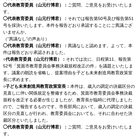
◯代表教育委員（山元行博君）：
ご質問、ご意見をお受けいたしま
す。
◯代表教育委員（山元行博君）：
それでは報告第50号及び報告第51
号を採決いたします。本件を報告どおり承認することにご異議ござ
いませんか。
（“異議なし”の声あり）
◯代表教育委員（山元行博君）：
異議なしと認めます。よって、本
件は報告どおり承認されました。
○代表教育委員（山元行博君）：
それでは次に、日程第11、報告第
52号「箕面市教育委員会事務決裁規程改正の件」を議題といたしま
す。議案の朗読を省略し、提案理由を子ども未来創造局教育政策室
長に求めます。
○子ども未来創造局教育政策室長：
本件は、歳入の調定の決裁区分の
見直しに伴い関係規定を整備するため、箕面市教育委員会事務決裁
規程を改正する必要が生じましたが、教育長が臨時に代理しました
ので、ご報告するものです。市長部局において、歳入の調定の決裁
区分の見直しが行われ、教育委員会においても、それに合わせた決
裁区分といたしました。
◯代表教育委員（山元行博君）：
ご質問、ご意見をお受けいたしま
す。