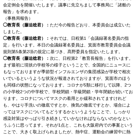
会定例会を開催いたします。議事に先立ちまして事務局に「諸般の
報告」を求めます。
（事務局報告）
◯教育長（藤迫稔君）：
ただ今の報告どおり、本委員会は成立いた
しました。
◯教育長（藤迫稔君）：
それでは、日程第1「会議録署名委員の指
定」を行います。本日の会議録署名委員は、箕面市教育委員会会議
規則第5条第2項の規定に基づき、髙野委員を指定いたします。
◯教育長（藤迫稔君）：
次に、日程第2「教育長報告」を行います。
まず最初に現状の学校等の様子ということで、全国的にニュースに
もなっておりますが季節型インフルエンザの集団感染が学校で相次
いでいるというような状況が報道されておりますが、箕面市のほう
も同様の状態になっております。コロナが5類に移行して以降、2つ
の小学校2つの中学校で、学校閉鎖・学級閉鎖・学年閉鎖が続いてお
ります。コロナについてマスクの着用とか緩和されてますけれど
も、やはり手洗いの徹底ですとか、換気の徹底ですとか、場合によ
ってはマスクについてもどうするかというようなことで、しっかり
感染対策はやっぱり引き続きしていかなければならないのかなとい
うふうに思ってます。それが1点と、これも大阪府内での事案という
ことで、大きく取上げられましたが、熱中症、運動会の練習中に熱