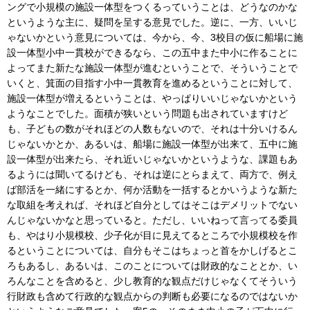
ングで小規模の施設一体型をつくるっていうことは、どうなのかな
というような主に、疑問を呈する意見でした。逆に、一方、いいじ
ゃないかという意見については、今から、今、3校目の仮に船場に施
設一体型小中一貫校ができるなら、この五中また中小に作ることに
よってまた新たな施設一体型が進むということで、そういうことで
いくと、箕面の目指す小中一貫教育を進めるということに対して、
施設一体型が増えるということは、やっぱりいいじゃないかという
ようなことでした。面積が狭いという問題も出されていますけど
も、子どもの数がそれほどの人数もないので、それは十分いけるん
じゃないかとか、あるいは、船場に施設一体型が出来て、五中に施
設一体型が出来たら、それ近いじゃないかというような、課題もあ
るようには聞いてるけども、それは逆にとらまえて、両方で、例え
ば部活を一緒にするとか、何か活動を一括するとかいうような新た
な取組を考えれば、それほど自分としてはそこはデメリットでない
んじゃないかなと思っていると。ただし、いいねって言ってる委員
も、やはり小規模校、少子化が目に見えてるところで小規模校を作
るということについては、自分もそこはちょっと首をかしげるとこ
ろもあるし、あるいは、このことについては財政的なこととか、い
ろんなことを含めると、少し教育的な観点だけじゃなくてそういう
行財政も含めて行政的な観点からの判断も必要になるのではないか