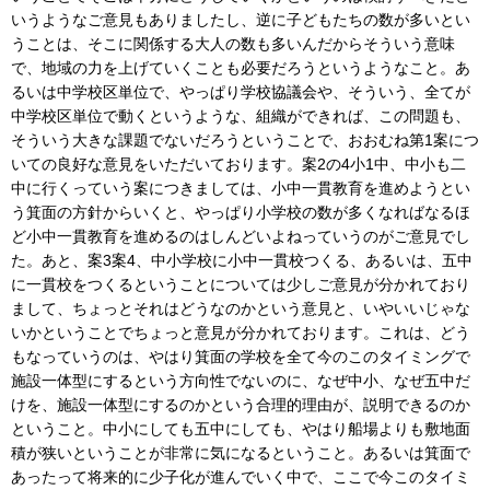
いうようなご意見もありましたし、逆に子どもたちの数が多いとい
うことは、そこに関係する大人の数も多いんだからそういう意味
で、地域の力を上げていくことも必要だろうというようなこと。あ
るいは中学校区単位で、やっぱり学校協議会や、そういう、全てが
中学校区単位で動くというような、組織ができれば、この問題も、
そういう大きな課題でないだろうということで、おおむね第1案につ
いての良好な意見をいただいております。案2の4小1中、中小も二
中に行くっていう案につきましては、小中一貫教育を進めようとい
う箕面の方針からいくと、やっぱり小学校の数が多くなればなるほ
ど小中一貫教育を進めるのはしんどいよねっていうのがご意見でし
た。あと、案3案4、中小学校に小中一貫校つくる、あるいは、五中
に一貫校をつくるということについては少しご意見が分かれており
まして、ちょっとそれはどうなのかという意見と、いやいいじゃな
いかということでちょっと意見が分かれております。これは、どう
もなっていうのは、やはり箕面の学校を全て今のこのタイミングで
施設一体型にするという方向性でないのに、なぜ中小、なぜ五中だ
けを、施設一体型にするのかという合理的理由が、説明できるのか
ということ。中小にしても五中にしても、やはり船場よりも敷地面
積が狭いということが非常に気になるということ。あるいは箕面で
あったって将来的に少子化が進んでいく中で、ここで今このタイミ