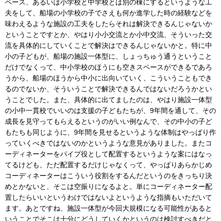
ペース、あるいは小学校と中学校とは別の棟にするというような工
夫をして、船場の小学校の子でさえも何か進学した時の経験などを
味わえるような施設の工夫をしたらそれは解決できるんじゃないか
ということですとか、やはり小小交流とか小中交流、そういった交
流を具体的にしていくことで解決はできるんじゃないかと。特に中
小の子どもが、船場の施設一体型に、しょっちゅう通うということ
だけでなくって、中小学校のほうにも空きスペースができるであろ
うから、船場のほうから中小に出向いていく、こういうこともでき
るのでないか、そういうことで解決できるんではないだろうかとい
うことでした。また、具体的に出てましたのは、やはり施設一体型
の小中一貫校でいいのは支援の子どもたちが、9年間を通して、その
成長を見守ってもらえるというのがいい例なんで、その中小の子ど
もたちも同じように、9年間を見せるというような体制はやっぱり作
っていくべきではないのかというような意見がありました。またコ
ーディネーターをパイプ役として配置するというような案にはなっ
てるけども、ただ配置するだけじゃなくって、やっぱりあらかじめ
コーディネーターはこういう役割をするんだというのをきっちり決
めとかないと、そこは空振りになるよと。単にコーディネーター配
置したらいいというわけではないよというような指摘もいただいて
ます。あとですね、施設一体型が今回大規模になる可能性があると
いうことでそこは十分にどうしていくかというのは検討すべきだと