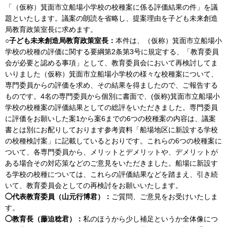
「（仮称）箕面市立船場小学校の校種案に係る評価結果の件」を議
題といたします。議案の朗読を省略し、提案理由を子ども未来創造
局教育政策室長に求めます。
○子ども未来創造局教育政策室長：
本件は、（仮称）箕面市立船場小
学校の校種の評価に関する要綱第2条第3号に規定する、「教育委員
会が必要と認める事項」として、教育委員会において再検討してま
いりました（仮称）箕面市立船場小学校の様々な校種案について、
専門委員からの評価を求め、その結果を得ましたので、ご報告する
ものです。4名の専門委員から個別に書面で、(仮称)箕面市立船場小
学校の校種案の評価結果としての総評をいただきました。専門委員
に評価をお願いした案1から案6までの6つの校種案の内容は、議案
書とは別にお配りしております参考資料「船場地区に新設する学校
の校種検討案」に記載しているとおりです。これらの6つの校種案に
ついて、各専門委員から、メリットとデメリットや、デメリットが
ある場合その対応策などのご意見をいただきました。船場に新設す
る学校の校種については、これらの評価結果などを踏まえ、引き続
いて、教育委員会としての再検討をお願いいたします。
◯代表教育委員（山元行博君）：
ご質問、ご意見をお受けいたしま
す。
◯教育長（藤迫稔君）：
私のほうから少し補足というか全体像につ