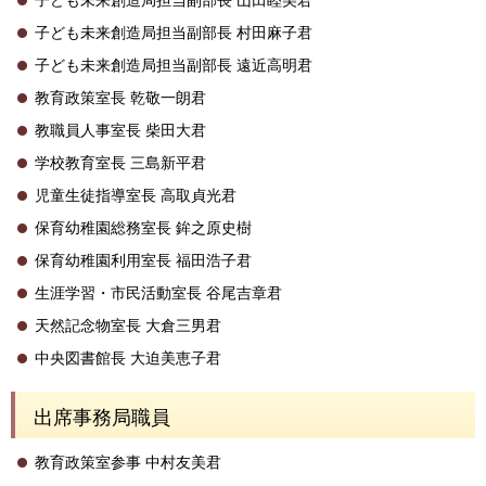
子ども未来創造局担当副部長 村田麻子君
子ども未来創造局担当副部長 遠近高明君
教育政策室長 乾敬一朗君
教職員人事室長 柴田大君
学校教育室長 三島新平君
児童生徒指導室長 高取貞光君
保育幼稚園総務室長 鉾之原史樹
保育幼稚園利用室長 福田浩子君
生涯学習・市民活動室長 谷尾吉章君
天然記念物室長 大倉三男君
中央図書館長 大迫美恵子君
出席事務局職員
教育政策室参事 中村友美君