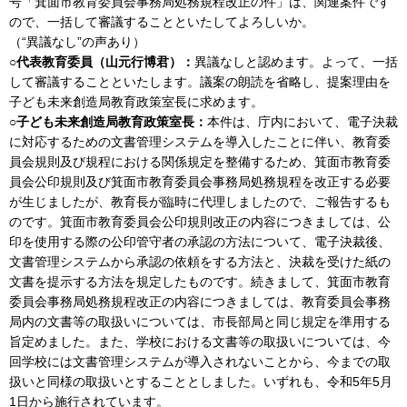
号「箕面市教育委員会事務局処務規程改正の件」は、関連案件です
ので、一括して審議することといたしてよろしいか。
（“異議なし”の声あり）
○代表教育委員（山元行博君）：
異議なしと認めます。よって、一括
して審議することといたします。議案の朗読を省略し、提案理由を
子ども未来創造局教育政策室長に求めます。
○子ども未来創造局教育政策室長：
本件は、庁内において、電子決裁
に対応するための文書管理システムを導入したことに伴い、教育委
員会規則及び規程における関係規定を整備するため、箕面市教育委
員会公印規則及び箕面市教育委員会事務局処務規程を改正する必要
が生じましたが、教育長が臨時に代理しましたので、ご報告するも
のです。箕面市教育委員会公印規則改正の内容につきましては、公
印を使用する際の公印管守者の承認の方法について、電子決裁後、
文書管理システムから承認の依頼をする方法と、決裁を受けた紙の
文書を提示する方法を規定したものです。続きまして、箕面市教育
委員会事務局処務規程改正の内容につきましては、教育委員会事務
局内の文書等の取扱いについては、市長部局と同じ規定を準用する
旨定めました。また、学校における文書等の取扱いについては、今
回学校には文書管理システムが導入されないことから、今までの取
扱いと同様の取扱いとすることとしました。いずれも、令和5年5月
1日から施行されています。