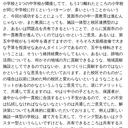
小学校と1つの中学校が隣接してて、もう1つ離れたところの小学校
が同じ中学校に行くというパターンが、多いということからいう
と、今回が成功することによって、箕面市の小中一貫教育は進むん
じゃないか。また教員にとっても、施設一体型と校区連携型のよ
さ、あるいは問題点を共有できるということで、さらに箕面市の小
中一貫教育が進んでいくのではないかというご意見。あるいは、第
五中学校がもう40年を過ぎてますので、そろそろ大規模改修で大き
な予算を投資せなあかんタイミングであるので、五中を移転さすと
いうことは、そういう維持経費からしてもいい。あるいは、跡地の
活用についても、何かその地域の方に貢献できるような、地域貢献
施設としてできるのではないか、まちづくりに貢献するのではない
かというような意見をいただいております。また校区そのものがこ
の場合は以前に決めた時の校区と変わらないというようなこともメ
リットがあるのかなというふうなご意見でした。逆にデメリットし
て、共通して言えますのは、やはり中小の子どもたち、保護者が、
途中から小中一貫校に合流するという不安があるので、そこの不安
は払拭しなければならないなというのは共通したご意見でした。解
決策についても具体的に提案いただいておりまして、例えば新しい
施設一体型の学校は、建て方を工夫して、ウイング型あるいはクラ
スター型というらしいですけども、共有できるところは共有するス