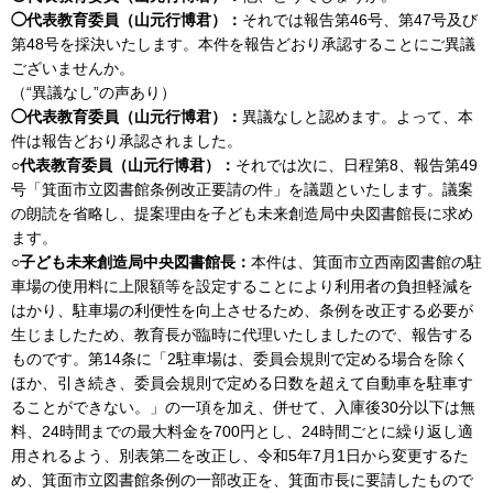
◯代表教育委員（山元行博君）：
それでは報告第46号、第47号及び
第48号を採決いたします。本件を報告どおり承認することにご異議
ございませんか。
（“異議なし”の声あり）
◯代表教育委員（山元行博君）：
異議なしと認めます。よって、本
件は報告どおり承認されました。
○代表教育委員（山元行博君）：
それでは次に、日程第8、報告第49
号「箕面市立図書館条例改正要請の件」を議題といたします。議案
の朗読を省略し、提案理由を子ども未来創造局中央図書館長に求め
ます。
○子ども未来創造局中央図書館長：
本件は、箕面市立西南図書館の駐
車場の使用料に上限額等を設定することにより利用者の負担軽減を
はかり、駐車場の利便性を向上させるため、条例を改正する必要が
生じましたため、教育長が臨時に代理いたしましたので、報告する
ものです。第14条に「2駐車場は、委員会規則で定める場合を除く
ほか、引き続き、委員会規則で定める日数を超えて自動車を駐車す
ることができない。」の一項を加え、併せて、入庫後30分以下は無
料、24時間までの最大料金を700円とし、24時間ごとに繰り返し適
用されるよう、別表第二を改正し、令和5年7月1日から変更するた
め、箕面市立図書館条例の一部改正を、箕面市長に要請したもので