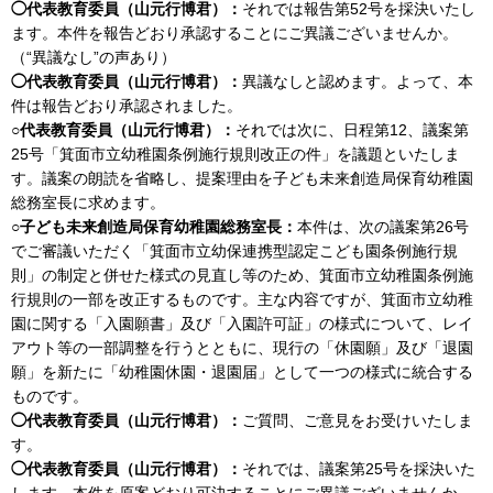
◯代表教育委員（山元行博君）：
それでは報告第52号を採決いたし
ます。本件を報告どおり承認することにご異議ございませんか。
（“異議なし”の声あり）
◯代表教育委員（山元行博君）：
異議なしと認めます。よって、本
件は報告どおり承認されました。
○代表教育委員（山元行博君）：
それでは次に、日程第12、議案第
25号「箕面市立幼稚園条例施行規則改正の件」を議題といたしま
す。議案の朗読を省略し、提案理由を子ども未来創造局保育幼稚園
総務室長に求めます。
○子ども未来創造局保育幼稚園総務室長：
本件は、次の議案第26号
でご審議いただく「箕面市立幼保連携型認定こども園条例施行規
則」の制定と併せた様式の見直し等のため、箕面市立幼稚園条例施
行規則の一部を改正するものです。主な内容ですが、箕面市立幼稚
園に関する「入園願書」及び「入園許可証」の様式について、レイ
アウト等の一部調整を行うとともに、現行の「休園願」及び「退園
願」を新たに「幼稚園休園・退園届」として一つの様式に統合する
ものです。
◯代表教育委員（山元行博君）：
ご質問、ご意見をお受けいたしま
す。
◯代表教育委員（山元行博君）：
それでは、議案第25号を採決いた
します。本件を原案どおり可決することにご異議ございませんか。