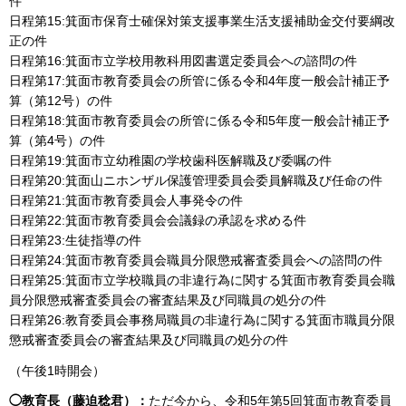
件
日程第15:箕面市保育士確保対策支援事業生活支援補助金交付要綱改
正の件
日程第16:箕面市立学校用教科用図書選定委員会への諮問の件
日程第17:箕面市教育委員会の所管に係る令和4年度一般会計補正予
算（第12号）の件
日程第18:箕面市教育委員会の所管に係る令和5年度一般会計補正予
算（第4号）の件
日程第19:箕面市立幼稚園の学校歯科医解職及び委嘱の件
日程第20:箕面山ニホンザル保護管理委員会委員解職及び任命の件
日程第21:箕面市教育委員会人事発令の件
日程第22:箕面市教育委員会会議録の承認を求める件
日程第23:生徒指導の件
日程第24:箕面市教育委員会職員分限懲戒審査委員会への諮問の件
日程第25:箕面市立学校職員の非違行為に関する箕面市教育委員会職
員分限懲戒審査委員会の審査結果及び同職員の処分の件
日程第26:教育委員会事務局職員の非違行為に関する箕面市職員分限
懲戒審査委員会の審査結果及び同職員の処分の件
（午後1時開会）
◯教育長（藤迫稔君）：
ただ今から、令和5年第5回箕面市教育委員