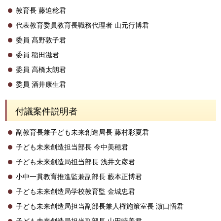
教育長 藤迫稔君
代表教育委員教育長職務代理者 山元行博君
委員 髙野敦子君
委員 稲田滋君
委員 高橋太朗君
委員 酒井康生君
付議案件説明者
副教育長兼子ども未来創造局長 藤村彩夏君
子ども未来創造担当部長 今中美穂君
子ども未来創造局担当部長 浅井文彦君
小中一貫教育推進監兼副部長 藪本正博君
子ども未来創造局学校教育監 金城忠君
子ども未来創造局担当副部長兼人権施策室長 濵口悟君
子ども未来創造局担当副部長 山田睦美君