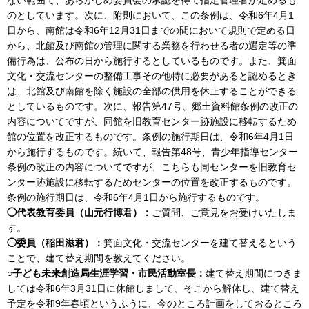
のとしています。次に、附則において、この条例は、令和6年4月1
日から、南館は令和6年12月31日までの間において規則で定める日
から、北館及び南館の管理に関する業務を行わせる者の選定等の準
備行為は、公布の日から施行するとしているものです。また、箕面
文化・交流センターの整備工事その他特に必要があると認めるとき
は、北館及び南館を除く施設の全部の供用を休止することができる
としているものです。次に、報告第47号、郷土資料館条例の改正の
内容についてですが、同館を旧教育センター跡施設に移転するため
館の位置を改正するものです。条例の施行期日は、令和6年4月1日
から施行するものです。続いて、報告第48号、青少年指導センター
条例の改正の内容についてですが、こちらも同センターを旧教育セ
ンター跡施設に移転するためセンターの位置を改正するものです。
条例の施行期日は、令和6年4月1日から施行するものです。
◯代表教育委員（山元行博君）：
ご質問、ご意見をお受けいたしま
す。
◯委員（稲田滋君）：
箕面文化・交流センターを建て替えるという
ことで、建て替え期間を教えてください。
○子ども未来創造局生涯学習・市民活動室長：
建て替え期間につきま
しては令和6年3月31日に休館しまして、そこから解体し、建て替え
予定を令和9年春頃というふうに、今のところ計画をしておるところ