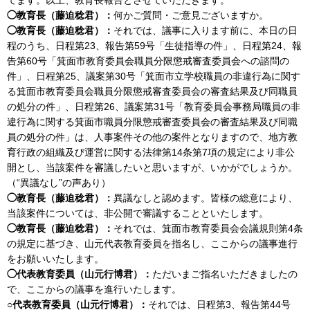
◯教育長（藤迫稔君）：
何かご質問・ご意見ございますか。
◯教育長（藤迫稔君）：
それでは、議事に入ります前に、本日の日
程のうち、日程第23、報告第59号「生徒指導の件」、日程第24、報
告第60号「箕面市教育委員会職員分限懲戒審査委員会への諮問の
件」、日程第25、議案第30号「箕面市立学校職員の非違行為に関す
る箕面市教育委員会職員分限懲戒審査委員会の審査結果及び同職員
の処分の件」、日程第26、議案第31号「教育委員会事務局職員の非
違行為に関する箕面市職員分限懲戒審査委員会の審査結果及び同職
員の処分の件」は、人事案件その他の案件となりますので、地方教
育行政の組織及び運営に関する法律第14条第7項の規定により非公
開とし、当該案件を審議したいと思いますが、いかがでしょうか。
（“異議なし”の声あり）
◯教育長（藤迫稔君）：
異議なしと認めます。皆様の総意により、
当該案件については、非公開で審議することといたします。
◯教育長（藤迫稔君）：
それでは、箕面市教育委員会会議規則第4条
の規定に基づき、山元代表教育委員を指名し、ここからの議事進行
をお願いいたします。
◯代表教育委員（山元行博君）：
ただいまご指名いただきましたの
で、ここからの議事を進行いたします。
○代表教育委員（山元行博君）：
それでは、日程第3、報告第44号