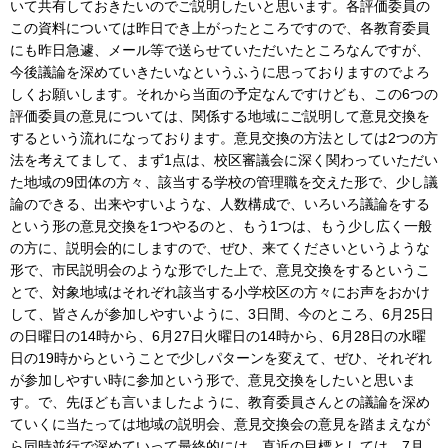
いて共有しておきたいのでご説明したいと思います。各評価委員の
この資料については昨日でき上がったところですので、各教育委員
にも昨日急遽、メール等で送らせていただいたところなんですが、
今後議論を深めていきたいなというふうに思っておりますのでよろ
しくお願いします。それから当面の予定なんですけども、この6つの
評価委員の意見については、関係する地域にご説明して意見交換を
するという流れになっております。意見交換の方法としては2つの方
法を考えてまして、まず1点は、校区審議会に深く関わっていただい
た地域の9団体の方々、該当する学校の管理職を交えた形で、少し議
論のできる、出来やすいような、人数構成で、いろいろ議論をする
という形の意見交換を1つやるのと、もう1つは、もう少し広く一般
の方に、説明会的にしますので、ぜひ、来てくださいというような
形で、市民説明会のような形でした上で、意見交換をするというこ
とで、対象地域はそれぞれ該当する小学校区の方々にお声をおかけ
して、皆さんが参加しやすいように、3日間、今のところ、6月25日
の日曜日の14時から、6月27日火曜日の14時から、6月28日の水曜
日の19時からということで少しパターンを変えて、ぜひ、それぞれ
が参加しやすい時に参加という形で、意見交換をしたいと思いま
す。で、先ほども言いましたように、教育委員さんとの議論を深め
ていくに当たっては地域の説明会、意見交換会の意見を踏まえなが
ら同時並行で深めていって最終的には、直近の目標としては、7月