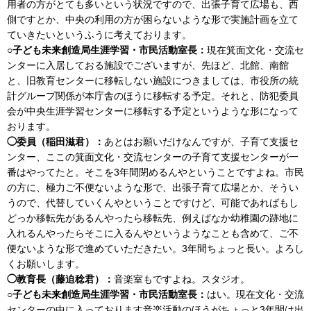
用者の方がとても多いという状況ですので、出張子育て広場も、西
側ですとか、中央の利用の方が困らないような形で実施計画を立て
ていきたいというふうに考えております。
○子ども未来創造局生涯学習・市民活動室長：
現在箕面文化・交流セ
ンターに入居しておる施設でございますが、先ほど、北館、南館
と、旧教育センターに移転しない施設につきましては、市役所の統
計グループ関係が本庁舎のほうに移転する予定。それと、防犯委員
会が中央生涯学習センターに移転する予定というような形になって
おります。
◯委員（稲田滋君）：
あとはお願いだけなんですが、子育て支援セ
ンター、ここの箕面文化・交流センターの子育て支援センターが一
番はやってたと。そこを3年間閉めるんやということですよね。市民
の方に、極力ご不便ないような形で、出張子育て広場とか、そうい
うので、代替していくんやということですけど、可能であればもし
どっか移転先があるんやったら移転先、例えばなか幼稚園の跡地に
入れるんやったらそこに入るんやというようなことも含めて、ご不
便ないような形で進めていただきたい。3年間ちょっと長い。よろし
くお願いします。
◯教育長（藤迫稔君）：
音楽室もですよね。スタジオ。
○子ども未来創造局生涯学習・市民活動室長：
はい。現在文化・交流
センターの中に入っております音楽活動のほうがちょっと3年間は出