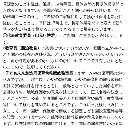
号認定のこども達は、通常、14時降園、夏休み等の長期休業期間は
お休みとなりますが、今回の認定こども園への移行に伴いまして、
幼稚園コースのうち、ご希望のご家庭に対して預かり保育を新たに
提供することとし、平日は17時まで、長期休業期間中は最大で朝9
時～夕方17時まで預かることができるように規定しています。
◯代表教育委員（山元行博君）：
ご質問、ご意見をお受けいたしま
す。
○教育長（藤迫稔君）：
条例についてではないが、箕面市立かやのこ
ども園の今現在の進捗状況、どういう形で進んでいるのかというの
と、何か課題があるのか、ないのかについてここで共有したいと思
いますので、説明してください。
○子ども未来創造局保育幼稚園総務室長：
まず、かやの保育園の進捗
状況ですが、 昨年度、かやの幼稚園、かやの保育所の施設改修に
向けて実施設計を行うとともに、仮称となっていました園名を市民
公募のうち、地域保護者の意見を踏まえまして、正式名称を決定し
たところです。公募して各園所長とともに園運営や保育・教育課程
等について検討を進めているところです。こういった検討状況につ
きまして、市・園所・保護者で構成する認定こども園設置連絡会等
を設置しておりますので、保護者に情報提供や意見交換を行ってい
ます。現在は来年度の開園に向けまして、本日の園運営にかかる規