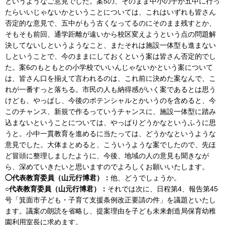
というようなご意見でした。案5の、そのまま中小の子が五中に行っ
たらいいじゃないかということについては、これはいずれも皆さん
否定的な意見で、五中がもう古くなってるのにそのまま残すとか、
そもそも前回、通学距離が遠いから校区変えようという点の問題解
決してないしというようなこと、またそれは施設一体型も進まない
しということで、今のままにしておくという案は皆さん否定的でし
た。案6のもともとの小学校でいいんじゃないかという案について
は、皆さん口を揃えて言われるのは、これ前に決めた案なんで、こ
れが一番すっと落ちる。市民の人も納得感がいく案であるとは思う
けども、やっぱし、今後のポテンシャルとかいうのを含めると、今
このチャンス、新規で作るっていうチャンスに、施設一体型に踏み
込まないということについては、やっぱりどうかなというふうに思
うと。小中一貫教育を進めるに当たっては、どうかなというような
意見でした。大体まとめると、こういうような案でしたので、先ほ
ど冒頭に整理しましたように、今後、地域の人の意見も聞きなが
ら、深めていきたいと思いますのでよろしくお願いいたします。
◯代表教育委員（山元行博君）：
他、どうでしょうか。
○代表教育委員（山元行博君）：
それでは次に、日程第4、報告第45
号「箕面市子ども・子育て支援条例改正要請の件」を議題といたし
ます。議案の朗読を省略し、提案理由を子ども未来創造局保育幼稚
園利用室長に求めます。