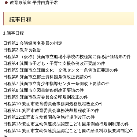
教育政策室 平井由貴子君
議事日程
1.議事日程
日程第1:会議録署名委員の指定
日程第2:教育長報告
日程第3:（仮称）箕面市立船場小学校の校種案に係る評価結果の件
日程第4:箕面市子ども・子育て支援条例改正要請の件
日程第5:箕面市立箕面文化・交流センター条例改正要請の件
日程第6:箕面市立郷土資料館条例改正要請の件
日程第7:箕面市立青少年指導センター条例改正要請の件
日程第8:箕面市立図書館条例改正要請の件
日程第9:箕面市教育委員会公印規則改正の件
日程第10:箕面市教育委員会事務局処務規程改正の件
日程第11:箕面市教育委員会事務決裁規程改正の件
日程第12:箕面市立幼稚園条例施行規則改正の件
日程第13:箕面市立幼保連携型認定こども園条例施行規則制定の件
日程第14:箕面市立幼保連携型認定こども園の給食料取扱要綱制定の