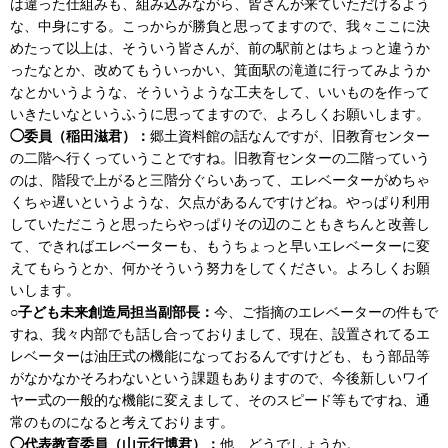
は違った仕組みも、組み込みながら、皆さんが来ていただけるよう
な、中身にする。こっからが勝負と思ってますので、我々ここに決
めたって以上は、そういう皆さんが、前の駅前とはちょっと違うか
ったなとか、改めてもういっかい、箕面駅の滝道に行ってみようか
なとかいうような、そういうような工夫をして、いいものを作って
いきたいなというふうに思ってますので、よろしくお願いします。
◯委員（稲田滋君）：
郷土資料館の話なんですが、旧教育センター
の二階へ行くっていうことですね。旧教育センターの二階っていう
のは、階段で上がると三階分ぐらいあって、エレベーターがめちゃ
くちゃ遅いというような、欠点があるんですけどね。やっぱり利用
していただこうと思ったらやっぱりその辺のこともきちんと改善し
て、できればエレベーターも、もうちょっと早いエレベーターに変
えてもらうとか、何かそういう努力をしてください。よろしくお願
いします。
○子ども未来創造局担当副部長：
今、ご指摘のエレベーターの件もで
すね、我々内部でも話し合っておりまして、現在、設置されてるエ
レベーターは油圧式の機能になっておるんですけども、もう部品等
がなかなかそろわないという課題もありますので、今後新しいワイ
ヤー式の一般的な機能に変えまして、そのスピード等もですね、通
常のものになると考えております。
◯代表教育委員（山元行博君）：
他、どうでしょうか。