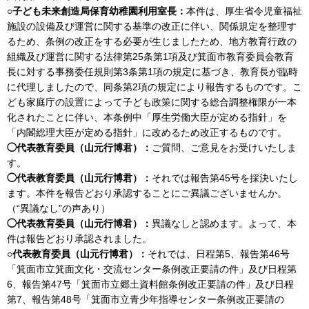
○子ども未来創造局保育幼稚園利用室長：
本件は、厚生省令児童福祉
施設の設備及び運営に関する基準の改正に伴い、関係規定を整理す
るため、条例の改正をする必要が生じましたため、地方教育行政の
組織及び運営に関する法律第25条第1項及び箕面市教育委員会教育
長に対する事務委任規則第3条第1項の規定に基づき、教育長が臨時
に代理しましたので、同条第2項の規定により報告するものです。こ
ども家庭庁の設置によって子ども政策に関する総合調整権限が一本
化されたことに伴い、本条例中「厚生労働大臣が定める指針」を
「内閣総理大臣が定める指針」に改めるため改正するものです。
◯代表教育委員（山元行博君）：
ご質問、ご意見をお受けいたしま
す。
◯代表教育委員（山元行博君）：
それでは報告第45号を採決いたし
ます。本件を報告どおり承認することにご異議ございませんか。
（“異議なし”の声あり）
◯代表教育委員（山元行博君）：
異議なしと認めます。よって、本
件は報告どおり承認されました。
○代表教育委員（山元行博君）：
それでは、日程第5、報告第46号
「箕面市立箕面文化・交流センター条例改正要請の件」及び日程第
6、報告第47号「箕面市立郷土資料館条例改正要請の件」及び日程
第7、報告第48号「箕面市立青少年指導センター条例改正要請の