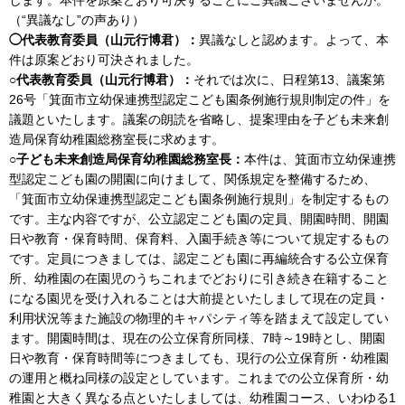
（“異議なし”の声あり）
◯代表教育委員（山元行博君）：
異議なしと認めます。よって、本
件は原案どおり可決されました。
○代表教育委員（山元行博君）：
それでは次に、日程第13、議案第
26号「箕面市立幼保連携型認定こども園条例施行規則制定の件」を
議題といたします。議案の朗読を省略し、提案理由を子ども未来創
造局保育幼稚園総務室長に求めます。
○子ども未来創造局保育幼稚園総務室長：
本件は、箕面市立幼保連携
型認定こども園の開園に向けまして、関係規定を整備するため、
「箕面市立幼保連携型認定こども園条例施行規則」を制定するもの
です。主な内容ですが、公立認定こども園の定員、開園時間、開園
日や教育・保育時間、保育料、入園手続き等について規定するもの
です。定員につきましては、認定こども園に再編統合する公立保育
所、幼稚園の在園児のうちこれまでどおりに引き続き在籍すること
になる園児を受け入れることは大前提といたしまして現在の定員・
利用状況等また施設の物理的キャパシティ等を踏まえて設定してい
ます。開園時間は、現在の公立保育所同様、7時～19時とし、開園
日や教育・保育時間等につきましても、現行の公立保育所・幼稚園
の運用と概ね同様の設定としています。これまでの公立保育所・幼
稚園と大きく異なる点といたしましては、幼稚園コース、いわゆる1