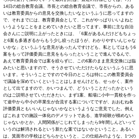
14日の総合教育会議、市長との総合教育会議で、市長からの、ある
いは教育委員からの意見を交換したいなというふうに思ってますの
で、それまでには、教育委員会として、これがやっぱりいいよねと
いうようなことをまとめていきたいと思ってます。事前に主な自治
会さんにご説明に上がったときには、「6案があるんだけどもちょっ
と6案も多過ぎるからもう少し絞ったほうが、わかりやすいんじゃな
いかな」というふうな意見があったんですけども、私としてはもう6
案をもって評価委員に意見をもらったということで進んでるんで、
あえて教育委員会では案を絞らずに、この6案のまま意見交換には臨
みたいと思いますので、そうさせていただけたらなというふうに思
います。そういうことですので今日のところは特にこの教育委員会
で議論を深めていくということはしませんけども、せっかく、案件
として出てますので、かいつまんで、どういうことだったかという
のはご説明させていただきたい。まず1案、船場に小中一貫校を作っ
て途中から中小の卒業生が合流する案についてですが、おおむね各
評価委員ともいいんじゃないかなというようなご意見でした。例え
ばこれまでの施設一体化のデメリットである、進学経験が積めない
じゃないかとか、人間関係がこじれてしまったら9年間しんどいって
いうのは解消されるという新たな案ではないかということ。あるい
は、箕面市の学校はどちらかというと、この仕組みのような、1つの