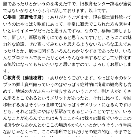
題であったりとかいうのを考えた中で、旧教育センター跡地が適切
ではないかなというふうに話しております。以上です。
◯委員（髙野敦子君）：
ありがとうござます。現在郷土資料館って
いうのはやっぱり駅前にあって、非常に観光でこられた方も来やす
いというイメージだったと思うんですね。なので、移転に際しまし
て、新しい、新駅も近くにできると思うんですけど、さらにこの魅
力的な施設、ぜひ寄ってみたいと思えるようないろいろな工夫であ
ったりとか、展示に関するいろんなわかりやすさであったり、いろ
んなプログラムであったりとかいろんな企画するなどして活性化す
る施設になってもらいたいなと思いますので、よろしくお願いしま
す。
◯教育長（藤迫稔君）：
ありがとうございます。やっぱり今のサン
プラの郷土資料館っていうのはやっぱり絶対的に滝道の観光客も含
めて、地域の方がふらっと散歩するということで、割と人がたくさ
ん来るとこであるというメリットがあったと。それに比べて、今回
移転する所はそういう意味ではやっぱりデメリットになるんですけ
ども、それとは別にやはり新駅ができるということですとか、いろ
んなことがあるんでこれはもうここからは我々の勝負でいやここの
場所やからあかんとかここの場所やからいいとかいうそういう単純
な話じゃなくって、ここの場所でどれだけその魅力的な、今までと