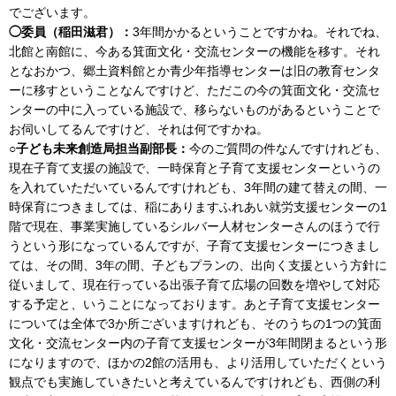
でございます。
◯委員（稲田滋君）：
3年間かかるということですかね。それでね、
北館と南館に、今ある箕面文化・交流センターの機能を移す。それ
となおかつ、郷土資料館とか青少年指導センターは旧の教育センタ
ーに移すということなんですけど、ただこの今の箕面文化・交流セ
ンターの中に入っている施設で、移らないものがあるということで
お伺いしてるんですけど、それは何ですかね。
○子ども未来創造局担当副部長：
今のご質問の件なんですけれども、
現在子育て支援の施設で、一時保育と子育て支援センターというの
を入れていただいているんですけれども、3年間の建て替えの間、一
時保育につきましては、稲にありますふれあい就労支援センターの1
階で現在、事業実施しているシルバー人材センターさんのほうで行
うという形になっているんですが、子育て支援センターにつきまし
ては、その間、3年の間、子どもプランの、出向く支援という方針に
従いまして、現在行っている出張子育て広場の回数を増やして対応
する予定と、いうことになっております。あと子育て支援センター
については全体で3か所ございますけれども、そのうちの1つの箕面
文化・交流センター内の子育て支援センターが3年間閉まるという形
になりますので、ほかの2館の活用も、より活用していただくという
観点でも実施していきたいと考えているんですけれども、西側の利