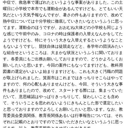
中症で、救急車で運ばれたというような事案がありました。この土
曜日に小学校で本市でも運動会があるんですけども、とてもいい天
気だという天気予報なんですが、暑さの件もありますので、改めて
熱中症については十分学校に徹底していきたいなというふうに思っ
てます。運動会のほうですが、おおむね大体どの小学校も同じよう
な感じで午前中のみ、コロナの時は保護者の入替えなんかをしてた
ようですけども、特にそういう大きな入替えするというようなこと
もないようですし、競技自体は徒競走などと、各学年の団演みたい
な組合せというところは、大まかな状況というふうに聞いておりま
す。各委員にもご出務お願いしておりますので、どうかよろしくお
願いしたいと思います。今回の案件にもなってますけども、教科用
図書の選定がいよいよ始まりますけども、これも大きく汚職の問題
が取上げられました。箕面市はこれまではきっちりそこらはやって
ますので、何の心配もありませんけども、今回、そういう大きな事
件もありましたので、改めて、スタートする際には、集まっていた
だいて、意思確認はやっぱりきっちりして、疑わしいことも含め
て、そういうことを思われないようにきちんとした形で選定したい
と思っておりますのでよろしくお願いしたいと思います。なお、教
育委員会委員関係、教育長関係あるいは行事報告については、それ
ぞれに記載のとおりですのでご覧いただきたいなというふうに思っ
てます。以上、教育長報告とさせていただきます。