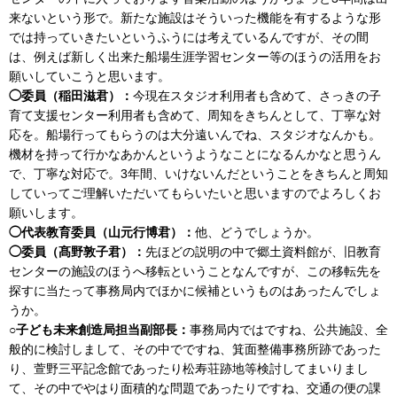
来ないという形で。新たな施設はそういった機能を有するような形
では持っていきたいというふうには考えているんですが、その間
は、例えば新しく出来た船場生涯学習センター等のほうの活用をお
願いしていこうと思います。
◯委員（稲田滋君）：
今現在スタジオ利用者も含めて、さっきの子
育て支援センター利用者も含めて、周知をきちんとして、丁寧な対
応を。船場行ってもらうのは大分遠いんでね、スタジオなんかも。
機材を持って行かなあかんというようなことになるんかなと思うん
で、丁寧な対応で。3年間、いけないんだということをきちんと周知
していってご理解いただいてもらいたいと思いますのでよろしくお
願いします。
◯代表教育委員（山元行博君）：
他、どうでしょうか。
◯委員（髙野敦子君）：
先ほどの説明の中で郷土資料館が、旧教育
センターの施設のほうへ移転ということなんですが、この移転先を
探すに当たって事務局内でほかに候補というものはあったんでしょ
うか。
○子ども未来創造局担当副部長：
事務局内ではですね、公共施設、全
般的に検討しまして、その中でですね、箕面整備事務所跡であった
り、萱野三平記念館であったり松寿荘跡地等検討してまいりまし
て、その中でやはり面積的な問題であったりですね、交通の便の課