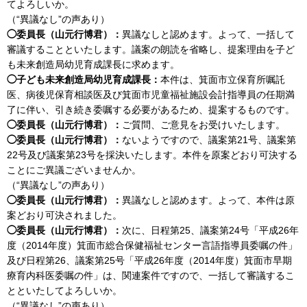
てよろしいか。
（“異議なし”の声あり）
◯委員長（山元行博君）：
異議なしと認めます。よって、一括して
審議することといたします。議案の朗読を省略し、提案理由を子ど
も未来創造局幼児育成課長に求めます。
◯子ども未来創造局幼児育成課長：
本件は、箕面市立保育所嘱託
医、病後児保育相談医及び箕面市児童福祉施設会計指導員の任期満
了に伴い、引き続き委嘱する必要があるため、提案するものです。
◯委員長（山元行博君）：
ご質問、ご意見をお受けいたします。
◯委員長（山元行博君）：
ないようですので、議案第21号、議案第
22号及び議案第23号を採決いたします。本件を原案どおり可決する
ことにご異議ございませんか。
（“異議なし”の声あり）
◯委員長（山元行博君）：
異議なしと認めます。よって、本件は原
案どおり可決されました。
◯委員長（山元行博君）：
次に、日程第25、議案第24号「平成26年
度（2014年度）箕面市総合保健福祉センター言語指導員委嘱の件」
及び日程第26、議案第25号「平成26年度（2014年度）箕面市早期
療育内科医委嘱の件」は、関連案件ですので、一括して審議するこ
とといたしてよろしいか。
（“異議なし”の声あり）