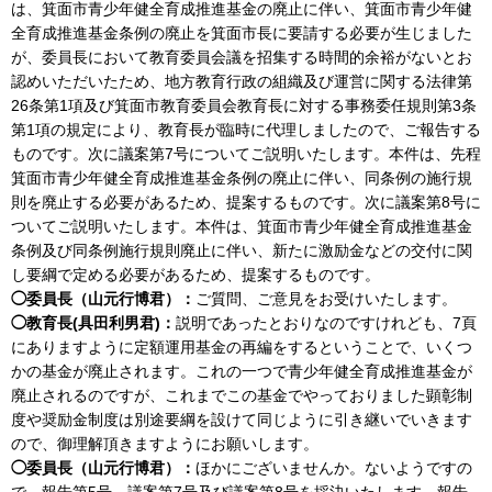
は、箕面市青少年健全育成推進基金の廃止に伴い、箕面市青少年健
全育成推進基金条例の廃止を箕面市長に要請する必要が生じました
が、委員長において教育委員会議を招集する時間的余裕がないとお
認めいただいたため、地方教育行政の組織及び運営に関する法律第
26条第1項及び箕面市教育委員会教育長に対する事務委任規則第3条
第1項の規定により、教育長が臨時に代理しましたので、ご報告する
ものです。次に議案第7号についてご説明いたします。本件は、先程
箕面市青少年健全育成推進基金条例の廃止に伴い、同条例の施行規
則を廃止する必要があるため、提案するものです。次に議案第8号に
ついてご説明いたします。本件は、箕面市青少年健全育成推進基金
条例及び同条例施行規則廃止に伴い、新たに激励金などの交付に関
し要綱で定める必要があるため、提案するものです。
◯委員長（山元行博君）：
ご質問、ご意見をお受けいたします。
◯教育長(具田利男君)：
説明であったとおりなのですけれども、7頁
にありますように定額運用基金の再編をするということで、いくつ
かの基金が廃止されます。これの一つで青少年健全育成推進基金が
廃止されるのですが、これまでこの基金でやっておりました顕彰制
度や奨励金制度は別途要綱を設けて同じように引き継いでいきます
ので、御理解頂きますようにお願いします。
◯委員長（山元行博君）：
ほかにございませんか。ないようですの
で、報告第5号、議案第7号及び議案第8号を採決いたします。報告