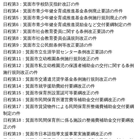
日程第3：箕面市学校防災指針改訂の件
日程第4：箕面市青少年健全育成推進基金条例廃止要請の件件
日程第5：箕面市青少年健全育成推進基金条例施行規則廃止の件
日程第6：箕面市青少年健全育成推進奨励金など交付要綱制定の件
日程第7：箕面市社会教育委員に関する条例改正要請の件
日程第8：箕面市社会教育委員会議規則改正の件
日程第9：箕面市立公民館条例等改正要請の件
日程第10：箕面市立生涯学習センター条例改正要請の件
日程第11：箕面市立幼稚園条例施行規則改正の件
日程第12：箕面市私立幼稚園児の保護者補助金の交付に関する条例
施行規則改正の件
日程第13：箕面市交通遺児奨学基金条例施行規則改正の件
日程第14：箕面市就学援助費給付要綱改正の件
日程第15：箕面市保育所設置認可等要綱改正の件
日程第16：箕面市民間保育所運営費等補助金交付要綱改正の件
日程第17：箕面市賃貸物件による民間保育所整備費補助金交付要綱
制定の件
日程第18：箕面市民間保育所に係る施設の整備費補助金交付要綱改
正の件
日程第19：箕面市日本語指導支援事業実施要綱改正の件