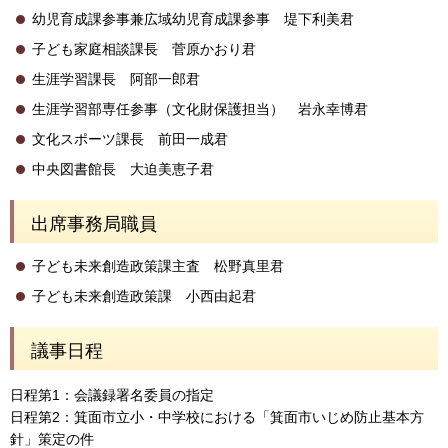
幼児育成課参事兼広域幼児育成課参事 堤下利美君
子ども家庭相談課長 菅原かおり君
生涯学習課長 阿部一郎君
生涯学習部専任参事（文化財保護担当） 岩永幸博君
文化スポーツ課長 前田一成君
中央図書館長 大迫美恵子君
出席事務局職員
子ども未来創造政策課主査 松野真里君
子ども未来創造政策課 小西由起君
議事日程
日程第1：会議録署名委員の指定
日程第2：箕面市立小・中学校における「箕面市いじめ防止基本方
針」策定の件