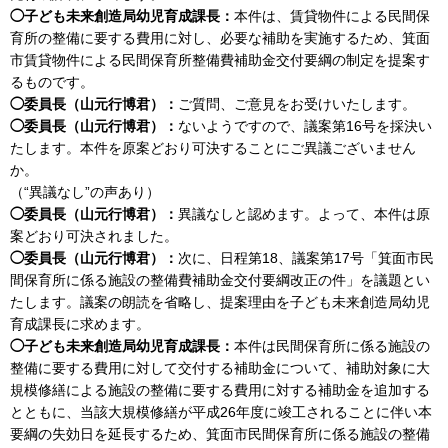
◯子ども未来創造局幼児育成課長：
本件は、賃貸物件による民間保
育所の整備に要する費用に対し、必要な補助を実施するため、箕面
市賃貸物件による民間保育所整備費補助金交付要綱の制定を提案す
るものです。
◯委員長（山元行博君）：
ご質問、ご意見をお受けいたします。
◯委員長（山元行博君）：
ないようですので、議案第16号を採決い
たします。本件を原案どおり可決することにご異議ございません
か。
（“異議なし”の声あり）
◯委員長（山元行博君）：
異議なしと認めます。よって、本件は原
案どおり可決されました。
◯委員長（山元行博君）：
次に、日程第18、議案第17号「箕面市民
間保育所に係る施設の整備費補助金交付要綱改正の件」を議題とい
たします。議案の朗読を省略し、提案理由を子ども未来創造局幼児
育成課長に求めます。
◯子ども未来創造局幼児育成課長：
本件は民間保育所に係る施設の
整備に要する費用に対して交付する補助金について、補助対象に大
規模修繕による施設の整備に要する費用に対する補助金を追加する
とともに、当該大規模修繕が平成26年度に竣工されることに伴い本
要綱の失効日を延長するため、箕面市民間保育所に係る施設の整備