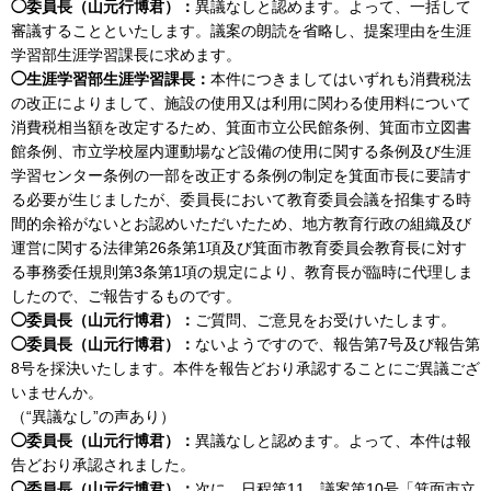
◯委員長（山元行博君）：
異議なしと認めます。よって、一括して
審議することといたします。議案の朗読を省略し、提案理由を生涯
学習部生涯学習課長に求めます。
◯生涯学習部生涯学習課長：
本件につきましてはいずれも消費税法
の改正によりまして、施設の使用又は利用に関わる使用料について
消費税相当額を改定するため、箕面市立公民館条例、箕面市立図書
館条例、市立学校屋内運動場など設備の使用に関する条例及び生涯
学習センター条例の一部を改正する条例の制定を箕面市長に要請す
る必要が生じましたが、委員長において教育委員会議を招集する時
間的余裕がないとお認めいただいたため、地方教育行政の組織及び
運営に関する法律第26条第1項及び箕面市教育委員会教育長に対す
る事務委任規則第3条第1項の規定により、教育長が臨時に代理しま
したので、ご報告するものです。
◯委員長（山元行博君）：
ご質問、ご意見をお受けいたします。
◯委員長（山元行博君）：
ないようですので、報告第7号及び報告第
8号を採決いたします。本件を報告どおり承認することにご異議ござ
いませんか。
（“異議なし”の声あり）
◯委員長（山元行博君）：
異議なしと認めます。よって、本件は報
告どおり承認されました。
◯委員長（山元行博君）：
次に、日程第11、議案第10号「箕面市立