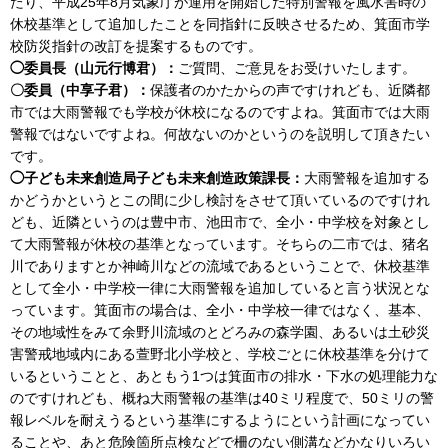
たり、平成25年8月気象庁が運用を開始した特別警報を風水害時の
休校基準として追加したことを同指針に反映させるため、箕面市学
校防災指針の改訂を提案するものです。
◯委員長（山元行博君）：
ご質問、ご意見をお受けいたします。
〇委員（中享子君）：
保護者のかたからの声ですけれども、近隣都
市では大雨警報でも学校が休校になるのですよね。箕面市では大雨
警報ではないですよね。何故ないのかというのを説明して頂きたい
です。
◯子ども未来創造局子ども未来創造政策課長：
大雨警報を追加する
かどうかというとこの間に少し検討をさせて頂いているのですけれ
ども、近隣というのは豊中市、池田市で、全小・中学校を対象とし
て大雨警報が休校の基準となっています。そちらの二市では、猪名
川でありますとか神崎川などの流域であるということで、休校基準
として全小・中学校一律に大雨警報を追加していると言う状況とな
っています。箕面市の場合は、全小・中学校一律ではなく、基本、
その地域性をみて余野川流域のとどろみの森学園、あるいは土砂災
害警戒地域内にある萱野北小学校と、学校ごとに休校基準を分けて
いるということと、あともう1つは箕面市の排水・下水の処理能力な
のですけれども、概ね大雨警報の基準は40ミリ程度で、50ミリの警
報レベルを耐えうるという基準にするようにという計画になってい
ることや、あと危険箇所点検などで柵のない側溝などかなりいろい