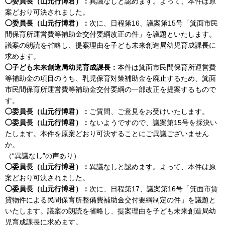
◯委員長（山元行博君）：
異議なしと認めます。よって、本件は原
案どおり可決されました。
◯委員長（山元行博君）：
次に、日程第16、議案第15号「箕面市民
間保育所運営費等補助金交付要綱改正の件」を議題といたします。
議案の朗読を省略し、提案理由を子ども未来創造局幼児育成課長に
求めます。
◯子ども未来創造局幼児育成課長：
本件は箕面市民間保育所運営費
等補助金の項目のうち、乳児保育対策補助金を廃止するため、箕面
市民間保育所運営費等補助金交付要綱の一部改正を提案するもので
す。
◯委員長（山元行博君）：
ご質問、ご意見をお受けいたします。
◯委員長（山元行博君）：
ないようですので、議案第15号を採決い
たします。本件を原案どおり可決することにご異議ございません
か。
（“異議なし”の声あり）
◯委員長（山元行博君）：
異議なしと認めます。よって、本件は原
案どおり可決されました。
◯委員長（山元行博君）：
次に、日程第17、議案第16号「箕面市賃
貸物件による民間保育所整備費補助金交付要綱制定の件」を議題と
いたします。議案の朗読を省略し、提案理由を子ども未来創造局幼
児育成課長に求めます。