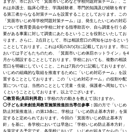
ますが、市において「箕面市いじめなど学校問題対策チーム」、こ
れは弁護士、臨床心理士、学識経験者、専門的知識及び経験を有す
る第三者からなる対策チームを設置することとしております。この
「箕面市いじめ等学校問題対策チーム」は、発生したいじめの対応
について教育委員会や学校に対する指導助言や、自ら調査を行う必
要がある事案に対して調査にあたるということを役割といたしてお
ります。さらに、2点目として、市は相談窓口の周知をはかるという
こととしております。これは4頁の3の(3)に記載しております。市に
おいては子どもたちのため、「箕面市いじめ体罰ホットライン」を4
月から開設することとしております。学校においても、複数の相談
窓口を明確にしていくこと。これは7頁のウに記載しておりますが、
いじめの組織的な取組を推進するために「いじめ対応チーム」を設
置することとしております。この「いじめ対応チーム」の役割や配
置については、当然のこととして児童・生徒、保護者へ周知してい
くということとしております。以上でございます。
◯教育長(具田利男君)：
学校の方の動きを教えて頂けますか。
◯子ども未来創造局教育施策推進担当専任参事：
国の方で「いじめ
防止対策推進法」の第13条に、学校は「いじめ防止基本方針」を策
定すると定められております。今回の「箕面市いじめ防止基本方
針」を基に、各学校においては早急に「学校いじめ防止基本方針」
を策定する予定です。各学校において、いじめが起きてからの「い