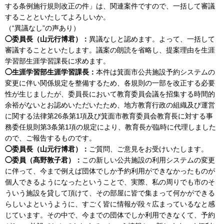
する条例施行規則改正の件」は、関連案件ですので、一括して審議
することといたしてよろしいか。
（“異議なし”の声あり）
◯委員長（山元行博君）：
異議なしと認めます。よって、一括して
審議することといたします。議案の朗読を省略し、提案理由を生涯
学習部生涯学習課長に求めます。
◯生涯学習部生涯学習課長：
本件は箕面市公共施設予約システムの
変更に伴い関係規定を整備するため、各規則の一部を改正する必要
性が生じましたが、委員長において教育委員会議を招集する時間的
余裕がないとお認めいただいたため、地方教育行政の組織及び運営
に関する法律第26条第1項及び箕面市教育委員会教育長に対する事
務委任規則第3条第1項の規定により、教育長が臨時に代理しました
ので、ご報告するものです。
◯委員長（山元行博君）：
ご質問、ご意見をお受けいたします。
◯委員（髙野敦子君）：
この新しい公共施設の利用システムの変更
に伴って、今まで例えば団体でしか予約利用ができなかったものが
個人できるようになったということで、実際、私の周りでも市のそ
ういう施設を貸して頂けて、その部屋に皆で集まって何かができる
らしいよというように、すごく皆に情報が段々広まっているなと感
じています。その中で、今までの団体でしか利用できなくて、予約