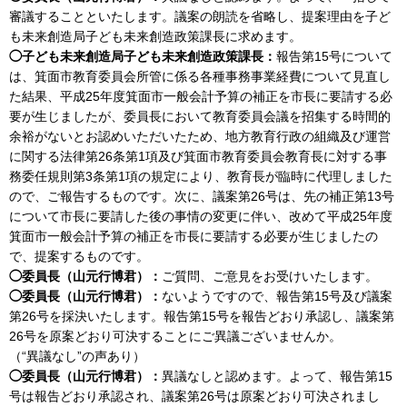
審議することといたします。議案の朗読を省略し、提案理由を子ど
も未来創造局子ども未来創造政策課長に求めます。
◯子ども未来創造局子ども未来創造政策課長：
報告第15号について
は、箕面市教育委員会所管に係る各種事務事業経費について見直し
た結果、平成25年度箕面市一般会計予算の補正を市長に要請する必
要が生じましたが、委員長において教育委員会議を招集する時間的
余裕がないとお認めいただいたため、地方教育行政の組織及び運営
に関する法律第26条第1項及び箕面市教育委員会教育長に対する事
務委任規則第3条第1項の規定により、教育長が臨時に代理しました
ので、ご報告するものです。次に、議案第26号は、先の補正第13号
について市長に要請した後の事情の変更に伴い、改めて平成25年度
箕面市一般会計予算の補正を市長に要請する必要が生じましたの
で、提案するものです。
◯委員長（山元行博君）：
ご質問、ご意見をお受けいたします。
◯委員長（山元行博君）：
ないようですので、報告第15号及び議案
第26号を採決いたします。報告第15号を報告どおり承認し、議案第
26号を原案どおり可決することにご異議ございませんか。
（“異議なし”の声あり）
◯委員長（山元行博君）：
異議なしと認めます。よって、報告第15
号は報告どおり承認され、議案第26号は原案どおり可決されまし