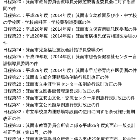
日程第20：箕面市教育委員会教職員分限懲戒審査委員会に対する諮
問の件
日程第21：平成26年度（2014年度）箕面市立幼稚園及び小・中学校
の学校医・学校歯科医・学校薬剤師委嘱の件
日程第22：平成26年度（2014年度）箕面市立保育所嘱託医委嘱の件
日程第23：平成26年度（2014年度）箕面市病後児保育相談医委嘱の
件
日程第24：箕面市児童福祉施設会計指導員委嘱の件
日程第25：平成26年度（2014年度）箕面市総合保健福祉センター言
語指導員委嘱の件
日程第26：平成26年度（2014年度）箕面市早期療育内科医委嘱の件
日程第27：箕面市立総合運動場条例施行規則改正の件
日程第28：箕面市立生涯学習センター条例施行規則改正の件
日程第29：箕面市立図書館管理運営規則改正の件
日程第30：箕面市立箕面文化・交流センター条例施行規則改正の件
日程第31：箕面市立公民館条例施行規則改正の件
日程第32：市立学校屋内運動場等設備の使用に関する条例施行規則
改正の件
日程第33：箕面市教育委員会所管に係る平成25年度箕面市一般会計
補正予算（第13号）の件
日程第34：箕面市教育委員会所管に係る平成25年度箕面市一般会計