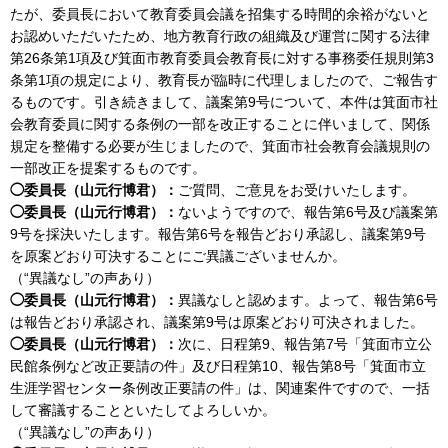
たが、委員長において教育委員会議を招集する時間的余裕がないと
お認めいただいたため、地方教育行政の組織及び運営に関する法律
第26条第1項及び箕面市教育委員会教育長に対する事務委任規則第3
条第1項の規定により、教育長が臨時に代理しましたので、ご報告す
るものです。引き続きまして、議案第9号について、本件は箕面市社
会教育委員に関する条例の一部を改正することに伴いまして、関係
規定を整備する必要が生じましたので、箕面市社会教育会議規則の
一部改正を提案するものです。
◯委員長（山元行博君）：
ご質問、ご意見をお受けいたします。
◯委員長（山元行博君）：
ないようですので、報告第6号及び議案第
9号を採決いたします。報告第6号を報告どおり承認し、議案第9号
を原案どおり可決することにご異議ございませんか。
（“異議なし”の声あり）
◯委員長（山元行博君）：
異議なしと認めます。よって、報告第6号
は報告どおり承認され、議案第9号は原案どおり可決されました。
◯委員長（山元行博君）：
次に、日程第9、報告第7号「箕面市立公
民館条例など改正要請の件」及び日程第10、報告第8号「箕面市立
生涯学習センター条例改正要請の件」は、関連案件ですので、一括
して審議することといたしてよろしいか。
（“異議なし”の声あり）