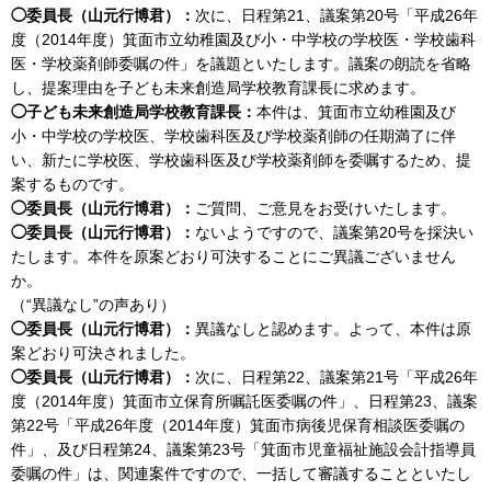
◯委員長（山元行博君）：
次に、日程第21、議案第20号「平成26年
度（2014年度）箕面市立幼稚園及び小・中学校の学校医・学校歯科
医・学校薬剤師委嘱の件」を議題といたします。議案の朗読を省略
し、提案理由を子ども未来創造局学校教育課長に求めます。
◯子ども未来創造局学校教育課長：
本件は、箕面市立幼稚園及び
小・中学校の学校医、学校歯科医及び学校薬剤師の任期満了に伴
い、新たに学校医、学校歯科医及び学校薬剤師を委嘱するため、提
案するものです。
◯委員長（山元行博君）：
ご質問、ご意見をお受けいたします。
◯委員長（山元行博君）：
ないようですので、議案第20号を採決い
たします。本件を原案どおり可決することにご異議ございません
か。
（“異議なし”の声あり）
◯委員長（山元行博君）：
異議なしと認めます。よって、本件は原
案どおり可決されました。
◯委員長（山元行博君）：
次に、日程第22、議案第21号「平成26年
度（2014年度）箕面市立保育所嘱託医委嘱の件」、日程第23、議案
第22号「平成26年度（2014年度）箕面市病後児保育相談医委嘱の
件」、及び日程第24、議案第23号「箕面市児童福祉施設会計指導員
委嘱の件」は、関連案件ですので、一括して審議することといたし