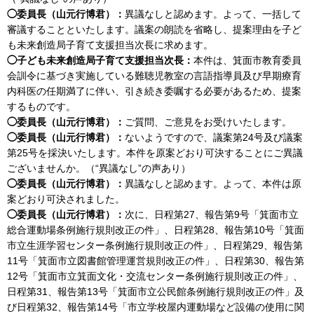
◯委員長（山元行博君）：
異議なしと認めます。よって、一括して
審議することといたします。議案の朗読を省略し、提案理由を子ど
も未来創造局子育て支援担当次長に求めます。
◯子ども未来創造局子育て支援担当次長：
本件は、箕面市教育委員
会訓令に基づき実施している難聴児教室の言語指導員及び早期療育
内科医の任期満了に伴い、引き続き委嘱する必要があるため、提案
するものです。
◯委員長（山元行博君）：
ご質問、ご意見をお受けいたします。
◯委員長（山元行博君）：
ないようですので、議案第24号及び議案
第25号を採決いたします。本件を原案どおり可決することにご異議
ございませんか。（“異議なし”の声あり）
◯委員長（山元行博君）：
異議なしと認めます。よって、本件は原
案どおり可決されました。
◯委員長（山元行博君）：
次に、日程第27、報告第9号「箕面市立
総合運動場条例施行規則改正の件」、日程第28、報告第10号「箕面
市立生涯学習センター条例施行規則改正の件」、日程第29、報告第
11号「箕面市立図書館管理運営規則改正の件」、日程第30、報告第
12号「箕面市立箕面文化・交流センター条例施行規則改正の件」、
日程第31、報告第13号「箕面市立公民館条例施行規則改正の件」及
び日程第32、報告第14号「市立学校屋内運動場など設備の使用に関