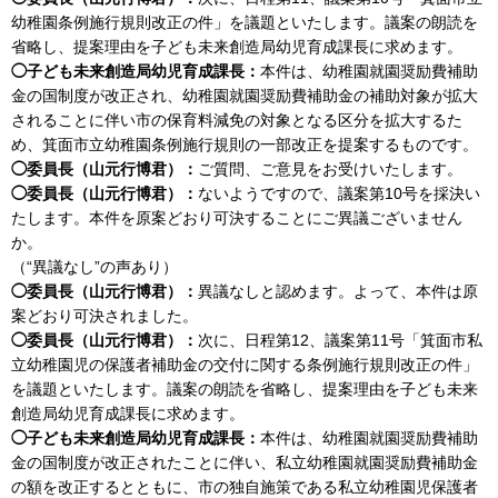
幼稚園条例施行規則改正の件」を議題といたします。議案の朗読を
省略し、提案理由を子ども未来創造局幼児育成課長に求めます。
◯子ども未来創造局幼児育成課長：
本件は、幼稚園就園奨励費補助
金の国制度が改正され、幼稚園就園奨励費補助金の補助対象が拡大
されることに伴い市の保育料減免の対象となる区分を拡大するた
め、箕面市立幼稚園条例施行規則の一部改正を提案するものです。
◯委員長（山元行博君）：
ご質問、ご意見をお受けいたします。
◯委員長（山元行博君）：
ないようですので、議案第10号を採決い
たします。本件を原案どおり可決することにご異議ございません
か。
（“異議なし”の声あり）
◯委員長（山元行博君）：
異議なしと認めます。よって、本件は原
案どおり可決されました。
◯委員長（山元行博君）：
次に、日程第12、議案第11号「箕面市私
立幼稚園児の保護者補助金の交付に関する条例施行規則改正の件」
を議題といたします。議案の朗読を省略し、提案理由を子ども未来
創造局幼児育成課長に求めます。
◯子ども未来創造局幼児育成課長：
本件は、幼稚園就園奨励費補助
金の国制度が改正されたことに伴い、私立幼稚園就園奨励費補助金
の額を改正するとともに、市の独自施策である私立幼稚園児保護者