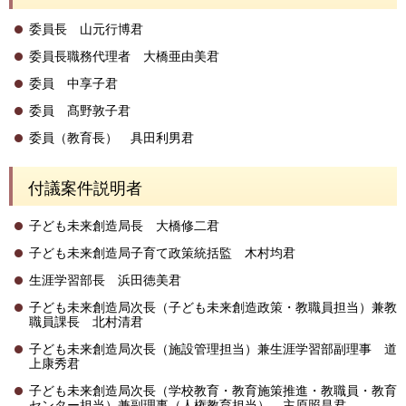
委員長 山元行博君
委員長職務代理者 大橋亜由美君
委員 中享子君
委員 髙野敦子君
委員（教育長） 具田利男君
付議案件説明者
子ども未来創造局長 大橋修二君
子ども未来創造局子育て政策統括監 木村均君
生涯学習部長 浜田徳美君
子ども未来創造局次長（子ども未来創造政策・教職員担当）兼教
職員課長 北村清君
子ども未来創造局次長（施設管理担当）兼生涯学習部副理事 道
上康秀君
子ども未来創造局次長（学校教育・教育施策推進・教職員・教育
センター担当）兼副理事（人権教育担当） 主原照昌君