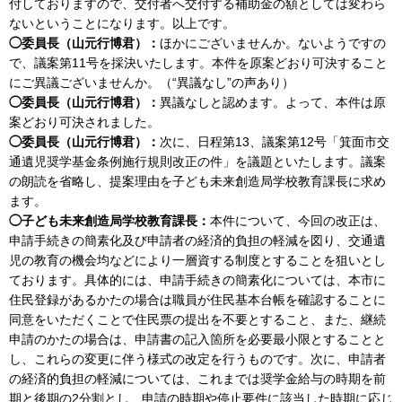
付しておりますので、交付者へ交付する補助金の額としては変わら
ないということになります。以上です。
◯委員長（山元行博君）：
ほかにございませんか。ないようですの
で、議案第11号を採決いたします。本件を原案どおり可決すること
にご異議ございませんか。（“異議なし”の声あり）
◯委員長（山元行博君）：
異議なしと認めます。よって、本件は原
案どおり可決されました。
◯委員長（山元行博君）：
次に、日程第13、議案第12号「箕面市交
通遺児奨学基金条例施行規則改正の件」を議題といたします。議案
の朗読を省略し、提案理由を子ども未来創造局学校教育課長に求め
ます。
◯子ども未来創造局学校教育課長：
本件について、今回の改正は、
申請手続きの簡素化及び申請者の経済的負担の軽減を図り、交通遺
児の教育の機会均などにより一層資する制度とすることを狙いとし
ております。具体的には、申請手続きの簡素化については、本市に
住民登録があるかたの場合は職員が住民基本台帳を確認することに
同意をいただくことで住民票の提出を不要とすること、また、継続
申請のかたの場合は、申請書の記入箇所を必要最小限とすることと
し、これらの変更に伴う様式の改定を行うものです。次に、申請者
の経済的負担の軽減については、これまでは奨学金給与の時期を前
期と後期の2分割とし、申請の時期や停止要件に該当した時期に応じ