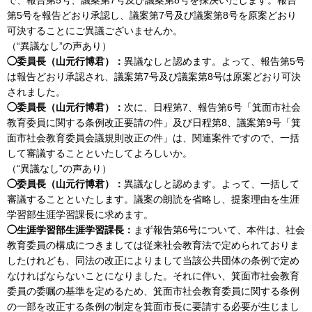
第5号を報告どおり承認し、議案第7号及び議案第8号を原案どおり
可決することにご異議ございませんか。
（“異議なし”の声あり）
◯委員長（山元行博君）：
異議なしと認めます。よって、報告第5号
は報告どおり承認され、議案第7号及び議案第8号は原案どおり可決
されました。
◯委員長（山元行博君）：
次に、日程第7、報告第6号「箕面市社会
教育委員に関する条例改正要請の件」及び日程第8、議案第9号「箕
面市社会教育委員会議規則改正の件」は、関連案件ですので、一括
して審議することといたしてよろしいか。
（“異議なし”の声あり）
◯委員長（山元行博君）：
異議なしと認めます。よって、一括して
審議することといたします。議案の朗読を省略し、提案理由を生涯
学習部生涯学習課長に求めます。
◯生涯学習部生涯学習課長：
まず報告第6号について、本件は、社会
教育委員の構成につきましては従来社会教育法で定められておりま
したけれども、同法の改正によりまして当該公共団体の条例で定め
なければならないことになりました。それに伴い、箕面市社会教育
委員の委嘱の基準を定めるため、箕面市社会教育委員に関する条例
の一部を改正する条例の制定を箕面市長に要請する必要が生じまし