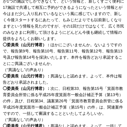
が1つの施設でしかできなくて、という情報と、新しくすごく便利に
17施設で共通して相互に予約ができるようになったという情報とが
今はまだ少し入り乱れているなという風に感じていますので、新し
く今後スタートするにあたって、もみじだよりでも以前新しくなり
ますという情報を見たのですが、その1回だけではなくて、広く市民
のみなさまに利用して頂けるようにどんどん今後も継続して情報の
提供をよろしくお願いします。
◯委員長（山元行博君）：
ほかにございませんか。ないようですの
で、報告第9号、報告第10号、報告第11号、報告第12号、報告第13
号及び報告第14号を採決いたします。本件を報告どおり承認するこ
とにご異議ございませんか。
（“異議なし”の声あり）
◯委員長（山元行博君）：
異議なしと認めます。よって、本件は報
告どおり承認されました。
◯委員長（山元行博君）：
次に、日程第33、報告第15号「箕面市教
育委員会所管に係る平成25年度箕面市一般会計補正予算（第13号）
の件」及び、日程第34、議案第26号「箕面市教育委員会所管に係る
平成25年度箕面市一般会計補正予算（第15号）の件」は、関連案件
ですので、一括して審議することといたしてよろしいか。
（“異議なし”の声あり）
◯委員長（山元行博君）：
異議なしと認めます。よって、一括して