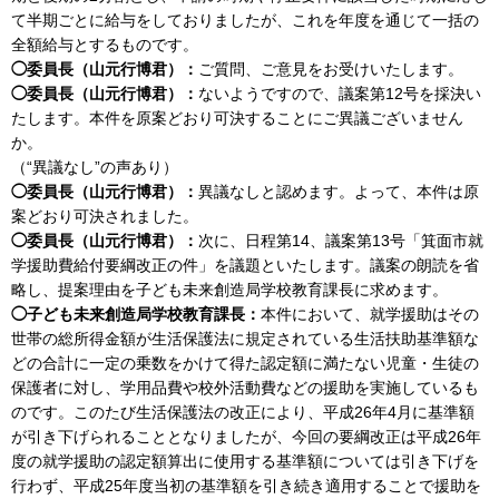
て半期ごとに給与をしておりましたが、これを年度を通じて一括の
全額給与とするものです。
◯委員長（山元行博君）：
ご質問、ご意見をお受けいたします。
◯委員長（山元行博君）：
ないようですので、議案第12号を採決い
たします。本件を原案どおり可決することにご異議ございません
か。
（“異議なし”の声あり）
◯委員長（山元行博君）：
異議なしと認めます。よって、本件は原
案どおり可決されました。
◯委員長（山元行博君）：
次に、日程第14、議案第13号「箕面市就
学援助費給付要綱改正の件」を議題といたします。議案の朗読を省
略し、提案理由を子ども未来創造局学校教育課長に求めます。
◯子ども未来創造局学校教育課長：
本件において、就学援助はその
世帯の総所得金額が生活保護法に規定されている生活扶助基準額な
どの合計に一定の乗数をかけて得た認定額に満たない児童・生徒の
保護者に対し、学用品費や校外活動費などの援助を実施しているも
のです。このたび生活保護法の改正により、平成26年4月に基準額
が引き下げられることとなりましたが、今回の要綱改正は平成26年
度の就学援助の認定額算出に使用する基準額については引き下げを
行わず、平成25年度当初の基準額を引き続き適用することで援助を