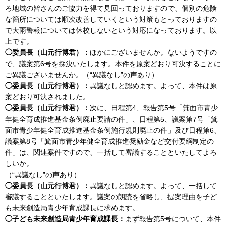
ろ地域の皆さんのご協力を得て見回っておりますので、個別の危険
な箇所については順次改善していくという対策もとっておりますの
で大雨警報については休校しないという対応になっております。以
上です。
◯委員長（山元行博君）：
ほかにございませんか。ないようですの
で、議案第6号を採決いたします。本件を原案どおり可決することに
ご異議ございませんか。（“異議なし”の声あり）
◯委員長（山元行博君）：
異議なしと認めます。よって、本件は原
案どおり可決されました。
◯委員長（山元行博君）：
次に、日程第4、報告第5号「箕面市青少
年健全育成推進基金条例廃止要請の件」、日程第5、議案第7号「箕
面市青少年健全育成推進基金条例施行規則廃止の件」及び日程第6、
議案第8号「箕面市青少年健全育成推進奨励金など交付要綱制定の
件」は、関連案件ですので、一括して審議することといたしてよろ
しいか。
（“異議なし”の声あり）
◯委員長（山元行博君）：
異議なしと認めます。よって、一括して
審議することといたします。議案の朗読を省略し、提案理由を子ど
も未来創造局青少年育成課長に求めます。
◯子ども未来創造局青少年育成課長：
まず報告第5号について、本件