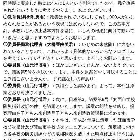
同時期に実施した時には4人に1人という割合でしたので、幾分改善
されたというように考えております。以上でございます。
◯教育長(具田利男君)：
改善はされているにしても1，900人がいじ
められたことがあるという表現には変わりないので、この基本方
針、学校いじめ防止基本方針を基に、いじめの根絶に向けて動いて
いきたいと思いますのでよろしくお願いします。
◯委員長職務代理者（大橋亜由美君）：
いじめの未然防止に力をい
れていることなので、これからより具体的ないろいろなプログラム
を考えていっていただきたいと思います。よろしくお願いします。
◯委員長（山元行博君）：
ほかにございませんか。ないようですの
で、議案第5号を採決いたします。本件を原案どおり可決することに
ご異議ございませんか。（“異議なし”の声あり）
◯委員長（山元行博君）：
異議なしと認めます。よって、本件は原
案どおり可決されました。
◯委員長（山元行博君）：
次に、日程第3、議案第6号「箕面市学校
防災指針改訂の件」を議題といたします。議案の朗読を省略し、提
案理由を子ども未来創造局子ども未来創造政策課長に求めます。
◯委員長（山元行博君）：
本件は、平成24年度に策定した箕面市学
校防災指針及び箕面市学校防災マニュアルについて、策定後におけ
る各学校の防災訓練などの取組状況を踏まえた時点修正を行うにあ