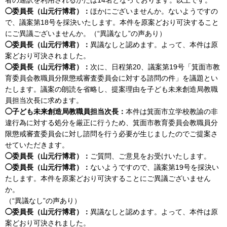
◯委員長（山元行博君）：
ほかにございませんか。ないようですの
で、議案第18号を採決いたします。本件を原案どおり可決すること
にご異議ございませんか。（“異議なし”の声あり）
◯委員長（山元行博君）：
異議なしと認めます。よって、本件は原
案どおり可決されました。
◯委員長（山元行博君）：
次に、日程第20、議案第19号「箕面市教
育委員会教職員分限懲戒審査委員会に対する諮問の件」を議題とい
たします。議案の朗読を省略し、提案理由を子ども未来創造局教職
員担当次長に求めます。
◯子ども未来創造局教職員担当次長：
本件は箕面市立学校教諭の非
違行為に対する処分を厳正に行うため、箕面市教育委員会教職員分
限懲戒審査委員会に対し諮問を行う必要が生じましたのでご提案さ
せていただきます。
◯委員長（山元行博君）：
ご質問、ご意見をお受けいたします。
◯委員長（山元行博君）：
ないようですので、議案第19号を採決い
たします。本件を原案どおり可決することにご異議ございません
か。
（“異議なし”の声あり）
◯委員長（山元行博君）：
異議なしと認めます。よって、本件は原
案どおり可決されました。