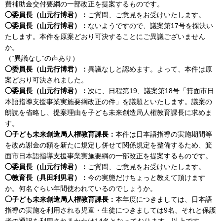
費補助金交付要綱の一部改正を提案するものです。
◯委員長（山元行博君）：
ご質問、ご意見をお受けいたします。
◯委員長（山元行博君）：
ないようですので、議案第17号を採決い
たします。本件を原案どおり可決することにご異議ございません
か。
（“異議なし”の声あり）
◯委員長（山元行博君）：
異議なしと認めます。よって、本件は原
案どおり可決されました。
◯委員長（山元行博君）：
次に、日程第19、議案第18号「箕面市日
本語指導支援事業実施要綱改正の件」を議題といたします。議案の
朗読を省略し、提案理由を子ども未来創造局人権教育課長に求めま
す。
◯子ども未来創造局人権教育課長：
本件は日本語指導の実施期間等
を改め謝金の額を新たに規定し併せて関係規定を整備するため、箕
面市日本語指導支援事業実施要綱の一部改正を提案するものです。
◯委員長（山元行博君）：
ご質問、ご意見をお受けいたします。
◯教育長（具田利男君）：
今の実態だけちょっと教えて頂けます
か。何名ぐらい年間使われているのでしょうか。
◯子ども未来創造局人権教育課長：
本年度につきましては、日本語
指導の実施を利用される児童・生徒につきましては9名、それと保護
者の通訳を利用されるかたは14名となっております。以上です。