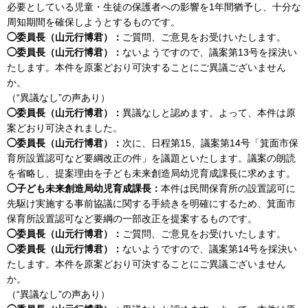
必要としている児童・生徒の保護者への影響を1年間猶予し、十分な
周知期間を確保しようとするものです。
◯委員長（山元行博君）：
ご質問、ご意見をお受けいたします。
◯委員長（山元行博君）：
ないようですので、議案第13号を採決い
たします。本件を原案どおり可決することにご異議ございません
か。
（“異議なし”の声あり）
◯委員長（山元行博君）：
異議なしと認めます。よって、本件は原
案どおり可決されました。
◯委員長（山元行博君）：
次に、日程第15、議案第14号「箕面市保
育所設置認可など要綱改正の件」を議題といたします。議案の朗読
を省略し、提案理由を子ども未来創造局幼児育成課長に求めます。
◯子ども未来創造局幼児育成課長：
本件は民間保育所の設置認可に
先駆け実施する事前協議に関する手続きを明確にするため、箕面市
保育所設置認可など要綱の一部改正を提案するものです。
◯委員長（山元行博君）：
ご質問、ご意見をお受けいたします。
◯委員長（山元行博君）：
ないようですので、議案第14号を採決い
たします。本件を原案どおり可決することにご異議ございません
か。
（“異議なし”の声あり）