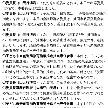
◯委員長（山元行博君）：
ただ今の報告のとおり、本日の出席委員
は6名で、本委員会は成立しました。
◯委員長（山元行博君）：
それでは、日程第1、「会議録署名委員の
指定」を行います。本日の会議録署名委員は、箕面市教育委員会会
議規則第4条第2項の規定に基づき、委員長において中委員を指定し
ます。
◯委員長（山元行博君）：
次に、日程第2、議案第5号「箕面市立
小・中学校における「箕面市いじめ防止基本方針」策定の件」を議
題といたします。議案の朗読を省略し、提案理由を子ども未来創造
局教育施策推進担当専任参事に求めます。
◯子ども未来創造局教育施策推進担当専任参事：
本件は、「いじめ
防止対策推進法」（平成25年法律第71号）第12条の規定及び国のい
じめ防止等のための基本的な方針に基づき、いじめの防止等のため
の対策を総合的かつ効果的に推進するための基本方針となる「箕面
市いじめ防止基本方針」を策定するため、提案するものです。
◯委員長（山元行博君）：
ご質問、ご意見をお受けいたします。
◯委員長職務代理者（大橋亜由美君）：
これまで委員会の中でいじ
め防止の基本方針について何度か議論を重ねたと思うのですけれど
も、それがどのような形で反映されたのでしょうか。
◯子ども未来創造局教育施策推進担当専任参事：
まず1点目でござい