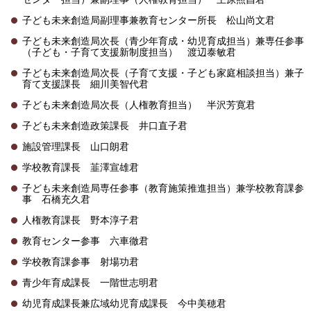
子ども未来創造局副理事兼教育センター所長 松山尚文君
子ども未来創造局次長（青少年育成・幼児育成担当）兼専任参事
（子ども・子育て支援新制度担当） 渡辺泰敏君
子ども未来創造局次長（子育て支援・子ども家庭相談担当）兼子
育て支援課長 細川美智代君
子ども未来創造局次長（人権教育担当） 半沢芳寛君
子ども未来創造政策課長 井口直子君
施設管理課長 山口朗君
学校教育課長 韮澤宣雄君
子ども未来創造局専任参事（教育施策推進担当）兼学校教育課参
事 石橋充久君
人権教育課長 野本淳子君
教育センター参事 六車徹君
学校教育課参事 射場功君
青少年育成課長 一階世志明君
幼児育成課長兼広域幼児育成課長 今中美穂君