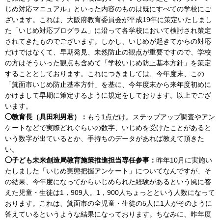
じめ対応マニュアル」といった内容のものは既にすべての学校にご
ざいます。これは、大阪府教育委員会が平成19年に策定いたしまし
た「いじめ対応プログラム」に沿って各学校において検討され策定
されてきたものでございます。しかし、いじめが起きてからの対応
だけではなくて、早期発見、未然防止の観点が重要ですので、学校
の方はそういった観点も含めて「学校いじめ防止基本方針」を策定
することとしております。これにつきましては、今年度末、この
「箕面市いじめ防止基本方針」を基に、今年度末から来年度初めに
かけまして早期に策定するように規定をしております。以上でござ
います。
◯教育長（具田利男君）：
もう1点だけ。ステップアップ調査やアン
ケートなどで実際どれぐらいの数字、いじめを受けたことがあると
いう数字が出ているとか、手持ちのデータがあれば教えて頂きた
い。
◯子ども未来創造局教育施策推進担当専任参事：
昨年10月に実施い
たしました「いじめ実態把握アンケート」についてなんですが、そ
の結果、今年度になってからいじめられた経験があるという風に答
えた児童・生徒は1，909人。1，900人ちょっとという人数になって
おります。これは、箕面市の全児童・生徒の5人に1人がそのように
答えているというような結果になっております。ちなみに、昨年度