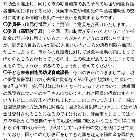
補助金を廃止し、同じく市の独自施策である子育て応援幼稚園保護
者補助金に移行するため、箕面市私立幼稚園児の保護者補助金の交
付に関する条例施行規則の一部改正を提案するものです。
◯委員長（山元行博君）：
ご質問、ご意見をお受けいたします。
◯委員（髙野敦子君）：
今回、国の制度が変わったということで補
助金の額が少し増えているところがあるというのは感じられます
が、園児2人目あるいは園児3人目というところの所得制限を撤廃し
たことによって、市からの保護者に対して減免や援助の額によって
ほかのところとかわっているのは、この改正があることによって増
えるのでしょうか、減るのでしょうか、教えてください。
◯子ども未来創造局幼児育成課長：
今回の改正につきましては、現
に保育所保育料の方が所得に関係なく第1子が全額負担して頂いて、
第2子は半額、第3子以降は無料となっていることについて、幼稚園
の保護者についてのお子さんについてもこれと同様の措置にすると
いうもとにこの改正が行われました。このことにつきまして、国の
就園奨励費の方は所得に関係なく園児2人目以降につきましては補助
金は交付されることになるのですけれども、箕面市としましては平
成23年度から市独自の子育て応援幼稚園制度ということで所得に関
わらず年間15万6千円、月額にして1万3千円の交付を既にさせて頂
いており、国がこのたび改正をしてきた額を超える補助金を既に交