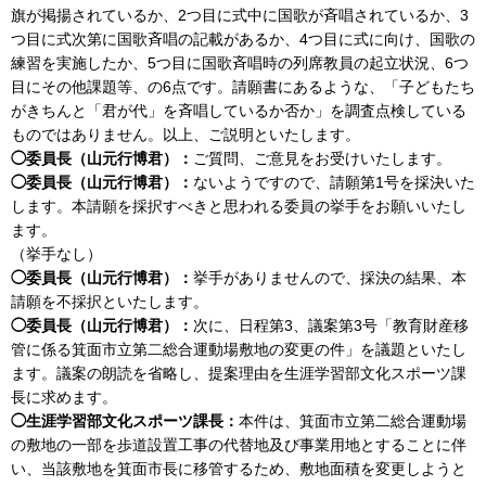
旗が掲揚されているか、2つ目に式中に国歌が斉唱されているか、3
つ目に式次第に国歌斉唱の記載があるか、4つ目に式に向け、国歌の
練習を実施したか、5つ目に国歌斉唱時の列席教員の起立状況、6つ
目にその他課題等、の6点です。請願書にあるような、「子どもたち
がきちんと「君が代」を斉唱しているか否か」を調査点検している
ものではありません。以上、ご説明といたします。
◯委員長（山元行博君）：
ご質問、ご意見をお受けいたします。
◯委員長（山元行博君）：
ないようですので、請願第1号を採決いた
します。本請願を採択すべきと思われる委員の挙手をお願いいたし
ます。
（挙手なし）
◯委員長（山元行博君）：
挙手がありませんので、採決の結果、本
請願を不採択といたします。
◯委員長（山元行博君）：
次に、日程第3、議案第3号「教育財産移
管に係る箕面市立第二総合運動場敷地の変更の件」を議題といたし
ます。議案の朗読を省略し、提案理由を生涯学習部文化スポーツ課
長に求めます。
◯生涯学習部文化スポーツ課長：
本件は、箕面市立第二総合運動場
の敷地の一部を歩道設置工事の代替地及び事業用地とすることに伴
い、当該敷地を箕面市長に移管するため、敷地面積を変更しようと