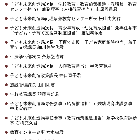
子ども未来創造局次長（学校教育・教育施策推進・教職員・教育
センター担当） 兼副理事（人権教育担当） 主原照昌君
子ども未来創造局副理事兼教育センター所長 松山尚文君
子ども未来創造局次長（青少年育成・幼児育成担当）兼専任参事
（子ども・子育て支援新制度担当） 渡辺泰敏君
子ども未来創造局次長（子育て支援・子ども家庭相談担当）兼子
育て支援課長 細川美智代君
生涯学習部次長 斉藤堅造君
子ども未来創造局次長（人権教育担当） 半沢芳寛君
子ども未来創造政策課長 井口直子君
施設管理課長 山口朗君
学校教育課長 韮澤宣雄君
子ども未来創造局専任参事（給食推進担当）兼幼児育成課参事
中出宣義君
子ども未来創造局専任参事（教育施策推進担当）兼学校教育課参
事 石橋充久君
教育センター参事 六車徹君