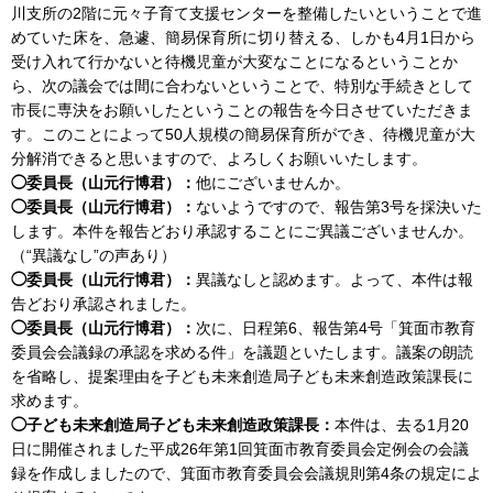
川支所の2階に元々子育て支援センターを整備したいということで進
めていた床を、急遽、簡易保育所に切り替える、しかも4月1日から
受け入れて行かないと待機児童が大変なことになるということか
ら、次の議会では間に合わないということで、特別な手続きとして
市長に専決をお願いしたということの報告を今日させていただきま
す。このことによって50人規模の簡易保育所ができ、待機児童が大
分解消できると思いますので、よろしくお願いいたします。
◯委員長（山元行博君）：
他にございませんか。
◯委員長（山元行博君）：
ないようですので、報告第3号を採決いた
します。本件を報告どおり承認することにご異議ございませんか。
（“異議なし”の声あり）
◯委員長（山元行博君）：
異議なしと認めます。よって、本件は報
告どおり承認されました。
◯委員長（山元行博君）：
次に、日程第6、報告第4号「箕面市教育
委員会会議録の承認を求める件」を議題といたします。議案の朗読
を省略し、提案理由を子ども未来創造局子ども未来創造政策課長に
求めます。
◯子ども未来創造局子ども未来創造政策課長：
本件は、去る1月20
日に開催されました平成26年第1回箕面市教育委員会定例会の会議
録を作成しましたので、箕面市教育委員会会議規則第4条の規定によ