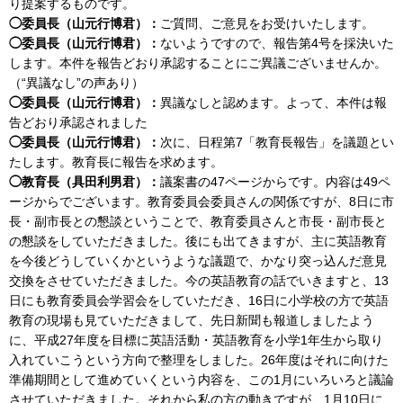
り提案するものです。
◯委員長（山元行博君）：
ご質問、ご意見をお受けいたします。
◯委員長（山元行博君）：
ないようですので、報告第4号を採決いた
します。本件を報告どおり承認することにご異議ございませんか。
（“異議なし”の声あり）
◯委員長（山元行博君）：
異議なしと認めます。よって、本件は報
告どおり承認されました
◯委員長（山元行博君）：
次に、日程第7「教育長報告」を議題とい
たします。教育長に報告を求めます。
◯教育長（具田利男君）：
議案書の47ページからです。内容は49ペ
ージからでございます。教育委員会委員さんの関係ですが、8日に市
長・副市長との懇談ということで、教育委員さんと市長・副市長と
の懇談をしていただきました。後にも出てきますが、主に英語教育
を今後どうしていくかというような議題で、かなり突っ込んだ意見
交換をさせていただきました。今の英語教育の話でいきますと、13
日にも教育委員会学習会をしていただき、16日に小学校の方で英語
教育の現場も見ていただきまして、先日新聞も報道しましたよう
に、平成27年度を目標に英語活動・英語教育を小学1年生から取り
入れていこうという方向で整理をしました。26年度はそれに向けた
準備期間として進めていくという内容を、この1月にいろいろと議論
させていただきました。それから私の方の動きですが、1月10日に