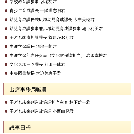
学校教育課参事 射場功君
青少年育成課長 一階世志明君
幼児育成課長兼広域幼児育成課長 今中美穂君
幼児育成課参事兼広域幼児育成課参事 堤下利美君
子ども家庭相談課長 菅原かおり君
生涯学習課長 阿部一郎君
生涯学習部専任参事（文化財保護担当） 岩永幸博君
文化スポーツ課長 前田一成君
中央図書館長 大迫美恵子君
出席事務局職員
子ども未来創造政策課担当主査 林下雄一君
子ども未来創造政策課 小西由起君
議事日程