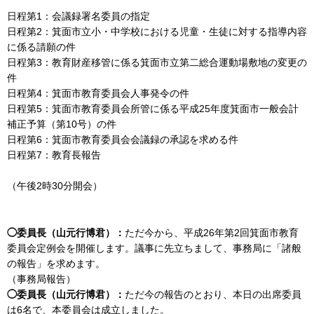
日程第1：会議録署名委員の指定
日程第2：箕面市立小・中学校における児童・生徒に対する指導内容
に係る請願の件
日程第3：教育財産移管に係る箕面市立第二総合運動場敷地の変更の
件
日程第4：箕面市教育委員会人事発令の件
日程第5：箕面市教育委員会所管に係る平成25年度箕面市一般会計
補正予算（第10号）の件
日程第6：箕面市教育委員会会議録の承認を求める件
日程第7：教育長報告
（午後2時30分開会）
◯委員長（山元行博君）：
ただ今から、平成26年第2回箕面市教育
委員会定例会を開催します。議事に先立ちまして、事務局に「諸般
の報告」を求めます。
（事務局報告）
◯委員長（山元行博君）：
ただ今の報告のとおり、本日の出席委員
は6名で、本委員会は成立しました。