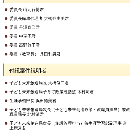
委員長 山元行博君
委員長職務代理者 大橋亜由美君
委員 丹澤直己君
委員 中享子君
委員 髙野敦子君
委員（教育長） 具田利男君
付議案件説明者
子ども未来創造局長 大橋修二君
子ども未来創造局子育て政策統括監 木村均君
生涯学習部長 浜田徳美君
子ども未来創造局次長（子ども未来創造政策・教職員担当）兼教
職員課長 北村清君
子ども未来創造局次長（施設管理担当）兼生涯学習部副理事 道
上康秀君