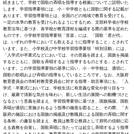
続きまして、学校で国歌の斉唱を指導する根拠についてご説明いた
します。学習指導要領には、小・中学校ともに国歌に関する記載が
あります。学習指導要領とは、全国のどの地域で教育を受けても、
一定の水準の教育を受けられるようにするため、文部科学省が学校
教育法等に基づき、各学校が教育課程を編成する際の基準を定めた
ものです。小学校学習指導要領「音楽」には、「国歌「君が代」
は、いずれの学年においても歌えるように指導すること」とされて
います。また、小学校及び中学校学習指導要領「特別活動」には、
「入学式や卒業式などにおいては、その意義を踏まえ、国旗を掲揚
するとともに、国歌を斉唱するよう指導するものとする」とされて
います。この学習指導要領の基準に沿い、小・中学校は、適切に、
国歌の歌唱および斉唱の指導をしているところです。なお、大阪府
教育委員会の市町村教育委員会に対する指導・助言事項にも、「入
学式・卒業式においては、学校生活に有意義な変化や折り目をつ
け、厳粛で清新な気分を味わい、新しい生活の展開への動機づけと
なるという意義を踏まえ、学習指導要領に基づき、国旗掲揚、国歌
斉唱が適切に実施されるよう指導の徹底を図ること。その際、「大
阪府の施設における国旗の掲揚及び教職員による国歌の斉唱に関す
る条例」の趣旨を踏まえ、教員は教育公務員として府民の信頼に応
える責務を自覚し、国歌斉唱に当たっては起立し斉唱するよう指導
すること」とあります。教育委員会は、これらの学習指導要領及び