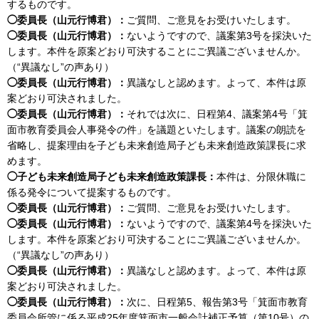
するものです。
◯委員長（山元行博君）：
ご質問、ご意見をお受けいたします。
◯委員長（山元行博君）：
ないようですので、議案第3号を採決いた
します。本件を原案どおり可決することにご異議ございませんか。
（“異議なし”の声あり）
◯委員長（山元行博君）：
異議なしと認めます。よって、本件は原
案どおり可決されました。
◯委員長（山元行博君）：
それでは次に、日程第4、議案第4号「箕
面市教育委員会人事発令の件」を議題といたします。議案の朗読を
省略し、提案理由を子ども未来創造局子ども未来創造政策課長に求
めます。
◯子ども未来創造局子ども未来創造政策課長：
本件は、分限休職に
係る発令について提案するものです。
◯委員長（山元行博君）：
ご質問、ご意見をお受けいたします。
◯委員長（山元行博君）：
ないようですので、議案第4号を採決いた
します。本件を原案どおり可決することにご異議ございませんか。
（“異議なし”の声あり）
◯委員長（山元行博君）：
異議なしと認めます。よって、本件は原
案どおり可決されました。
◯委員長（山元行博君）：
次に、日程第5、報告第3号「箕面市教育
委員会所管に係る平成25年度箕面市一般会計補正予算（第10号）の