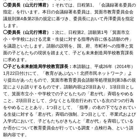
◯委員長（山元行博君）：
それでは、日程第1、「会議録署名委員の
指定」を行います。本日の会議録署名委員は、箕面市教育委員会会
議規則第4条第2項の規定に基づき、委員長において丹澤委員を指定
します。
◯委員長（山元行博君）：
次に、日程第2、請願第1号「箕面市立
小・中学校における児童・生徒に対する指導内容に係る請願の件」
を議題といたします。請願の説明を、国、府、市町村への指導と箕
面の子どもたちの現状を踏まえて、子ども未来創造局学校教育課長
に求めます。
◯子ども未来創造局学校教育課長：
本請願は、平成26年（2014年）
1月22日付けにて、「教育があぶない！北摂市民ネットワーク」よ
り提出があったもので、箕面市教育委員会請願等処理規則第3条の規
定によりお諮りするものです。請願内容は2項目あり、1項目目とし
て、箕面市立小・中学校での子どもたちの「君が代」斉唱をやめる
こと。2項目目として、少なくとも現在行われている次の2つの行為
をやめることとあり、1つ目として、「指導」の名の下でなされてい
る生徒に対する「君が代」斉唱の強制、2つ目として、卒業式および
入学式において、子どもたちがきちんと「君が代」を斉唱している
か否かについて教育委員会が行っている調査・点検行為、という請
願内容です。