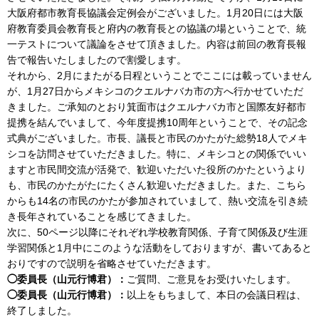
大阪府都市教育長協議会定例会がございました。1月20日には大阪
府教育委員会教育長と府内の教育長との協議の場ということで、統
一テストについて議論をさせて頂きました。内容は前回の教育長報
告で報告いたしましたので割愛します。
それから、2月にまたがる日程ということでここには載っていません
が、1月27日からメキシコのクエルナバカ市の方へ行かせていただ
きました。ご承知のとおり箕面市はクエルナバカ市と国際友好都市
提携を結んでいまして、今年度提携10周年ということで、その記念
式典がございました。市長、議長と市民のかたがた総勢18人でメキ
シコを訪問させていただきました。特に、メキシコとの関係でいい
ますと市民間交流が活発で、歓迎いただいた役所のかたというより
も、市民のかたがたにたくさん歓迎いただきました。また、こちら
からも14名の市民のかたが参加されていまして、熱い交流を引き続
き長年されていることを感じてきました。
次に、50ページ以降にそれぞれ学校教育関係、子育て関係及び生涯
学習関係と1月中にこのような活動をしておりますが、書いてあると
おりですので説明を省略させていただきます。
◯委員長（山元行博君）：
ご質問、ご意見をお受けいたします。
◯委員長（山元行博君）：
以上をもちまして、本日の会議日程は、
終了しました。