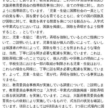
大阪府教育委員会の指導助言事項に則り、全ての学校に対し、次の
ように指導助言しています。「児童・生徒に国際社会の一員として
の自覚を養い、国を愛する心を育てるとともに、全ての国の国旗及
び国歌に対して、敬意を表する態度を身につける観点から、入学式
や卒業式などにおいては、国旗を掲揚し、国歌を斉唱するよう指導
すること。」としています。
次に、児童・生徒に「君が代」斉唱を強制しているとのご指摘につ
いて、ご説明いたします。児童生徒が個人の思いによって、ないし
は保護者の申出によって、国歌を歌うことを拒まれるような場合
は、当然、丁寧に話を聞き必要な配慮を実施しています。これは、
国歌斉唱に限ったことではなく、個人の思いや宗教上の理由によっ
て、学校生活における一部の取組が制限される児童・生徒はおり、
これらの場合も同様に、丁寧に話を聞き必要な配慮を実施していま
す。よって、児童・生徒に「君が代」斉唱を強制している事実はあ
りません。
次に、教育委員会事務局が実施している調査について、ご説明しま
す。教育委員会事務局では「入学式・卒業式の国旗掲揚・国歌斉唱
に係る状況調査」を実施しています。これは、大阪府教育委員会教
育長からの依頼により実施しているもので、式当日の状況を確認し
ています。項目としましては6項目ありまして、1つ目に式場内に国