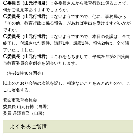
◯委員長（山元行博君）：
各委員さんから教育行政に係ることで、
何かご意見等ありますでしょうか。
◯委員長（山元行博君）：
ないようですので、他に、事務局から
「その他、教育行政に係る報告」があれば申出を受けますがいかが
ですか。
◯委員長（山元行博君）：
ないようですので、本日の会議は、全て
終了し、付議された案件、請願1件、議案2件、報告2件は、全て議
了いたしました。
◯委員長（山元行博君）：
これをもちまして、平成26年第2回箕面
市教育委員会定例会を閉会いたします。
（午後2時48分閉会）
以上のとおり会議の次第を記し、相違ないことをみとめたので、こ
こに署名する。
箕面市教育委員会
委員長 山元行博（自署）
委員 丹澤直己（自署）
よくあるご質問