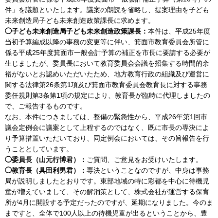
件」を議題といたします。議案の朗読を省略し、提案理由を子ども
未来創造局子ども未来創造政策課長に求めます。
◯子ども未来創造局子ども未来創造政策課長：
本件は、平成25年度
当初予算編成以降の事務の変更等に伴い、箕面市教育委員会所管に
係る平成25年度箕面市一般会計予算の補正を市長に要請する必要が
生じましたが、委員長において教育委員会会議を招集する時間的余
裕がないとお認めいただいたため、地方教育行政の組織及び運営に
関する法律第26条第1項及び箕面市教育委員会教育長に対する事務
委任規則第3条第1項の規定により、教育長が臨時に代理しましたの
で、ご報告するものです。
なお、本件につきましては、整備の緊急性から、平成26年第1回市
議会定例会に議案として上程するのではなく、既に市長の専決によ
り予算措置いただいており、同定例会においては、その旨報告を行
うこととしています。
◯委員長（山元行博君）：
ご質問、ご意見をお受けいたします。
◯教育長（具田利男君）：
専決ということなのですが、中身は事務
局が説明しましたとおりです。東部地域の特に彩都を中心に待機児
童が増えていまして、その解消策として、株式会社が運営する保育
所が4月に開設する予定だったのですが、延期になりました。今のま
まですと、全体で100人以上の待機児童が出るということから、豊