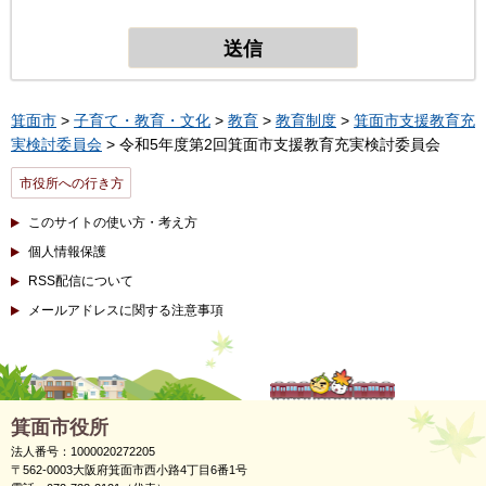
箕面市
>
子育て・教育・文化
>
教育
>
教育制度
>
箕面市支援教育充
実検討委員会
> 令和5年度第2回箕面市支援教育充実検討委員会
市役所への行き方
このサイトの使い方・考え方
個人情報保護
RSS配信について
メールアドレスに関する注意事項
箕面市役所
法人番号：1000020272205
〒562-0003大阪府箕面市西小路4丁目6番1号