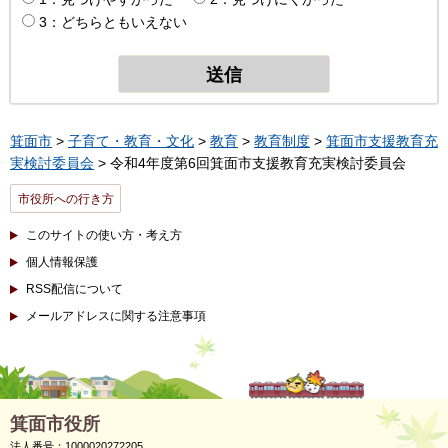
3：どちらともいえない
箕面市
>
子育て・教育・文化
>
教育
>
教育制度
>
箕面市支援教育充
実検討委員会
> 令和4年度第6回箕面市支援教育充実検討委員会
市役所への行き方
このサイトの使い方・考え方
個人情報保護
RSS配信について
メールアドレスに関する注意事項
箕面市役所
法人番号：1000020272205