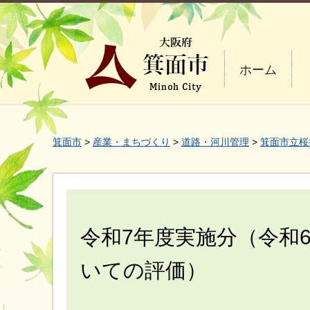
ホーム
箕面市
>
産業・まちづくり
>
道路・河川管理
>
箕面市立桜
令和7年度実施分（令和
いての評価）