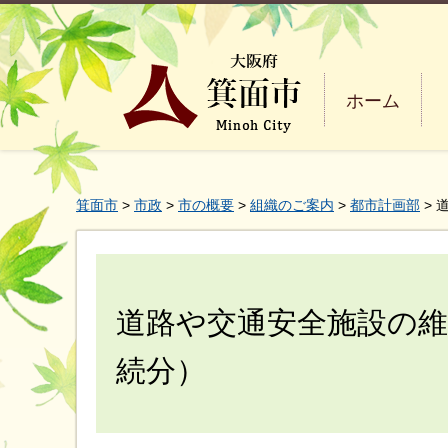
ホーム
箕面市
>
市政
>
市の概要
>
組織のご案内
>
都市計画部
> 
道路や交通安全施設の維
続分）