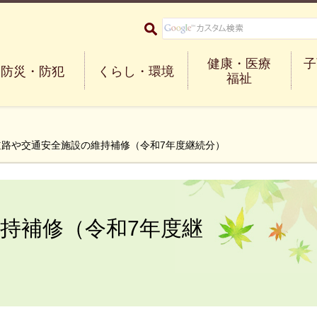
大阪府箕面市 Minoh City
健康・医療
子
防災・防犯
くらし・環境
福祉
道路や交通安全施設の維持補修（令和7年度継続分）
持補修（令和7年度継