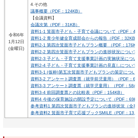
4.その他
議事概要（PDF：124KB）
【会議資料】
会議次第（PDF：31KB）
資料1-1 箕面市子ども・子育て会議について（PDF：46
令和6年
資料1-2 青少年健全育成部会からの報告（PDF：32KB
1月12日
資料2-1 第四次箕面市子どもプラン概要 （PDF：176K
(金曜日)
資料2-2 第四次箕面市子どもプランの進捗状況について（
資料2-3 子ども・子育て支援事業計画の実施状況について
資料2-4 子ども・子育て支援事業計画の見直しについて（
資料3-1 (仮称)第五次箕面市子どもプランの策定について
資料3-2 アンケート調査票（就学前児童用）（PDF：69
資料3-3 アンケート調査票（就学児童用）（PDF：584
資料3-4 前回調査票との比較表（PDF：154KB）
資料4 今後の保育施設の開設予定について（PDF：69K
参考資料1 第四次箕面市子どもプランの進捗状況（全事業
参考資料2 箕面市子育て応援ブックSMILE（PDF：13,3