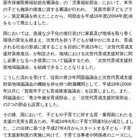
面市保健医療福祉総合審議会」の「児童福祉部会」において、本市
の子ども施策の推進に資する審議が行われ、「箕面市新子どもプラ
ン」策定審議を終えたことから、同部会を平成16年度(2004年度)末
をもって廃止しました。
国においては、急速な少子化の進行並びに家庭及び地域を取り巻く
環境の変化を踏まえ、次世代を担う子どもが健やかに生まれ、育成
される社会の形成に資することを目的に平成15年に「次世代育成支
援対策推進法」が制定され、地域における次世代育成支援対策に関
し必要となるべき措置について協議するため、「次世代育成支援対
策地域協議会」を組織できることとなりました。
こうした流れを受けて、従前の青少年問題協議会と次世代育成支援
対策地域協議会の機能を併せ持つ附属機関として、平成18年(2006
年)1月に「箕面市子ども育成推進協議会」を設置しました。また、
同協議会に「青少年健全育成部会」と「次世代育成支援対策部会」
の2つの部会も設置しました。
その後、国において、子どもや子育てに対する質・量両面にわたる
支援の充実を図るため、平成24年8月に子育て関連3法が成立しまし
た。この法律に基づき平成27年4月からスタートする子ども・子育
て支援新制度の実施に向けて、子育て当事者や関係者のニーズにし