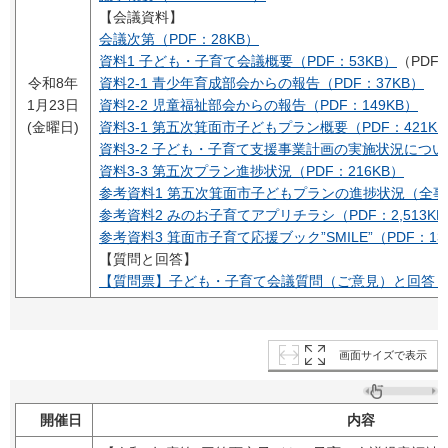
【会議資料】
会議次第（PDF：28KB）
資料1 子ども・子育て会議概要（PDF：53KB）
（PDF
令和8年
資料2-1 青少年育成部会からの報告（PDF：37KB）
1月23日
資料2-2 児童福祉部会からの報告（PDF：149KB）
(金曜日)
資料3-1 第五次箕面市子どもプラン概要（PDF：421K
資料3-2 子ども・子育て支援事業計画の実施状況について
資料3-3 第五次プラン進捗状況（PDF：216KB）
参考資料1 第五次箕面市子どもプランの進捗状況（全事業
参考資料2 みのお子育てアプリチラシ（PDF：2,513KB
参考資料3 箕面市子育て応援ブック”SMILE”（PDF：13,
【質問と回答】
【質問票】子ども・子育て会議質問（ご意見）と回答（PD
画面サイズで表示
開催日
内容