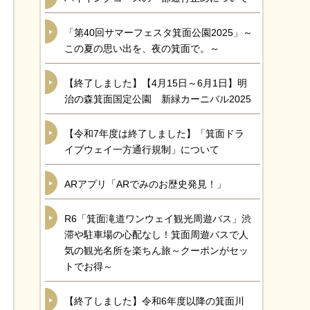
「第40回サマーフェスタ箕面公園2025」～
この夏の思い出を、夜の箕面で。～
【終了しました】【4月15日～6月1日】明
治の森箕面国定公園 新緑カーニバル2025
【令和7年度は終了しました】「箕面ドラ
イブウェイ一方通行規制」について
ARアプリ「ARでみのお歴史発見！」
R6「箕面滝道ワンウェイ観光周遊バス」渋
滞や駐車場の心配なし！箕面周遊バスで人
気の観光名所を楽ちん旅～クーポンがセッ
トでお得～
【終了しました】令和6年度以降の箕面川