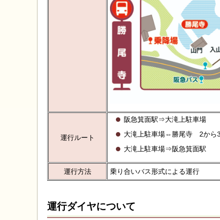
阪急箕面駅⇒大滝上駐車場
大滝上駐車場⇔勝尾寺 2から
運行ルート
大滝上駐車場⇒阪急箕面駅
運行方法
乗り合いバス形式による運行
運行ダイヤについて