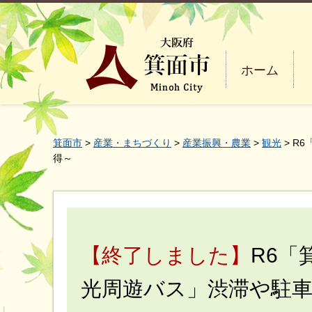
ホーム
箕面市
>
産業・まちづくり
>
産業振興・農業
>
観光
> R
得～
【終了しました】
R6「
光周遊バス」渋滞や駐