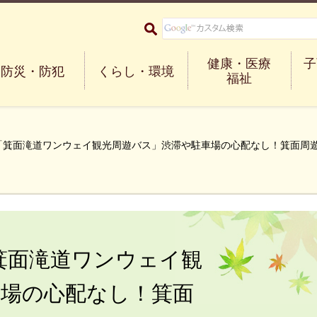
大阪府箕面市 Minoh City
健康・医療
子
防災・防犯
くらし・環境
福祉
6「箕面滝道ワンウェイ観光周遊バス」渋滞や駐車場の心配なし！箕面周
箕面滝道ワンウェイ観
車場の心配なし！箕面