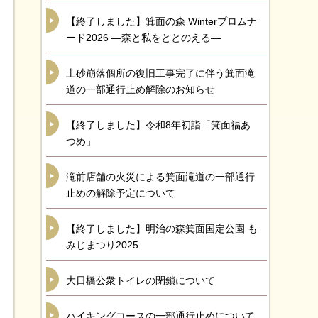
【終了しました】箕面の森 Winterプロムナ
ード2026 ―森と私をととのえる―
土砂崩落個所の復旧工事完了に伴う箕面滝
道の一部通行止め解除のお知らせ
【終了しました】令和8年初詣「箕面福あ
つめ」
滝前店舗の火災による箕面滝道の一部通行
止めの解除予定について
【終了しました】明治の森箕面国定公園 も
みじまつり2025
大日橋公衆トイレの閉鎖について
ハイキングコースの一部通行止めについて