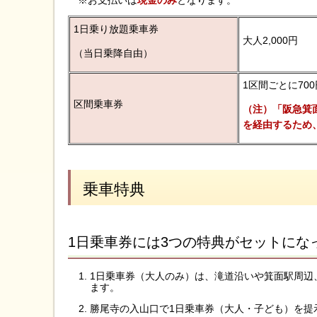
※お支払いは
現金のみ
となります。
1日乗り放題乗車券
大人2,000円 
（当日乗降自由）
1区間ごとに70
区間乗車券
（注）「阪急箕
を経由するため、
乗車特典
1日乗車券には3つの特典がセットにな
1日乗車券（大人のみ）は、滝道沿いや箕面駅周辺
ます。
勝尾寺の入山口で1日乗車券（大人・子ども）を提