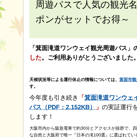
周遊バスで人気の観光
ポンがセットでお得～
「箕面滝道ワンウェイ観光周遊バス」
した
。
ご利用ありがとうございました
天候状況等による運行休止の情報については、
箕面市観
す。
今年度も引き続き
「
箕面滝道ワンウェ
バス（PDF：2,152KB）
」
の実証運行
します！
大阪市内から阪急電車で約30分とアクセスが抜群で、
な自然と大阪府で唯一『日本の滝100選』に選ばれてい