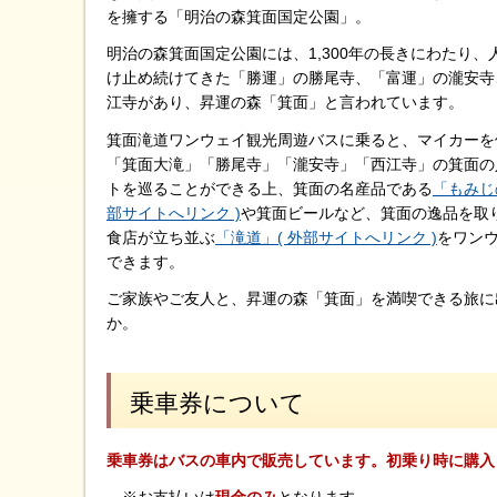
を擁する「明治の森箕面国定公園」。
明治の森箕面国定公園には、1,300年の長きにわたり、
け止め続けてきた「勝運」の勝尾寺、「富運」の瀧安寺
江寺があり、昇運の森「箕面」と言われています。
箕面滝道ワンウェイ観光周遊バスに乗ると、マイカーを
「箕面大滝」「勝尾寺」「瀧安寺」「西江寺」の箕面の
トを巡ることができる上、箕面の名産品である
「もみじ
部サイトへリンク )
や箕面ビールなど、箕面の逸品を取
食店が立ち並ぶ
「滝道」( 外部サイトへリンク )
をワン
できます。
ご家族やご友人と、昇運の森「箕面」を満喫できる旅に
か。
乗車券について
乗車券はバスの車内で販売しています。初乗り時に購入