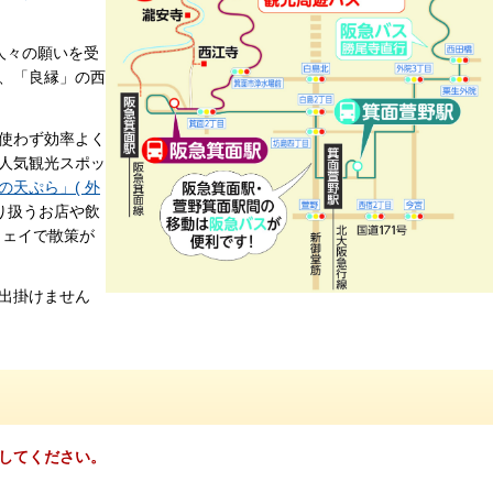
人々の願いを受
、「良縁」の西
使わず効率よく
人気観光スポッ
の天ぷら」( 外
り扱うお店や飲
ウェイで散策が
出掛けません
してください。