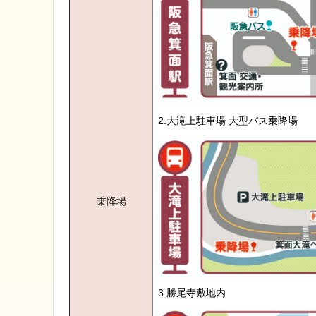
2.大滝上駐車場 大型バス乗降場
乗降場
3.勝尾寺敷地内