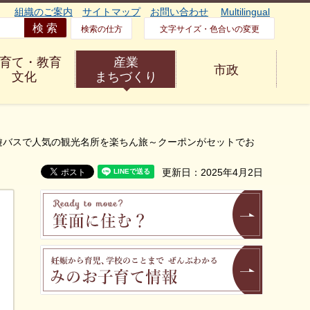
組織のご案内
サイトマップ
お問い合わせ
Multilingual
検索の仕方
文字サイズ・色合いの変更
育て・教育
産業
市政
文化
まちづくり
遊バスで人気の観光名所を楽ちん旅～クーポンがセットでお
更新日：2025年4月2日