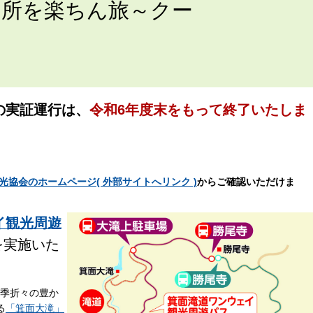
名所を楽ちん旅～クー
の実証運行は、
令和6年度末をもって終了いたしま
。
光協会のホームページ( 外部サイトへリンク )
からご確認いただけま
イ観光周遊
を実施いた
四季折々の豊か
る
「箕面大滝」