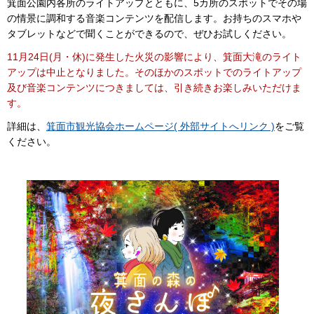
箕面公園内各所のライトアップとともに、5カ所のスポットでその場
の情景に調和する音楽コンテンツを配信します。お持ちのスマホや
タブレットなどで聞くことができるので、ぜひお試しください。
11月24日(月・休)に発生した火災の影響により、箕面大滝のライト
アップは中止となりました。そのほかのスポットでのライトアップ
及び音楽コンテンツにつきましては、引き続きお楽しみいただけま
す。
詳細は、
箕面市観光協会ホームページ( 外部サイトへリンク )
をご覧
ください。