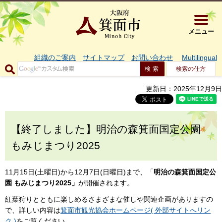
大阪府箕面市 
メニュー
組織のご案内
サイトマップ
お問い合わせ
Multilingual
検索の仕方
更新日：2025年12月9日
【終了しました】明治の森箕面国定公園
もみじまつり2025
11月15日(土曜日)から12月7日(日曜日)まで、「
明治の森箕面国定公
園 もみじまつり2025」
が開催されます。
紅葉狩りとともに楽しめるさまざまな催しや関連企画がありますの
で、詳しい内容は
箕面市観光協会ホームページ( 外部サイトへリン
ク )
をご覧ください。