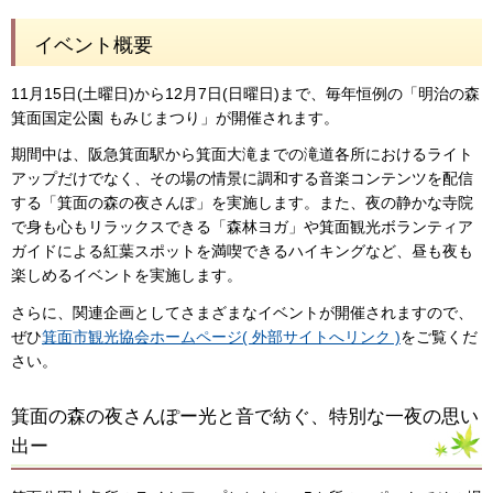
イベント概要
11月15日(土曜日)から12月7日(日曜日)まで、毎年恒例の「明治の森
箕面国定公園 もみじまつり」が開催されます。
期間中は、阪急箕面駅から箕面大滝までの滝道各所におけるライト
アップだけでなく、その場の情景に調和する音楽コンテンツを配信
する「箕面の森の夜さんぽ」を実施します。また、夜の静かな寺院
で身も心もリラックスできる「森林ヨガ」や箕面観光ボランティア
ガイドによる紅葉スポットを満喫できるハイキングなど、昼も夜も
楽しめるイベントを実施します。
さらに、関連企画としてさまざまなイベントが開催されますので、
ぜひ
箕面市観光協会ホームページ( 外部サイトへリンク )
をご覧くだ
さい。
箕面の森の夜さんぽー光と音で紡ぐ、特別な一夜の思い
出ー