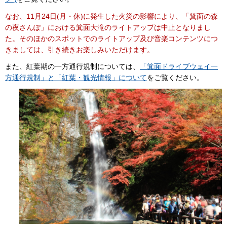
なお、11月24日(月・休)に発生した火災の影響により、「箕面の森
の夜さんぽ」における箕面大滝のライトアップは中止となりまし
た。そのほかのスポットでのライトアップ及び音楽コンテンツにつ
きましては、引き続きお楽しみいただけます。
また、紅葉期の一方通行規制については、
「箕面ドライブウェイ一
方通行規制」と「紅葉・観光情報」について
をご覧ください。