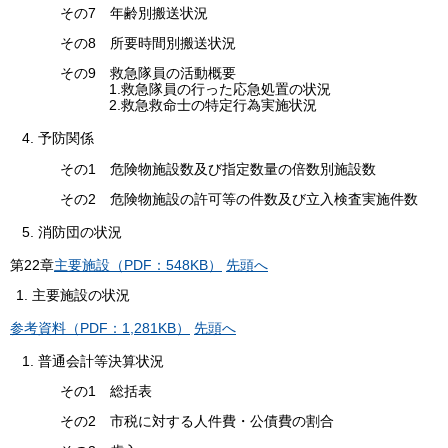
その7 年齢別搬送状況
その8 所要時間別搬送状況
その9 救急隊員の活動概要
1.救急隊員の行った応急処置の状況
2.救急救命士の特定行為実施状況
4. 予防関係
その1 危険物施設数及び指定数量の倍数別施設数
その2 危険物施設の許可等の件数及び立入検査実施件数
5. 消防団の状況
第
22
章
主要施設（PDF：548KB）
先頭へ
主要施設の状況
参考資料（PDF：1,281KB）
先頭へ
1. 普通会計等決算状況
その1 総括表
その2 市税に対する人件費・公債費の割合