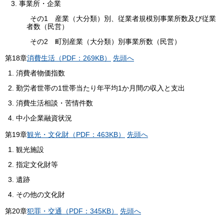
3. 事業所・企業
その1 産業（大分類）別、従業者規模別事業所数及び従業
者数（民営）
その2 町別産業（大分類）別事業所数（民営）
第
18
章
消費生活（PDF：269KB）
先頭へ
消費者物価指数
勤労者世帯の1世帯当たり年平均1か月間の収入と支出
消費生活相談・苦情件数
中小企業融資状況
第
19
章
観光・文化財（PDF：463KB）
先頭へ
観光施設
指定文化財等
遺跡
その他の文化財
第
20
章
犯罪・交通（PDF：345KB）
先頭へ