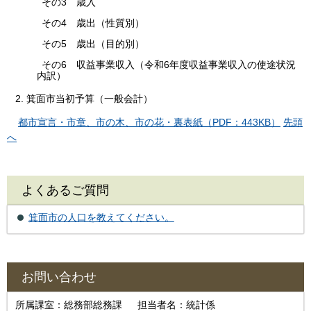
その3 歳入
その4 歳出（性質別）
その5 歳出（目的別）
その6 収益事業収入（令和6年度収益事業収入の使途状況
内訳）
2. 箕面市当初予算（一般会計）
都市宣言・市章、市の木、市の花・裏表紙（PDF：443KB）
先頭
へ
よくあるご質問
箕面市の人口を教えてください。
お問い合わせ
所属課室：総務部総務課 担当者名：統計係