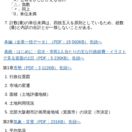
「△」負数
「〃」同上
「0」単位未満
計数(量)の単位未満は、四捨五入を原則としているため、総数
(量)と内訳の合計とが一致しないことがある。
本編（全章一括データ）（PDF：19,560KB）
先頭へ
表紙・はじめに・目次・市民1人当たりの主な行政経費・イラスト
で見る箕面の1日（PDF：5,230KB）
先頭へ
第
1
章
市勢（PDF：3,112KB）
先頭へ
行政位置図
市域の変遷
面積（土地評価地積）
土地利用現況
北部大阪都市計画用途地域（箕面市）の決定（市決定）
第
2
章
気象・災害（PDF：231KB）
先頭へ
平均気温