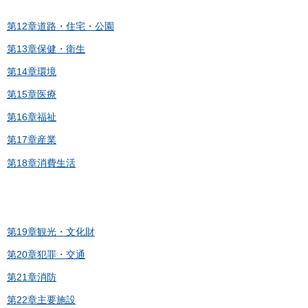
第12章道路・住宅・公園
第13章保健・衛生
第14章環境
第15章医療
第16章福祉
第17章産業
第18章消費生活
第19章観光・文化財
第20章犯罪・交通
第21章消防
第22章主要施設