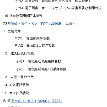
その2 図書資料・録音図書の貸出状況（個人貸出）
その3 電子図書、オーディオブックの蔵書数及び利用状況
15.社会教育関係団体状況
第
8
章
運輸・通信・ガス（PDF：329KB）
先頭へ
阪急電車
その1 箕面線乗降客数
その2 箕面線1日乗降客数
2．北大阪急行電鉄
その1 南北線延伸線乗降客数
その2 南北線延伸線1日乗降客数
3．自動車登録台数
4. 加入電話数等
5. ガス普及状況
第
9
章
上水道（PDF：1,732KB）
先頭へ