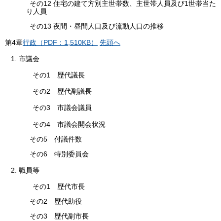
その12 住宅の建て方別主世帯数、主世帯人員及び1世帯当た
り人員
その13 夜間・昼間人口及び流動人口の推移
第
4章
行政（PDF：1,510KB）
先頭へ
1. 市議会
その1 歴代議長
その2 歴代副議長
その3 市議会議員
その4 市議会開会状況
その5 付議件数
その6 特別委員会
2. 職員等
その1 歴代市長
その2 歴代助役
その3 歴代副市長