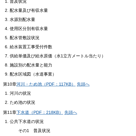
普及状況
配水量及び有収水量
水源別配水量
使用区分別有収水量
配水管敷設状況
給水装置工事受付件数
供給単価及び給水原価（水1立方メートル当たり）
施設別の配水量と能力
配水区域図（水道事業）
第
10
章
河川・ため池（PDF：117KB）
先頭へ
河川の状況
ため池の状況
第
11
章
下水道（PDF：218KB）
先頭へ
公共下水道の状況
その1 普及状況