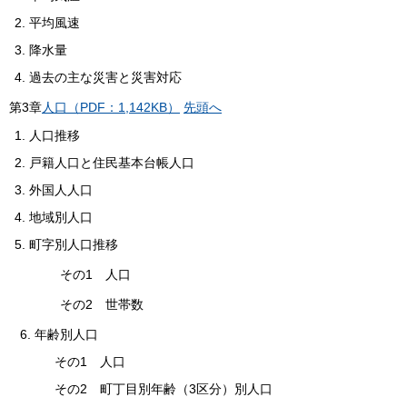
平均風速
降水量
過去の主な災害と災害対応
第
3
章
人口（PDF：1,142KB）
先頭へ
人口推移
戸籍人口と住民基本台帳人口
外国人人口
地域別人口
町字別人口推移
その1 人口
その2 世帯数
6. 年齢別人口
その1 人口
その2 町丁目別年齢（3区分）別人口