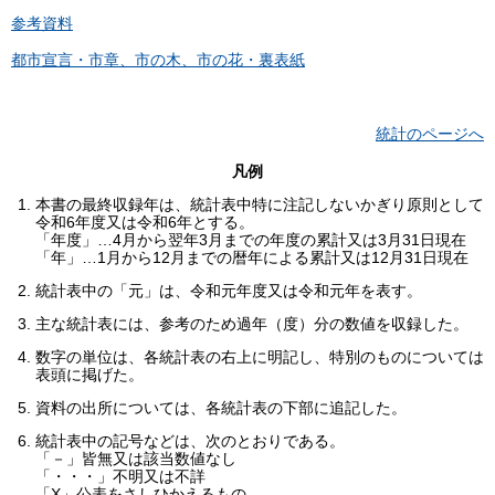
参考資料
都市宣言・市章、市の木、市の花・裏表紙
統計のページへ
凡例
本書の最終収録年は、統計表中特に注記しないかぎり原則として
令和6年度又は令和6年とする。
「年度」…4月から翌年3月までの年度の累計又は3月31日現在
「年」…1月から12月までの暦年による累計又は12月31日現在
統計表中の「元」は、令和元年度又は令和元年を表す。
主な統計表には、参考のため過年（度）分の数値を収録した。
数字の単位は、各統計表の右上に明記し、特別のものについては
表頭に掲げた。
資料の出所については、各統計表の下部に追記した。
統計表中の記号などは、次のとおりである。
「－」皆無又は該当数値なし
「・・・」不明又は不詳
「Χ」公表をさしひかえるもの