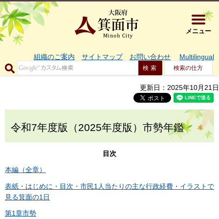
大阪府箕面市 
メニュー
組織のご案内
サイトマップ
お問い合わせ
Multilingual
検索の仕方
更新日：2025年10月21日
令和7年度版（2025年度版）市勢年鑑
目次
本編（全章）
表紙・はじめに・目次・市民1人当たりの主な行政経費・イラストで
見る箕面の1日
第1章市勢