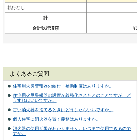
執行なし
計
合計執行済額
¥3
よくあるご質問
住宅用火災警報器の給付・補助制度はありますか。
住宅用火災警報器の設置が義務化されたとのことですが、ど
うすればいいですか。
古い消火器を捨てるときはどうしたらいいですか。
個人住宅に消火器を置く義務はありますか。
消火器の使用期限がわかりません。いつまで使用できるので
すか。