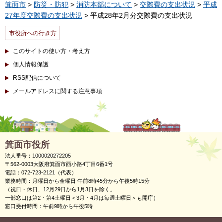
箕面市
>
防災・防犯
>
消防本部について
>
交際費の支出状況
>
平成
27年度交際費の支出状況
> 平成28年2月分交際費の支出状況
市役所への行き方
このサイトの使い方・考え方
個人情報保護
RSS配信について
メールアドレスに関する注意事項
箕面市役所
法人番号：1000020272205
〒562-0003大阪府箕面市西小路4丁目6番1号
電話：072-723-2121（代表）
業務時間：月曜日から金曜日 午前8時45分から午後5時15分
（祝日・休日、12月29日から1月3日を除く。
一部窓口は第2・第4土曜日＜3月・4月は毎週土曜日＞も開庁）
窓口受付時間：午前9時から午後5時