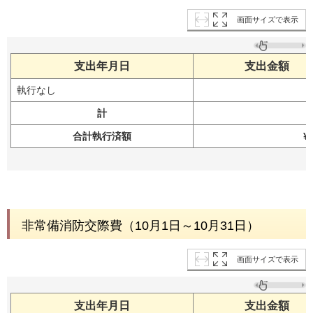
画面サイズで表示
支出年月日
支出金額
執行なし
計
合計執行済額
¥
非常備消防交際費（10月1日～10月31日）
画面サイズで表示
支出年月日
支出金額