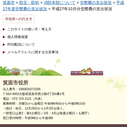
箕面市
>
防災・防犯
>
消防本部について
>
交際費の支出状況
>
平成
27年度交際費の支出状況
> 平成27年10月分交際費の支出状況
市役所への行き方
このサイトの使い方・考え方
個人情報保護
RSS配信について
メールアドレスに関する注意事項
箕面市役所
法人番号：1000020272205
〒562-0003大阪府箕面市西小路4丁目6番1号
電話：072-723-2121（代表）
業務時間：月曜日から金曜日 午前8時45分から午後5時15分
（祝日・休日、12月29日から1月3日を除く。
一部窓口は第2・第4土曜日＜3月・4月は毎週土曜日＞も開庁）
窓口受付時間：午前9時から午後5時