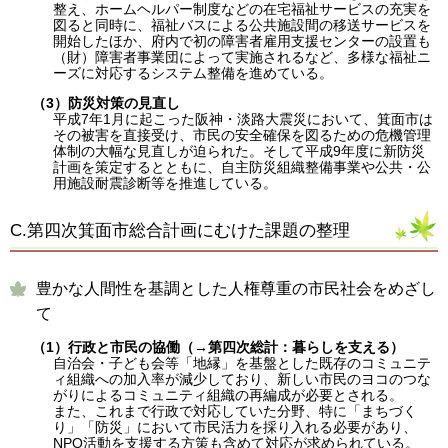
整え、ホームヘルパー制度などの在宅福祉サービスの充実を
図ると同時に、福祉バスによる公共施設間の移送サービスを
開始したほか、府内で初の障害者雇用支援センターの設置も
（財）障害者事業団によって実施されるなど、多様な福祉ニ
ーズに対応するシステム整備を進めている。
（3）防災対策の見直し
平成7年1月に起こった阪神・淡路大震災において、箕面市は
その被害を直接受け、市民の安全確保を図るための危機管理
体制の大幅な見直しが迫られた。そして平成9年度に新防災
計画を策定するとともに、自主防災組織整備事業や公共・公
用施設耐震診断等を推進している。
C.第四次箕面市総合計画にむけた課題の整理
豊かな人間性を基調とした人権尊重の市民社会をめざし
て
（1）行政と市民の協働（→第四次総計：暮らしを支える）
自治会・子ども会等「地縁」を基盤とした既存のコミュニテ
ィ組織への加入率が減少しており、新しい市民のヨコのつな
がりによるコミュニティ組織の再編成が必要とされる。
また、これまで行政で対応していた分野、特に「まちづく
り」「防災」において市民活力を採り入れる必要があり、
NPO活動を支援する方策も含めて対応が求められている。