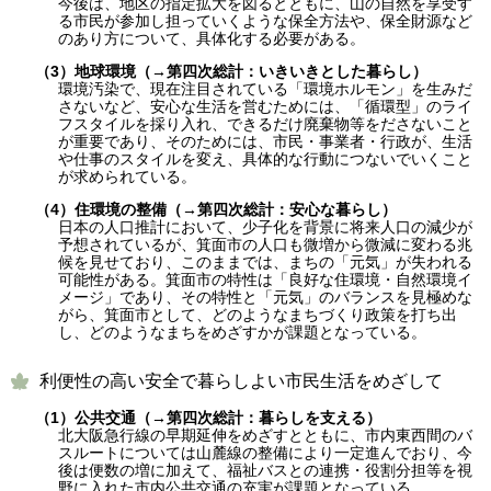
今後は、地区の指定拡大を図るとともに、山の自然を享受す
る市民が参加し担っていくような保全方法や、保全財源など
のあり方について、具体化する必要がある。
（3）地球環境（→第四次総計：いきいきとした暮らし）
環境汚染で、現在注目されている「環境ホルモン」を生みだ
さないなど、安心な生活を営むためには、「循環型」のライ
フスタイルを採り入れ、できるだけ廃棄物等をださないこと
が重要であり、そのためには、市民・事業者・行政が、生活
や仕事のスタイルを変え、具体的な行動につないでいくこと
が求められている。
（4）住環境の整備（→第四次総計：安心な暮らし）
日本の人口推計において、少子化を背景に将来人口の減少が
予想されているが、箕面市の人口も微増から微減に変わる兆
候を見せており、このままでは、まちの「元気」が失われる
可能性がある。箕面市の特性は「良好な住環境・自然環境イ
メージ」であり、その特性と「元気」のバランスを見極めな
がら、箕面市として、どのようなまちづくり政策を打ち出
し、どのようなまちをめざすかが課題となっている。
利便性の高い安全で暮らしよい市民生活をめざして
（1）公共交通（→第四次総計：暮らしを支える）
北大阪急行線の早期延伸をめざすとともに、市内東西間のバ
スルートについては山麓線の整備により一定進んでおり、今
後は便数の増に加えて、福祉バスとの連携・役割分担等を視
野に入れた市内公共交通の充実が課題となっている。