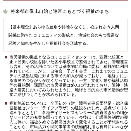
将来都市像 1.自治と連帯にもとづく福祉のまち
【基本理念】あらゆる差別や排除をなくし、心ふれあう人間
関係に満ちたコミュニティの形成と、地域社会のもつ豊富な
経験と知恵を生かした福祉社会を形成する。
市民活動の拠点となるコミュニティセンターは、萱野北校区と
止々呂美小校区を除いた各小学校区で整備されてきた。管理運営
も含め、その活用については基本的に市民に委ね、積極的に利用
されている。しかし、自治会・子ども会等、これまでのコミュニ
ティの基盤組織に対する市民の加入が減っており、「地縁」によ
る市民のつながりが弱くなっている。一方、文化活動や福祉活動
等の目的別・課題別の市民活動は盛んに行われており、阪神・淡
路大震災においてみられたように、地縁と目的別の市民活動が密
接に結びつくことが求められている。
福祉施策については、全国初の（財）障害者事業団発足・総合保
健福祉センター（ライフプラザ）の建設をはじめ、拠点づくりを
進めるとともに、各種デイサービスセンターの設置等きめの細か
なサービスの充実を図ってきている。今後は、介護保険制度の導
入に伴い、福祉をめぐる状況は大きく変化することが予想される
ことから、市民活力や民間事業者の積極的利用も視野にいれなが