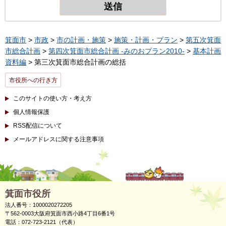
箕面市
>
市政
>
市の計画・施策
>
施策・計画・プラン
>
第五次箕面
市総合計画
>
第四次箕面市総合計画 -みのおプラン2010-
>
基本計画
資料編
> 第三次箕面市総合計画の総括
市役所への行き方
このサイトの使い方・考え方
個人情報保護
RSS配信について
メールアドレスに関する注意事項
箕面市役所
法人番号：1000020272205
〒562-0003大阪府箕面市西小路4丁目6番1号
電話：072-723-2121（代表）