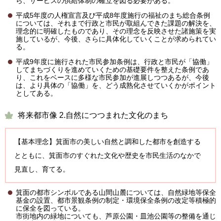
ら、サービスの供給体制の確立を図る必要がある。
平成5年度の人権宣言及び平成8年度施行の福祉のまち総合条例
については、それまで行政と市民が取組んできた課題の解決を、
理念的に明確したものであり、その理念を反映させた諸施策を実
施しているが、今後、さらに具体化していくことが求められてい
る。
平成9年度に施行された市民参加条例は、行政と市民が「協働」
してまちづくりを進めていくための基礎要件を整えた条例であ
り、これをベースに多様な市民参加が進展しつつあるが、今後
は、より具体の「協働」を、どう成熟化させていくかがポイント
としてある。
将来都市像 2.自然につつまれた文化のまち
【基本理念】箕面市の美しい自然と調和した都市を創造する
とともに、箕面市のすぐれた文化や歴史を市民生活のなかで
見直し、育てる。
箕面の都市シンボルである山間山麓については、自然緑地等保全
基金の設置、都市景観条例の制定・環境保全条例の改定等積極的
に保全を図っている。
市街地内の緑地についても、芦原公園・皿池公園等の整備を通じ