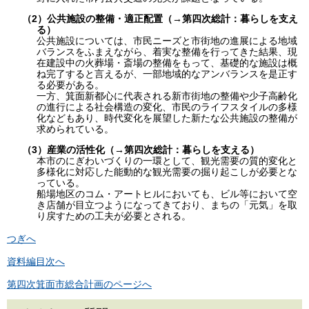
（2）公共施設の整備・適正配置（→第四次総計：暮らしを支え
る）
公共施設については、市民ニーズと市街地の進展による地域
バランスをふまえながら、着実な整備を行ってきた結果、現
在建設中の火葬場・斎場の整備をもって、基礎的な施設は概
ね完了すると言えるが、一部地域的なアンバランスを是正す
る必要がある。
一方、箕面新都心に代表される新市街地の整備や少子高齢化
の進行による社会構造の変化、市民のライフスタイルの多様
化などもあり、時代変化を展望した新たな公共施設の整備が
求められている。
（3）産業の活性化（→第四次総計：暮らしを支える）
本市のにぎわいづくりの一環として、観光需要の質的変化と
多様化に対応した能動的な観光需要の掘り起こしが必要とな
っている。
船場地区のコム・アートヒルにおいても、ビル等において空
き店舗が目立つようになってきており、まちの「元気」を取
り戻すための工夫が必要とされる。
つぎへ
資料編目次へ
第四次箕面市総合計画のページへ