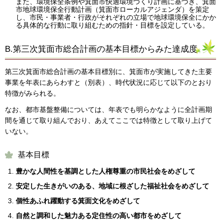
また、環境保全条例や箕面市快適環境づくり計画に基づき、箕面
市地球環境保全行動計画（箕面市ローカルアジェンダ）を策定
し、市民・事業者・行政がそれぞれの立場で地球環境保全にかか
る具体的な行動に取り組むための指針・目標を設定している。
B.第三次箕面市総合計画の基本目標からみた達成度
第三次箕面市総合計画の基本目標別に、箕面市が実施してきた主要
事業を年表にあらわすと（別表）、時代状況に応じて以下のとおり
特徴がみられる。
なお、都市基盤整備については、年表でも明らかなように全計画期
間を通じて取り組んでおり、あえてここでは特徴として取り上げて
いない。
基本目標
豊かな人間性を基調とした人権尊重の市民社会をめざして
安定した生きがいのある、地域に根ざした福祉社会をめざして
個性あふれ躍動する箕面文化をめざして
自然と調和した魅力ある定住性の高い都市をめざして