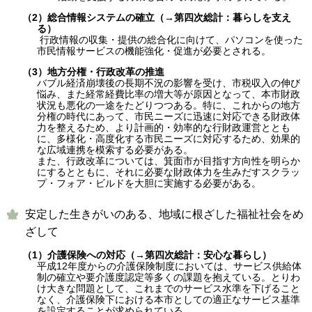
（2）総合情報システムの確立（→第四次総計：暮らしを支え
る）
行政情報の収集・提供の総合化に向けて、パソコンを使った
市民情報サービスの機能強化・促進が必要とされる。
（3）地方分権・行政改革の推進
バブル経済崩壊後の長期不況の影響を受け、市税収入の伸び
悩み、また経常経費比率の増大等が原因となって、本市財政
状況も悪化の一途をたどりつつある。特に、これからの地方
分権の時代にあって、市民ニーズに迅速に対応できる財政体
力を整えるため、より計画的・効率的な行財政運営ととも
に、多様化・高度化する市民ニーズに対応するため、効果的
な広域連携を模索する必要がある。
また、行政改革については、箕面市が目指す方向性を明らか
にするとともに、それに必要な財政体力を生みだすスクラッ
プ・フォア・ビルドを大胆に実施する必要がある。
安定した生きがいのある、地域に根ざした福祉社会をめ
ざして
（1）介護保険への対応（→第四次総計：安心な暮らし）
平成12年度からの介護保険制度においては、サービス供給体
制の確立や要介護度認定等多くの課題を抱えている。とりわ
け大きな問題として、これまでのサービス水準を下げること
なく、介護保険下における本市としての適正なサービス基準
を設定することが求められている。