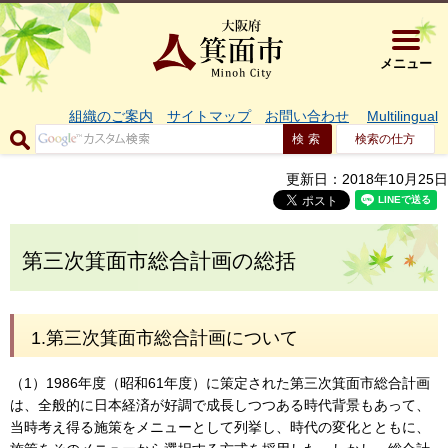
大阪府箕面市 
メニュー
組織のご案内
サイトマップ
お問い合わせ
Multilingual
検索の仕方
更新日：2018年10月25日
第三次箕面市総合計画の総括
1.第三次箕面市総合計画について
（1）1986年度（昭和61年度）に策定された第三次箕面市総合計画
は、全般的に日本経済が好調で成長しつつある時代背景もあって、
当時考え得る施策をメニューとして列挙し、時代の変化とともに、