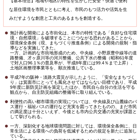
【基本理念】地域や地区の特性を生かした安全・快適で便利
な居住環境を市民とともに考え、市民のもつ活力や活気を生
みだすような創意と工夫のあるまちを創造する。
無計画な開発による市街化は、本市の特性である「良好な住宅環
境・自然環境」を破壊することにつながる恐れがあることから、
環境保全条例（現、まちづくり推進条例）による開発の規制・指
導などを実施してきた。
一方、計画的な市街地形成のため、中央線、小野原豊中線等の道
路整備、才ヶ原川等の河川整備、公共下水の整備（昭和61年度
で対人口96.1％の普及率が、平成8年度には99.4％まで上昇）、
土地区画整理事業等を、順次推進している。
平成7年の阪神・淡路大震災が示したように、「安全なまちづく
り」は箕面市にとっても風化させてはならない目標であり、平成
9年度に新防災計画を策定したほか、市民自ら自分の生活を守る
観点から、自主防災組織の整備等に取り組んでいる。
利便性の高い都市環境の実現については、中央線及び山麓線のバ
ス運行・福祉バスの運行など充実を図ってきたものの、まだ市民
の満足度は十分といえず、今後とも市内公共交通の充実が課題と
して挙げられる。
一方、深刻化する地球環境問題に対しては、環境保全条例に、日
常生活による環境への負荷を低減するための規定を新たに追加し
ている。