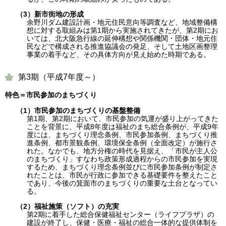
（3）新市街地の形成
余野川ダム建設計画・地元住民意向等調査など、地域整備構
想に対する取組みは第1期から実施されてきたが、第2期にお
いては、北大阪急行線の延伸構想や関係機関・団体・地元住
民などで構成される推進協議会の発足、そして土地区画整理
事業の着手など、その具体方向が見え始めた時期である。
第3期（平成7年度～）
特色＝市民参加のまちづくり
（1）市民参加のまちづくりの基盤整備
第1期、第2期において、市民参加の気運が盛り上がってきた
ことを背景に、平成8年度は福祉のまち総合条例が、平成9年
度には、まちづくり理念条例、市民参加条例、まちづくり推
進条例、都市景観条例、環境保全条例（全面改定）が施行さ
れた。なかでも、地方分権の時代を見据え、「市民が主人公
のまちづくり」すなわち政策形成過程からの市民参加を実現
するため、まちづくり理念条例並びに市民参加条例が制定さ
れたことは、市民が行政に参加できる基礎要件を整えたこと
であり、今後の箕面市のまちづくりの重要な土台となってい
る。
（2）福祉施策（ソフト）の充実
第2期に着手した総合保健福祉センター（ライフプラザ）の
建設が終了し、保健・医療・福祉の総合一体的な提供体制を