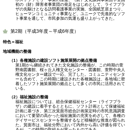
初の（財）障害者事業団の発足をはじめとして、ライフプラ
ザの先駆けとなる訪問看護事業の実施、全国紙芝居まつり、
ヒューマンコミュニティ事業など、ユニークで先進的なソフ
ト事業を通して、市民参加の気運も盛り上がってきた。
第2期（平成3年度～平成6年度）
特色＝福祉
地域機能の整備
（1）各種施設の建設ソフト施策展開の拠点整備
第1期から継続されてきた文化施設の整備が、この時期の萱
野南図書館、桜ヶ丘人権文化センター・図書館、萱野中央人
権文化センター建設で一応、完了した。コミュニティセンタ
ーも含めて、この時期に建設された各種施設は、各地域に密
着したソフト施策展開の拠点として多くの市民に活用されて
いる。
（2）福祉施設の整備
福祉施設については、総合保健福祉センター（ライフプラ
ザ）の建設に着手するとともに、ソフト計画として保健福祉
計画に基づき、第三次箕面市総合計画策定時の市民意識調査
において要望の高かった福祉施策の充実をめざして、各種の
デイサービスセンターを整備するなど積極的な推進が図られ
た。箕面市は、福祉分野において内外から高い評価を得てい
るが、この時期の取組みが実ったものである。