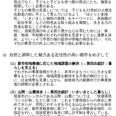
視点でなく、子どもと子どもを持つ親の視点にたち、施策を
展開していく必要がある。
子どもの教育の見直しについては、子どもを21世紀の人権文
化創造の担い手として育んでいけるよう、『ゆとりと多様
性』『いきいきした個性の発揮』をキーワードに、各校園が
「総合学習」などの特色ある取り組みを展開し、生きる力の
育成を図ることが求められる。
特に、規範意識の向上を図り豊かな心を育むためには、家
庭・地域・学校園それぞれの役割を見直すとともに連携を深
め、よりいっそう学習の場の提供や情報の発信を行い、それ
ぞれの教育力の向上に向けて取り組む必要がある。
自然と調和した魅力ある定住性の高い都市をめざして
（1）新市街地整備に応じた地域課題の解決（→第四次総計：暮
らしを支える）
それぞれの事業規模が大きく、本市のまちづくりに大きな影
響をもたらすため、地域課題を解決する方策の検討ととも
に、社会情勢を見通しながら、財政体力の範囲内での事業推
進の調整が必要とされる。
（2）山間・山麓保全（→第四次総計：いきいきとした暮らし）
箕面市のシンボルである山間・山麓については、「快適環境
づくり計画」などに基づき、これまで環境面からの保全に努
めてきたが、市民にやすらぎを与える山なみそのものを保全
するため、都市景観条例に基づく「山なみ景観保全地区」の
指定を行い、現状変更行為等に関し許可制を導入している。