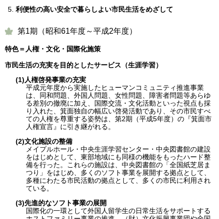
利便性の高い安全で暮らしよい市民生活をめざして
第1期（昭和61年度～平成2年度）
特色＝人権・文化・国際化施策
市民生活の充実を目的としたサービス（生涯学習）
(1)人権啓発事業の充実
平成元年度から実施したヒューマンコミュニティ推進事業
は、同和問題、外国人問題、女性問題、障害者問題等あらゆ
る差別の撤廃に加え、国際交流・文化活動といった視点も採
り入れた、箕面独自の幅広い啓発活動であり、その市民すべ
ての人権を尊重する姿勢は、第2期（平成5年度）の『箕面市
人権宣言』に引き継がれる。
(2)文化施設の整備
メイプルホール・中央生涯学習センター・中央図書館の建設
をはじめとして、東部地域にも同様の機能をもったハード整
備を行った。これらの施設は、中央図書館の「全国紙芝居ま
つり」をはじめ、多くのソフト事業を展開する拠点として、
多種にわたる市民活動の拠点として、多くの市民に利用され
ている。
(3)先進的なソフト事業の展開
国際化の一環として外国人留学生の日常生活をサポートする
ホストファミリー事業の推進、（財）文化振興事業団や全国