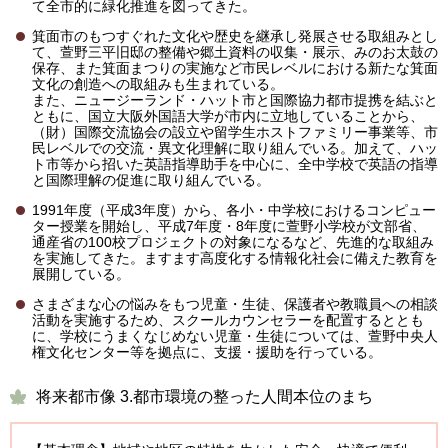
て全市的に緑化推進を図ってきた。
箕面市のもつすぐれた文化や歴史を継承し発展させる取組みとし
て、萱野三平旧邸の整備や郷土資料の収集・展示、みのお太鼓の
保存、また箕面まつりの実施など市民レベルにおける新たな箕面
文化の創造への取組みも生まれている。
また、ニュージーランド・ハット市と国際協力都市提携を結ぶと
ともに、国立大阪外国語大学が市内に立地していることから、
（財）国際交流協会の設立や留学生ホストファミリー事業等、市
民レベルでの交流・異文化理解に取り組んでいる。加えて、ハッ
ト市等から招いた英語指導助手を中心に、全中学校で英語の指導
と国際理解の促進に取り組んでいる。
1991年度（平成3年度）から、各小・中学校におけるコンピュー
ター授業を開始し、平成7年度・8年度に萱野小学校が文部省、
通産省の100校プロジェクトの対象になるなど、先進的な取組み
を実施してきた。ますます高度化する情報化社会に備えた教育を
展開している。
さまざまな心の悩みをもつ児童・生徒、保護者や教職員への相談
活動を実施するため、スクールカウンセラーを配置するととも
に、学校にうまくなじめない児童・生徒については、萱野中央人
権文化センター等を拠点に、支援・援助を行っている。
将来都市像 3.都市環境の整った人間本位のまち