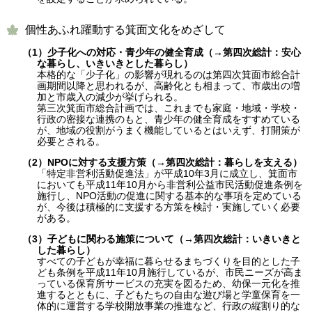
個性あふれ躍動する箕面文化をめざして
（1）
少子化への対応・青少年の健全育成（→第四次総計：安心
な暮らし、いきいきとした暮らし）
本格的な「少子化」の影響が現れるのは第四次箕面市総合計
画期間以降と思われるが、高齢化とも相まって、市歳出の増
加と市歳入の減少が挙げられる。
第三次箕面市総合計画では、これまでも家庭・地域・学校・
行政の密接な連携のもと、青少年の健全育成をすすめている
が、地域の役割がうまく機能しているとはいえず、打開策が
必要とされる。
（2）NPOに対する支援方策（→第四次総計：暮らしを支える）
「特定非営利活動促進法」が平成10年3月に成立し、箕面市
においても平成11年10月から非営利公益市民活動促進条例を
施行し、NPO活動の促進に関する基本的な事項を定めている
が、今後は積極的に支援する方策を検討・実施していく必要
がある。
（3）子どもに関わる施策について（→第四次総計：いきいきと
した暮らし）
すべての子どもが幸福に暮らせるまちづくりを目的とした子
ども条例を平成11年10月施行しているが、市民ニーズが高ま
っている保育所サービスの充実を図るため、幼保一元化を推
進するとともに、子どもたちの自由な遊び場と学童保育を一
体的に運営する学校開放事業の推進など、行政の縦割り的な