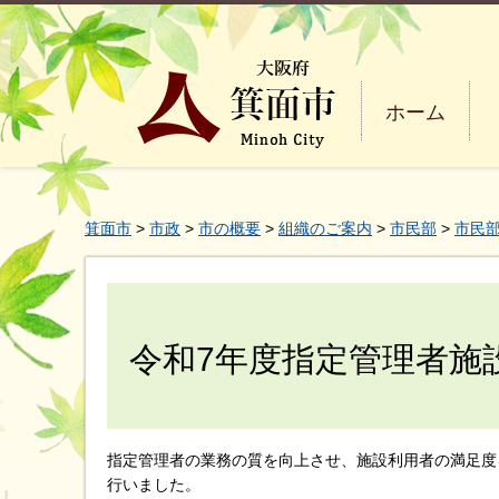
ホーム
箕面市
>
市政
>
市の概要
>
組織のご案内
>
市民部
>
市民
令和7年度指定管理者施
指定管理者の業務の質を向上させ、施設利用者の満足度
行いました。