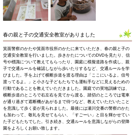
春の親と子の交通安全教室がありました
箕面警察のかたや箕面市役所のかたに来ていただき、春の親と子の
交通安全教室を行いました。歩きかたについてのDVDを見たり、信
号や標識について教えてもらったり、園庭に模擬道路を作成し、親
子で交通ルールを確認しながら歩いたりするなど、交通ルールを学
びました。手を上げて横断歩道を渡る理由は「ここにいるよ。信号
渡ってるよ。」と小さな子どもたちでも運転手などに見えるための
行動であることを教えていただきました。園庭での実地訓練では、
横断歩道のところで右左右を見てから渡る、踏切のところでは電車
が通り過ぎて遮断機があがるまで待つなど、教えていただいたこと
を意識して歩く姿が見られました。最後には瀬川交番の警察のかた
も加わって、敬礼を見せてもらい、「すごーい」と目を輝かせてい
た子どもたちでした。引き続き、交通ルールを意識しながらの登降
園をよろしくお願い致します。