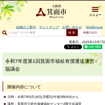
大阪府箕面市 
メニュー
組織のご案内
サイトマップ
お問い合わせ
Multilingual
検索の仕方
更新日：2025年10月7日
令和7年度第1回箕面市福祉有償運送運営
協議会
開催内容について
日時：令和7年8月18日(月曜日)午後2時00分から
場所：箕面市立総合保健福祉センター2階大会議室