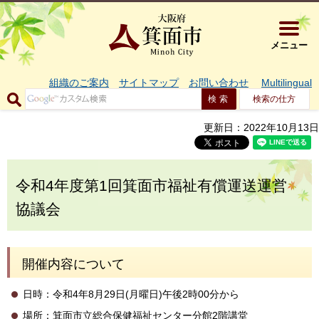
大阪府箕面市 
メニュー
組織のご案内
サイトマップ
お問い合わせ
Multilingual
検索の仕方
更新日：2022年10月13日
令和4年度第1回箕面市福祉有償運送運営
協議会
開催内容について
日時：令和4年8月29日(月曜日)午後2時00分から
場所：箕面市立総合保健福祉センター分館2階講堂