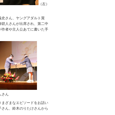
（左）
義史さん、ヤングアダルト賞
柳碧人さんが出席され、第二中
が作者や主人公あてに書いた手
人さん
さまざまなエピソードをお話い
子さん、鈴木のりたけさんから