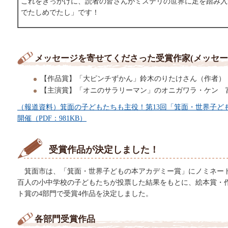
これをきっかけに、読者の皆さんがミステリの世界に足を踏み入
でたしめでたし」です！
メッセージを寄せてくださった受賞作家(メッセー
【作品賞】「大ピンチずかん」鈴木のりたけさん（作者）
【主演賞】「オニのサラリーマン」のオニガワラ・ケン 
（報道資料）箕面の子どもたちも主役！第13回「箕面・世界子ど
開催（PDF：981KB）
受賞作品が決定しました！
箕面市は、「箕面・世界子どもの本アカデミー賞」にノミネート
百人の小中学校の子どもたちが投票した結果をもとに、絵本賞・
ト賞の4部門で受賞4作品を決定しました。
各部門受賞作品