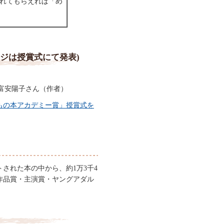
れてもらえれば「め
ジは授賞式にて発表)
富安陽子さん（作者）
もの本アカデミー賞」授賞式を
された本の中から、約1万3千4
作品賞・主演賞・ヤングアダル