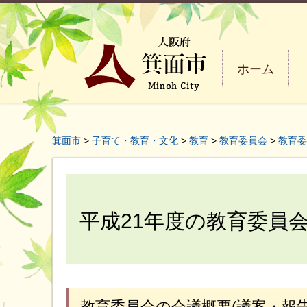
ホーム
箕面市
>
子育て・教育・文化
>
教育
>
教育委員会
>
教育委
平成21年度の教育委員
教育委員会の会議概要(議案・報