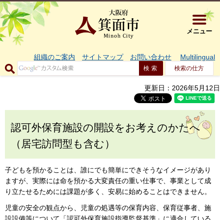
大阪府箕面市 
メニュー
組織のご案内
サイトマップ
お問い合わせ
Multilingual
検索の仕方
更新日：2026年5月12日
認可外保育施設の開設をお考えのかたへ
（居宅訪問型も含む）
子どもを預かることは、誰にでも簡単にできそうなイメージがあり
ますが、実際には命を預かる大変責任の重い仕事で、事業として成
り立たせるためには課題が多く、安易に始めることはできません。
児童の安全の観点から、児童の処遇等の保育内容、保育従事者、施
設設備等について「認可外保育施設指導監督基準」に適合している