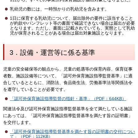
乳幼児の数には、一時預かりの乳幼児を含みます。
1日に保育する乳幼児について、届出除外の要件に該当すること
が約款やパンフレット等の書面で確認できない場合は届出が必要
となります。ただし、書面に記載されていても、実態として乳幼
児が保育されることがある場合は届出対象施設となります。
3．設備・運営等に係る基準
児童の安全確保等の観点から、児童の処遇等の保育内容、保育従事
者数、施設設備等について、「認可外保育施設指導監督基準」に適
合しているとともに、消防法、食品衛生法、労働基準法等関係法令
を遵守していることが必要です。
「認可外保育施設指導監督の指針・基準」（PDF：644KB）
関連法令及び認可外保育施設指導監督基準を全て満たしている施設
にあっては、「認可外保育施設指導監督基準を満たす旨の証明書」
を交付します。
「認可外保育施設指導監督基準を満たす旨の証明書の交付につい
て」（PDF：112KB）