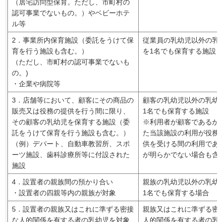
（居宅訪問型保育。ただし、市町村の
認可事業でないもの。）やベビーホテ
ル等
2．事業所内保育施設（委託をうけて保
従業員の乳幼児以外の乳
育を行う施設も含む。）
を1名でも保育する施設
（ただし、市町村の認可事業でないも
の。)
・企業や病院等
3．店舗等において、顧客にその商品の
顧客の乳幼児以外の乳幼
販売又は役務の提供を行う間に限り、
1名でも保育する施設
その顧客の乳幼児を保育する施設（委
※利用者が顧客であるか
託をうけて保育を行う施設も含む。）
た当該施設の利用が役務
（例）デパート、自動車教習所、スポ
供を受ける間の利用であ
ーツ施設、歯科診療所等に付設された
が明らかでない場合も含
施設
4．設置者の親族間の預かり合い
親族の乳幼児以外の乳幼
・設置者の四親等内の親族が対象
1名でも保育する場合
5．設置者の親族又はこれに準ずる密接
親族又はこれに準ずる密
な人的関係を有する者の乳幼児を対象
人的関係を有する者の乳