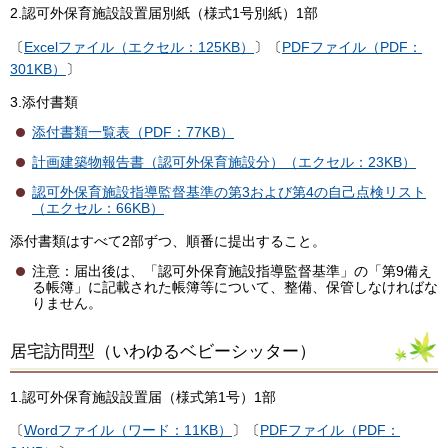
2.認可外保育施設設置届別紙（様式1号別紙）1部
〔
Excelファイル（エクセル：125KB）
〕〔
PDFファイル（PDF：
301KB）
〕
3.添付書類
添付書類一覧表（PDF：77KB）
計画建築物報告書（認可外保育施設分）（エクセル：23KB）
認可外保育施設指導監督基準の第3および第4の自己点検リスト
（エクセル：66KB）
添付書類はすべて2部ずつ、順番に提出すること。
注意：届出後は、「認可外保育施設指導監督基準」の「第9備え
る帳簿」に記載された帳簿等について、整備、保管しなければな
りません。
居宅訪問型（いわゆるベビーシッター）
1.認可外保育施設設置届（様式第1号）1部
〔
Wordファイル（ワード：11KB）
〕〔
PDFファイル（PDF：