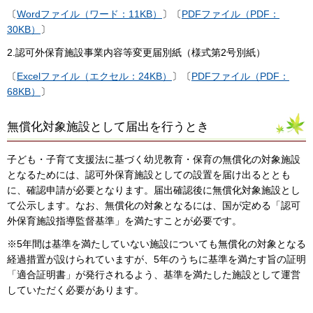
〔
Wordファイル（ワード：11KB）
〕〔
PDFファイル（PDF：
30KB）
〕
2.認可外保育施設事業内容等変更届別紙（様式第2号別紙）
〔
Excelファイル（エクセル：24KB）
〕〔
PDFファイル（PDF：
68KB）
〕
無償化対象施設として届出を行うとき
子ども・子育て支援法に基づく幼児教育・保育の無償化の対象施設
となるためには、認可外保育施設としての設置を届け出るととも
に、確認申請が必要となります。届出確認後に無償化対象施設とし
て公示します。なお、無償化の対象となるには、国が定める「認可
外保育施設指導監督基準」を満たすことが必要です。
※5年間は基準を満たしていない施設についても無償化の対象となる
経過措置が設けられていますが、5年のうちに基準を満たす旨の証明
「適合証明書」が発行されるよう、基準を満たした施設として運営
していただく必要があります。