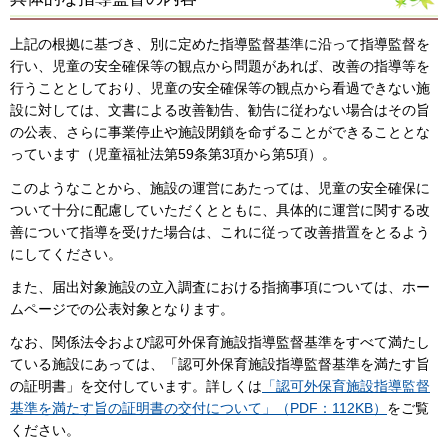
上記の根拠に基づき、別に定めた指導監督基準に沿って指導監督を
行い、児童の安全確保等の観点から問題があれば、改善の指導等を
行うこととしており、児童の安全確保等の観点から看過できない施
設に対しては、文書による改善勧告、勧告に従わない場合はその旨
の公表、さらに事業停止や施設閉鎖を命ずることができることとな
っています（児童福祉法第59条第3項から第5項）。
このようなことから、施設の運営にあたっては、児童の安全確保に
ついて十分に配慮していただくとともに、具体的に運営に関する改
善について指導を受けた場合は、これに従って改善措置をとるよう
にしてください。
また、届出対象施設の立入調査における指摘事項については、ホー
ムページでの公表対象となります。
なお、関係法令および認可外保育施設指導監督基準をすべて満たし
ている施設にあっては、「認可外保育施設指導監督基準を満たす旨
の証明書」を交付しています。詳しくは
「認可外保育施設指導監督
基準を満たす旨の証明書の交付について」（PDF：112KB）
をご覧
ください。