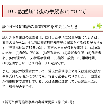
10．設置届出後の手続きについて
認可外保育施設の事業内容を変更したとき
認可外保育施設の設置者は、届け出た事項に変更が生じたときは、
変更の日から1か月以内に都道府県知事等に届出をする必要がありま
す（児童福祉法第59条の2）。変更の届出が必要な事項は、(1)施設
の名称、(2)施設の所在地、(3)設置者名、(4)設置者住所、(5)代表者
名、(6)管理者名、(7)管理者住所、(8)施設・設備、(9)開所時間、
(10)提供するサービス内容、(11)定員です。
また、施設の設置者について、過去に業務停止命令又は施設閉鎖命
令を受けたか否かについても、報告が必要となりました。（設置者
が他市町村で運営している、又は過去に運営していた施設も含め
て、報告が必要です。）
1.認可外保育施設事業内容等変更届（様式第2号）