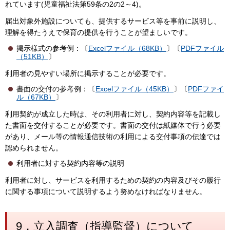
れています(児童福祉法第59条の2の2～4)。
届出対象外施設についても、提供するサービス等を事前に説明し、
理解を得たうえで保育の提供を行うことが望ましいです。
掲示様式の参考例：〔
Excelファイル（68KB）
〕〔
PDFファイル
（51KB）
〕
利用者の見やすい場所に掲示することが必要です。
書面の交付の参考例：〔
Excelファイル（45KB）
〕〔
PDFファイ
ル（67KB）
〕
利用契約が成立した時は、その利用者に対し、契約内容等を記載し
た書面を交付することが必要です。書面の交付は紙媒体で行う必要
があり、メール等の情報通信技術の利用による交付事項の伝達では
認められません。
利用者に対する契約内容等の説明
利用者に対し、サービスを利用するための契約の内容及びその履行
に関する事項について説明するよう努めなければなりません。
9．立入調査（指導監督）について