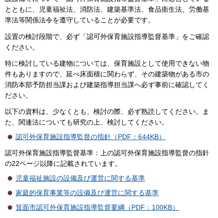
とともに、児童福祉法、消防法、建築基準法、食品衛生法、労働基
準法等関係法令を遵守していることが必要です。
設置の検討段階で、必ず「認可外保育施設指導監督基準」をご確認
ください。
特に検討している建物については、保育施設として使用できない物
件もありますので、延べ床面積に関わらず、その建築物がある市の
消防本部予防担当課および建築指導担当課へ必ず事前に確認してく
ださい。
以下の資料は、少なくとも、検討の際、必ず熟読してください。ま
た、関連法についても研究の上、検討してください。
認可外保育施設指導監督の指針（PDF：644KB）
認可外保育施設指導監督基準：上の認可外保育施設指導監督の指針
の22ページ以降に記載されています。
児童福祉施設の設備及び運営に関する基準
家庭的保育事業等の設備及び運営に関する基準
箕面市認可外保育施設指導監督要綱（PDF：100KB）