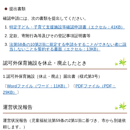
提出書類
確認申請には、次の書類を提出してください。
特定子ども・子育て支援施設等確認申請書（エクセル：41KB）
定款、寄附行為等及びその登記事項証明書等
法第58条の10第2項に規定する申請をすることができない者に該
当しないことを誓約する書面（エクセル：13KB）
認可外保育施設を休止・廃止したとき
1.認可外保育施設［休止・廃止］届出書（様式第3号）
〔
Wordファイル（ワード：11KB）
〕〔
PDFファイル（PDF：
29KB）
〕
運営状況報告
運営状況報告（児童福祉法第59条の2第1項に基づき、市から別途依
頼します。）