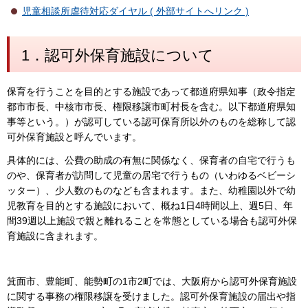
児童相談所虐待対応ダイヤル ( 外部サイトへリンク )
1．認可外保育施設について
保育を行うことを目的とする施設であって都道府県知事（政令指定
都市市長、中核市市長、権限移譲市町村長を含む。以下都道府県知
事等という。）が認可している認可保育所以外のものを総称して認
可外保育施設と呼んでいます。
具体的には、公費の助成の有無に関係なく、保育者の自宅で行うも
のや、保育者が訪問して児童の居宅で行うもの（いわゆるベビーシ
ッター）、少人数のものなども含まれます。また、幼稚園以外で幼
児教育を目的とする施設において、概ね1日4時間以上、週5日、年
間39週以上施設で親と離れることを常態としている場合も認可外保
育施設に含まれます。
箕面市、豊能町、能勢町の1市2町では、大阪府から認可外保育施設
に関する事務の権限移譲を受けました。認可外保育施設の届出や指