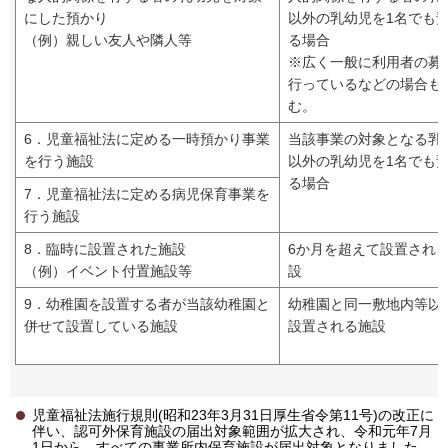
にした預かり
以外の乳幼児を1名でも
（例）親しい友人や隣人等
る場合
※広く一般に利用者の募
行っているなどの場合も
む。
6．児童福祉法に定める一時預かり事業
当該事業の対象となる乳
を行う施設
以外の乳幼児を1名でも
る場合
7．児童福祉法に定める病児保育事業を
行う施設
8．臨時に設置された施設
6か月を超えて設置され
（例）イベント付置施設等
設
9．幼稚園を設置する者が当該幼稚園と
幼稚園と同一敷地内等以
併せて設置している施設
設置される施設
児童福祉法施行規則(昭和23年3月31日厚生省令第11号)の改正に
伴い、認可外保育施設の届出対象範囲が拡大され、令和元年7月
1日から、すべての事業所内保育施設が届出対象となりました。