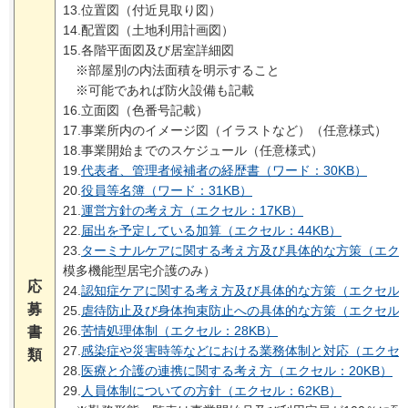
13.位置図（付近見取り図）
14.配置図（土地利用計画図）
15.各階平面図及び居室詳細図
※部屋別の内法面積を明示すること
※可能であれば防火設備も記載
16.立面図（色番号記載）
17.事業所内のイメージ図（イラストなど）（任意様式）
18.事業開始までのスケジュール（任意様式）
19.
代表者、管理者候補者の経歴書（ワード：30KB）
20.
役員等名簿（ワード：31KB）
21.
運営方針の考え方（エクセル：17KB）
22.
届出を予定している加算（エクセル：44KB）
23.
ターミナルケアに関する考え方及び具体的な方策（エクセ
模多機能型居宅介護のみ）
応
24.
認知症ケアに関する考え方及び具体的な方策（エクセル：2
募
25.
虐待防止及び身体拘束防止への具体的な方策（エクセル：2
26.
苦情処理体制（エクセル：28KB）
書
27.
感染症や災害時等などにおける業務体制と対応（エクセル
類
28.
医療と介護の連携に関する考え方（エクセル：20KB）
29.
人員体制についての方針（エクセル：62KB）