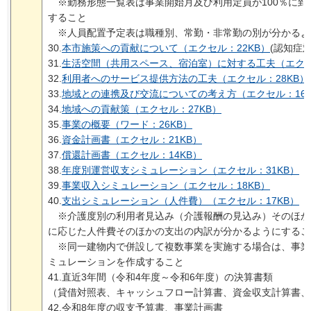
※勤務形態一覧表は事業開始月及び利用定員が100％に到
すること
※人員配置予定表は職種別、常勤・非常勤の別が分かるよ
30.
本市施策への貢献について（エクセル：22KB）
(認知症
31.
生活空間（共用スペース、宿泊室）に対する工夫（エクセ
32.
利用者へのサービス提供方法の工夫（エクセル：28KB）
33.
地域との連携及び交流についての考え方（エクセル：16K
34.
地域への貢献策（エクセル：27KB）
35.
事業の概要（ワード：26KB）
36.
資金計画書（エクセル：21KB）
37.
償還計画書（エクセル：14KB）
38.
年度別運営収支シミュレーション（エクセル：31KB）
39.
事業収入シミュレーション（エクセル：18KB）
40.
支出シミュレーション（人件費）（エクセル：17KB）
※介護度別の利用者見込み（介護報酬の見込み）そのほか
に応じた人件費そのほかの支出の内訳が分かるようにするこ
※同一建物内で併設して複数事業を実施する場合は、事業
ミュレーションを作成すること
41.直近3年間（令和4年度～令和6年度）の決算書類
（貸借対照表、キャッシュフロー計算書、資金収支計算書、
42.令和8年度の収支予算書、事業計画書