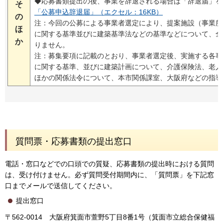
◆応募書類提出の後、事業を辞退される場合は「辞退届」を
そ
「公募申込辞退届」（エクセル：16KB）
の
注：今回の公募による事業者選定により、提案施設（事業所
ほ
に関する基準並びに建築基準法などの基準などについて、全
か
りません。
注：募集要項に記載のとおり、事業者選定後、実施する各事
に関する基準、並びに建築計画について、介護保険法、老人
ほかの関係法令について、本市関係課室、大阪府などの指導
質問票・応募書類の提出窓口
電話・窓口などでの口頭での質疑、応募書類の提出時における質問
は、受け付けません。必ず質問受付期間内に、「質問票」を下記窓
口までメールで送信してください。
提出窓口
〒562-0014 大阪府箕面市萱野5丁目8番1号（箕面市立総合保健福