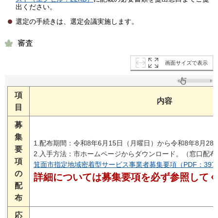
出ください。
選定の手続きは、選定会議実施します。
審査
画面サイズで表示
項
内容
目
募
集
1.配布期間：令和8年6月15日（月曜日）から令和8年8月2
要
2.入手方法：市ホームページからダウンロード。（窓口配
項
箕面市指定地域密着型サービス事業者募集要項（PDF：397
の
詳細については募集要項を必ず参照して
配
布
応