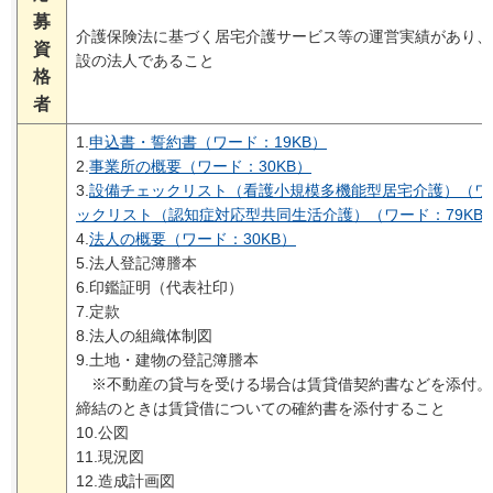
募
介護保険法に基づく居宅介護サービス等の運営実績があり、
資
設の法人であること
格
者
1.
申込書・誓約書（ワード：19KB）
2.
事業所の概要（ワード：30KB）
3.
設備チェックリスト（看護小規模多機能型居宅介護）（ワー
ックリスト（認知症対応型共同生活介護）（ワード：79KB
4.
法人の概要（ワード：30KB）
5.法人登記簿謄本
6.印鑑証明（代表社印）
7.定款
8.法人の組織体制図
9.土地・建物の登記簿謄本
※不動産の貸与を受ける場合は賃貸借契約書などを添付。
締結のときは賃貸借についての確約書を添付すること
10.公図
11.現況図
12.造成計画図