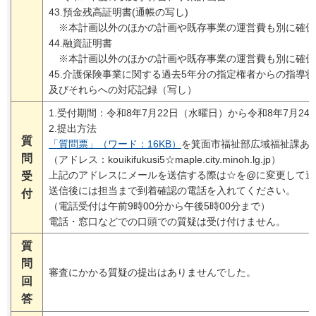
43.預金残高証明書(通帳の写し)
※本計画以外のほかの計画や既存事業の運営費も別に確保
44.融資証明書
※本計画以外のほかの計画や既存事業の運営費も別に確保
45.介護保険事業に関する過去5年分の指定権者からの指導
及びそれらへの対応記録（写し）
1.受付期間：令和8年7月22日（水曜日）から令和8年7月2
2.提出方法
質
「質問票」（ワード：16KB）
を箕面市福祉部広域福祉課あ
問
（アドレス：kouikifukusi5☆maple.city.minoh.lg.jp）
上記のアドレスにメールを送信する際は☆を@に変更して送
受
送信後には担当まで到着確認の電話を入れてください。
付
（電話受付は午前9時00分から午後5時00分まで）
電話・窓口などでの口頭での質疑は受け付けません。
質
問
審査にかかる質疑の提出はありませんでした。
回
答