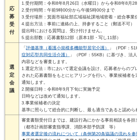
1.受付期間：令和8年8月26日（水曜日）から令和8年8月2
応
2.受付時間：午前9時00分から午後5時00分まで
募
3.受付場所：箕面市福祉部広域福祉課地域密着・総合事業係
4.提出方法：事前に連絡の上、持参すること（郵送不可）
受
提出時における質問は、受け付けません。
付
5.提出部数：応募書類12部（原本1部・写し11部）
「
評価基準（看護小規模多機能型居宅介護）
」（PDF：51
症対応型共同生活介護）
」（PDF：55KB）に基づき、法
内容などを審査します。
選
1.選定方法：市において選定会議を設け、応募者からのプ
定
された応募書類をもとにヒアリングを行い、事業候補者を選
通知します。
会
2.開催日時：令和8年9月下旬に実施予定
議
日時などは改めて通知します。
3.事業候補者の決定
基準に照らして総合的に判断し、最も適当であると認められ
審査書類受付日までは、建設行為にかかる事前相談を各担当
（都市計画部審査指導課、消防本部予防課 等）
事業者選定後の流れについて（条例第20条協議の流れを参