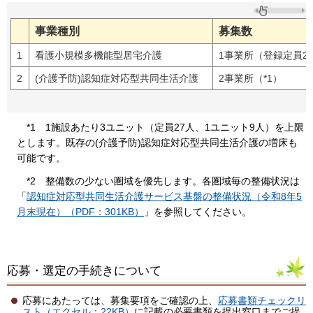
事業種別
募集数
1
看護小規模多機能型居宅介護
1事業所（登録定員2
2
(介護予防)認知症対応型共同生活介護
2事業所（*1）
*1 1施設あたり3ユニット（定員27人、1ユニット9人）を上限
とします。既存の(介護予防)認知症対応型共同生活介護の増床も
可能です。
*2 整備数の少ない圏域を優先します。各圏域毎の整備状況は
「
認知症対応型共同生活介護サービス基盤の整備状況（令和8年5
月末現在）（PDF：301KB）
」を参照してください。
応募・選定の手続きについて
応募にあたっては、募集要項をご確認の上、
応募書類チェックリ
スト（エクセル：22KB）
に記載の必要書類を提出窓口までご提