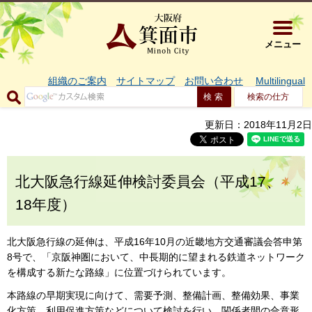
大阪府箕面市 
メニュー
組織のご案内
サイトマップ
お問い合わせ
Multilingual
検索の仕方
更新日：2018年11月2日
北大阪急行線延伸検討委員会（平成17、
18年度）
北大阪急行線の延伸は、平成16年10月の近畿地方交通審議会答申第
8号で、「京阪神圏において、中長期的に望まれる鉄道ネットワーク
を構成する新たな路線」に位置づけられています。
本路線の早期実現に向けて、需要予測、整備計画、整備効果、事業
化方策、利用促進方策などについて検討を行い、関係者間の合意形