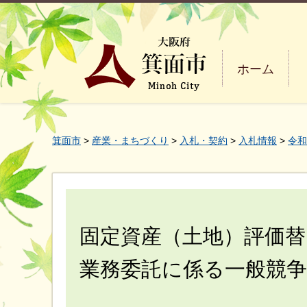
ホーム
箕面市
>
産業・まちづくり
>
入札・契約
>
入札情報
>
令和
固定資産（土地）評価替
業務委託に係る一般競