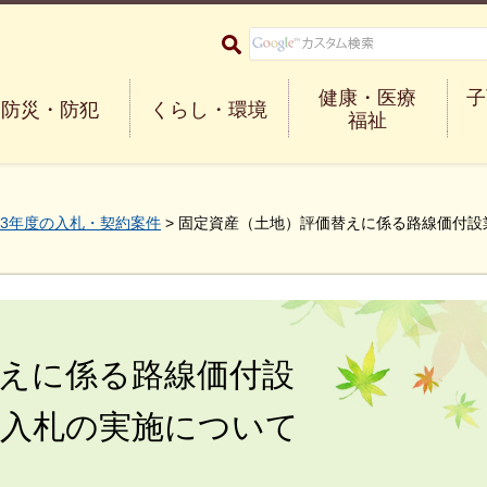
大阪府箕面市 Minoh City
健康・医療
子
防災・防犯
くらし・環境
福祉
3年度の入札・契約案件
> 固定資産（土地）評価替えに係る路線価付
えに係る路線価付設
争入札の実施について